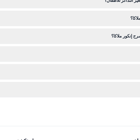
ير التذاكر للأطفال؟
لاكا؟
الذين تبلغ أعمارهم 60 عامًا فأكثر مع إثبات الهوية.
وسيتم جلوس الضيوف الذين يحجزون معًا بجانب بعضهم إذا أمكن. يجب حجز جميع ا
ح إنكور ملاكا؟
 إلى داخل المسرح لضمان تجربة مريحة للجميع.
احضر في الوقت المحدد للاستمتاع بعرض حي مدته 70 دقيقة يض
ها بعد الحجز، لذا يرجى مراجعة خططك بعناية عند شراء التذاكر عبر الإنترنت.