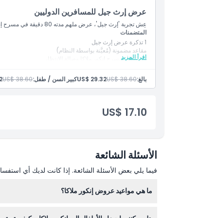
عرض إرث جيل للمسافرين الدوليين
عِش تجربة 'إرث جيل'، عرض ملهم مدته 80 دقيقة في مسرح إنكور ملاكا يحتفي بالأسرة والتقاليد والإرث الثقافي الخالد لماليزيا.
المتضمنات
1 تذكرة عرض إرث جيل
مقاعد مضمونة (مُعيَّنة بواسطة النظام)
اقرأ المزيد
دخول إلى مسرح إنكور ملاكا وصالة الانتظار
تأثيرات مسرحية متقدمة وترجمات نصية متعددة اللغات
الوصول إلى نقاط تصوير مخصصة في الموقع
بالغ:
US$ 38.60
US$ 29.32
كبير السن / طفل:
US$ 38.60
2
US$ 17.10
الأسئلة الشائعة
فيما يلي بعض الأسئلة الشائعة. إذا كانت لديك أي استفسار
ما هي مواعيد عروض إنكور ملاكا؟