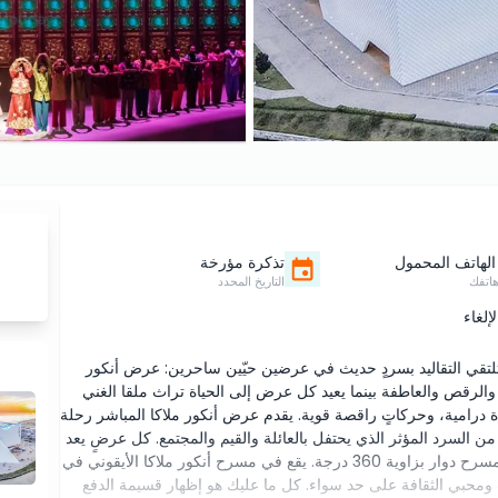
الهاتف المحمول
تذكرة مؤرخة
اتفك
التاريخ المحدد
إلغاء
تلتقي التقاليد بسردٍ حديث في عرضين حيّين ساحرين: عرض أنكور
 والرقص والعاطفة بينما يعيد كل عرض إلى الحياة تراث ملقا الغني
ات مذهلة، إضاءة درامية، وحركاتٍ راقصة قوية. يقدم عرض أنكور ملاكا المباشر رحلة
يقة عبر التاريخ، بينما يقدم 'إرث جيل' 80 دقيقة من السرد المؤثر الذي يحتفل بالعائلة والقيم والمجتمع. كل عرضٍ يعد
بتجربة لا تُنسى لجميع الأعمار، ممزوجًا بالابتكار والفن على مسرح دوار بزاوية 360 درجة. يقع في مسرح أنكور ملاكا الأيقوني في
ات ومحبي الثقافة على حد سواء. كل ما عليك هو إظهار قسيمة الدفع