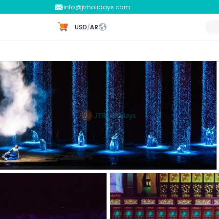
info@jtrholidays.com
USD
/
AR