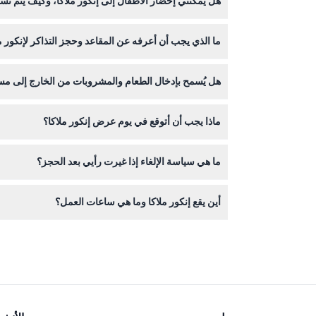
هل يمكنني إحضار الأطفال إلى إنكور ملاكا، وكيف يتم تسع
في الساعة 8:30 مساءً. يمكنك التحقق من التوافر الدقيق عند الحجز عبر الإنترنت هنا.
ما الذي يجب أن أعرفه عن المقاعد وحجز التذاكر لإنكور م
سنة فما فوق يحتاجون إلى تذاكر للكبار. قد تتوفر تذاكر كبار السن للضيوف 
يتم تعيين المقاعد تلقائيًا على أساس أسبقية الحجز، 
هل يُسمح بإدخال الطعام والمشروبات من الخارج إلى مسر
بالتغييرات أو استرداد الأموال.
لا، لا يُسمح نهائيًا بإدخال الطعام والشراب من الخارج
ماذا يجب أن أتوقع في يوم عرض إنكور ملاكا؟
ما هي سياسة الإلغاء إذا غيرت رأيي بعد الحجز؟
الصور في الردهة قبل بدء العرض.
التذاكر غير قابلة للاسترداد ولا يمكن تغييرها أو إلغاؤ
أين يقع إنكور ملاكا وما هي ساعات العمل؟
الساعة 10:15 مساءً من الجمعة إلى الأحد (قد تخضع للتغيير — يرجى التأكد وقت الحجز).