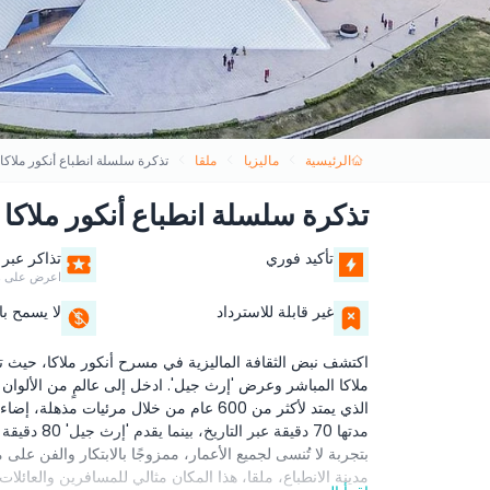
الرئيسية
ماليزيا
ملقا
تذكرة سلسلة انطباع أنكور ملاكا
تذكرة سلسلة انطباع أنكور ملاكا
تأكيد فوري
تذاكر عبر 
اعرض على ه
غير قابلة للاسترداد
لا يسمح بال
اكتشف نبض الثقافة الماليزية في مسرح أنكور ملاكا، حيث 
ملاكا المباشر وعرض 'إرث جيل'. ادخل إلى عالمٍ من الألوان
الذي يمتد لأكثر من 600 عام من خلال مرئي
مدتها 70 دق
مدينة الانطباع، ملقا، هذا المكان مثالي للمسافرين والعائل