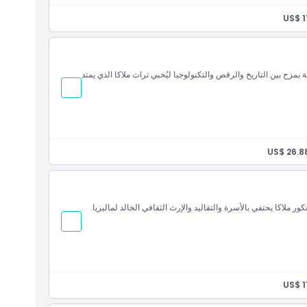
US$ 1
 عرض إنكور ملاكا الحي، عرض ثقافي مدته 70 دقيقة يمزج بين التاريخ والرقص والتكنولوجيا ليُحيي تراث ملاكا الذي يمتد
US$ 26.8
US$ 1