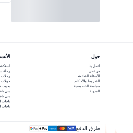
حول
الأنش
اتصل بنا
استكشف
من نحن
رحلة س
الأسئلة الشائعة
رحلات ا
الشروط والأحكام
جولات ا
سياسة الخصوصية
يخوت ف
المدونة
دبي باق
دبي با
باقات ا
باقات ا
طرق الدفع