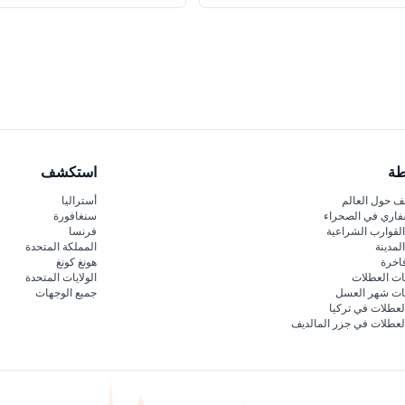
طة
استكشف
 حول العالم
أستراليا
فاري في الصحراء
سنغافورة
لقوارب الشراعية
فرنسا
لمدينة
المملكة المتحدة
اخرة
هونغ كونغ
ات العطلات
الولايات المتحدة
قات شهر العسل
جميع الوجهات
لعطلات في تركيا
لعطلات في جزر المالديف