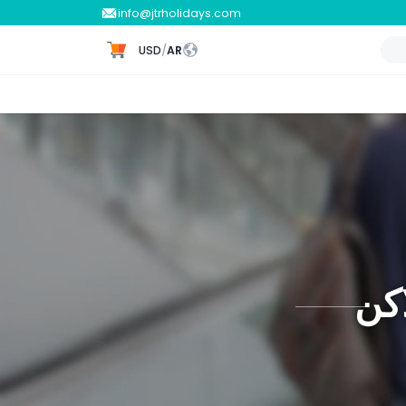
info@jtrholidays.com
USD
/
AR
اكن