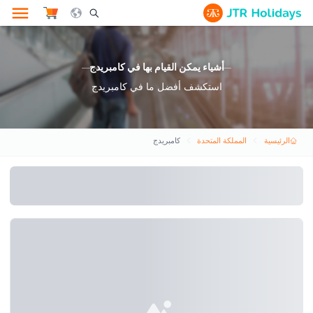
le Search Opener Icon
أشياء يمكن القيام بها في كامبريدج
استكشف أفضل ما في كامبريدج
الرئيسية
المملكة المتحدة
كامبريدج