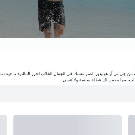
من جي تي آر هوليديز. اغمر نفسك في الجمال الخلاب لجزر المالديف، حيث تلتق
تطلب، مما يضمن لك عطلة سلسة ولا تُنسى.