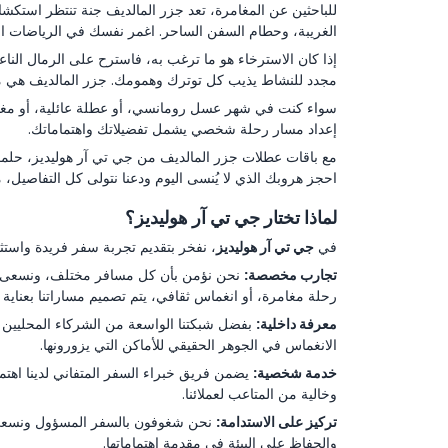
للباحثين عن المغامرة، تعد جزر المالديف جنة تنتظر استكشافه
الغريبة، وحطام السفن الساحر. اغمر نفسك في الرياضات الما
إذا كان الاسترخاء هو ما ترغب به، فاسترح على الرمال النا
مجدد للنشاط يذيب كل توترك وهمومك. جزر المالديف هي مل
سواء كنت في شهر عسل رومانسي، أو عطلة عائلية، أو مغا
إعداد مسار رحلة شخصي يشمل تفضيلاتك واهتماماتك.
مع باقات عطلات جزر المالديف من جي تي آر هوليديز، حلمك 
احجز هروبك الذي لا يُنسى اليوم ودعنا نتولى كل التفاصيل،
لماذا تختار جي تي آر هوليديز؟
في
جي تي آر هوليديز
، نفخر بتقديم تجربة سفر فريدة واستثنائ
تجارب مخصصة:
نحن نؤمن بأن كل مسافر مختلف، ونسعى جاهد
رحلة مغامرة، أو انغماس ثقافي، يتم تصميم مساراتنا بعناية 
معرفة داخلية:
بفضل شبكتنا الواسعة من الشركاء المحليين وخ
الانغماس في الجوهر الحقيقي للأماكن التي يزورونها.
خدمة شخصية:
يضمن فريق خبراء السفر المتفاني لدينا اهتم
وخالية من المتاعب لعملائنا.
تركيز على الاستدامة:
نحن شغوفون بالسفر المسؤول ونسعى لتق
والحفاظ على البيئة في مقدمة اهتماماتها.