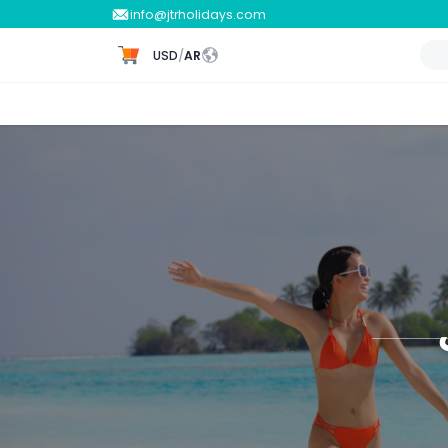
info@jtrholidays.com
USD
/
AR