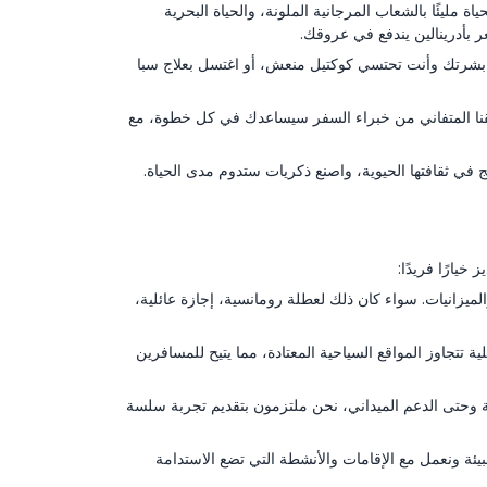
مليئًا بالشعاب المرجانية الملونة، والحياة البحرية
ر بأدرينالين يندفع في عروقك.
اعب بشرتك وأنت تحتسي كوكتيل منعش، أو اغتسل بعلاج سبا
نا المتفاني من خبراء السفر سيساعدك في كل خطوة، مع
في ثقافتها الحيوية، واصنع ذكريات ستدوم مدى الحياة.
خيارًا فريدًا:
زانيات. سواء كان ذلك لعطلة رومانسية، إجازة عائلية،
تجاوز المواقع السياحية المعتادة، مما يتيح للمسافرين
ية وحتى الدعم الميداني، نحن ملتزمون بتقديم تجربة سلسة
ئة ونعمل مع الإقامات والأنشطة التي تضع الاستدامة