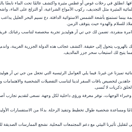
ا. انطلق في رحلات غوص أو غطس مثيرة واكتشف عالمًا تحت الماء نابضًا بالحياة 
ئية المثيرة مثل التجديف، ركوب الأمواج الشراعية، أو التزلج على الماء، واشع
عمة بينما تستمتع بأشعة الشمس الاستوائية الدافئة. دع نسيم البحر العليل يد
اذ للسلام والهدوء حيث يتوقف الزمن.
مرة منفردة، تضمن لك جي تي آر هوليديز تجربة مخصصة لتناسب رغباتك. فريق
بالهروب يتحول إلى حقيقة. اكتشف عجائب هذه الدولة الجزرية الغريبة، واندمج 
 مما يتيح لك استيعاب سحر جزر المالديف.
ية تميزنا عن غيرنا. فيما يلي العوامل الرئيسية التي تجعل من جي تي آر هوليديز 
ين لتخصيص باقات السفر لدينا لتناسب التفضيلات الشخصية والاهتمامات والمي
لخلق ذكريات لا تُنسى.
براء الوجهات، نوفر معرفة ورؤى داخلية لكل وجهة. نسعى لتقديم تجارب أصلية ت
امًا ومساعدة شخصية طوال تخطيط وتنفيذ الرحلة. بدءًا من الاستفسارات الأول
ليل تأثيرنا البيئي مع دعم المجتمعات المحلية. نشجع الممارسات الصديقة للبي