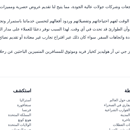
عات وشركات جولات عالية الجودة، مما يتيح لنا تقديم عروض حصرية ومميزات إضا
الوقت لفهم احتياجاتهم وتفضيلاتهم وردود أفعالهم لتحسين خدماتنا باستمرار وتجا
أن الطوارئ قد تحدث في أي وقت. لهذا السبب نوفر دعمًا للعملاء على مدار ال
 واتجاهات السفر. سواء كان ذلك عبر اقتراح تجارب غير معتادة أو تقديم نصا
برز جي تي آر هوليديز كخيار فريد وموثوق للمسافرين المتميزين الباحثين عن رحلا
طة
استكشف
 حول العالم
أستراليا
فاري في الصحراء
سنغافورة
لقوارب الشراعية
فرنسا
لمدينة
المملكة المتحدة
اخرة
هونغ كونغ
ات العطلات
الولايات المتحدة
قات شهر العسل
جميع الوجهات