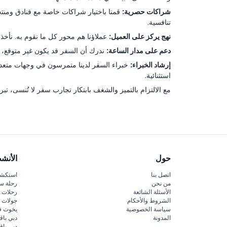
شراكات حصرية:
قمنا باختيار شراكات خاصة مع فنادق ومنتج
تنافسية.
نهج يركز على العميل:
عملاؤنا هم محور كل ما نقوم به. نأخذ 
دعم على مدار الساعة:
ندرك أن السفر قد يكون غير متوقع، و
إرشاد الخبراء:
خبراء السفر لدينا متمرسون في وجهات متعددة
استثنائية.
مع الالتزام بالتميز والشغف بابتكار تجارب سفر لا تُنسى، ت
حول
الأنش
اتصل بنا
استكشف
من نحن
رحلة س
الأسئلة الشائعة
رحلات ا
الشروط والأحكام
جولات ا
سياسة الخصوصية
يخوت ف
المدونة
دبي باق
دبي با