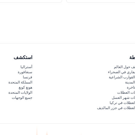
طة
استكشف
 حول العالم
أستراليا
فاري في الصحراء
سنغافورة
لقوارب الشراعية
فرنسا
لمدينة
المملكة المتحدة
اخرة
هونغ كونغ
ات العطلات
الولايات المتحدة
قات شهر العسل
جميع الوجهات
لعطلات في تركيا
لعطلات في جزر المالديف