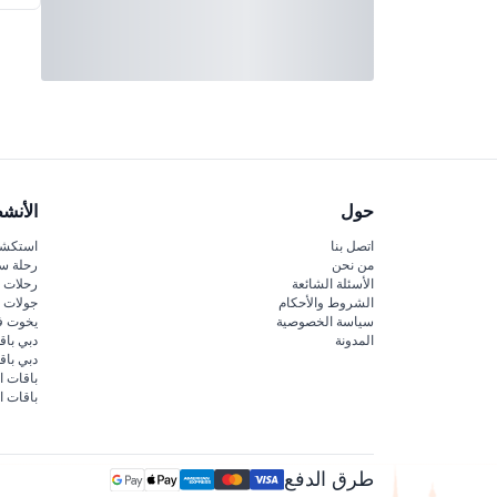
حول
الأنش
اتصل بنا
استكشف
من نحن
رحلة س
الأسئلة الشائعة
رحلات ا
الشروط والأحكام
جولات ا
سياسة الخصوصية
يخوت ف
المدونة
دبي باق
دبي با
باقات ا
باقات ا
طرق الدفع