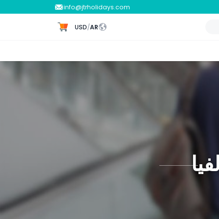
info@jtrholidays.com
USD
/
AR
فيا