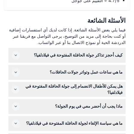
4.7/5 ⭐ التقييم على جوجل
الأسئلة الشائعة
فيما يلي بعض الأسئلة الشائعة. إذا كانت لديك أي استفسارات إضافية
أو كنت بحاجة إلى مزيد من التوضيح، يرجى التواصل مع فريقنا عبر
الدردشة الحية أو نموذج الاتصال بنا أو عبر الواتساب.
كيف أحجز تذاكر جولة الحافلة المفتوحة في فيلادلفيا؟
يمكنك بسهولة حجز تذاكرك عبر الإنترنت هنا على هذا الموقع،
ما هي ساعات عمل وتواتر جولات الحافلات؟
مع اختيار من تذاكر مرور ليوم واحد أو يومين أو ثلاثة أيام
لتناسب جدولك.
تعمل الحافلات يومياً من الساعة 9:30 صباحاً حتى 5:00 مساءً
هل يمكن للأطفال الانضمام إلى جولة الحافلة المفتوحة في
على كل من المسارين الأحمر والأزرق، حيث تنطلق كل 15
فيلادلفيا؟
دقيقة (قد تتغير - يرجى التأكد عند الحجز).
نعم، الأطفال تحت سن 4 سنوات يركبون مجاناً ولكن دون
ماذا يجب أن أحضر معي في يوم الجولة؟
الحصول على مقعد خاص، مما يجعلها مناسبة للعائلات مع
الأطفال الصغار.
احضر حذاء مريح للمشي، وملابس مناسبة لحالة الطقس، وتأكيد
ما هي سياسة الإلغاء لجولة الحافلة المفتوحة في فيلادلفيا؟
التذكرة على هاتفك الذكي أو نسخة مطبوعة.