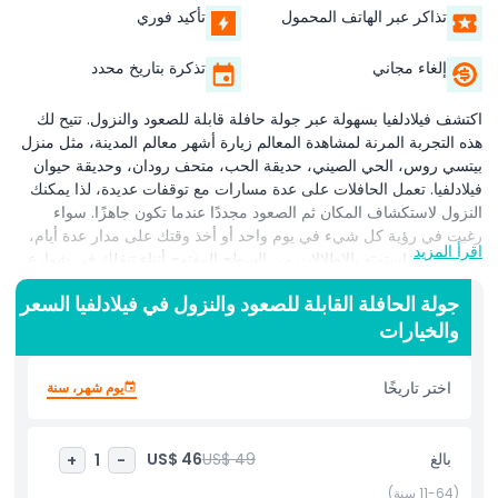
تذاكر عبر الهاتف المحمول
تأكيد فوري
إلغاء مجاني
تذكرة بتاريخ محدد
اكتشف فيلادلفيا بسهولة عبر جولة حافلة قابلة للصعود والنزول. تتيح لك
هذه التجربة المرنة لمشاهدة المعالم زيارة أشهر معالم المدينة، مثل منزل
بيتسي روس، الحي الصيني، حديقة الحب، متحف رودان، وحديقة حيوان
فيلادلفيا. تعمل الحافلات على عدة مسارات مع توقفات عديدة، لذا يمكنك
النزول لاستكشاف المكان ثم الصعود مجددًا عندما تكون جاهزًا. سواء
رغبت في رؤية كل شيء في يوم واحد أو أخذ وقتك على مدار عدة أيام،
اقرأ المزيد
فالقرار لك. استمتع بالإطلالات من السطح المفتوح أثناء تنقلك في شوارع
المدينة، مستمتعًا بالمعالم الشهيرة والجواهر الخفية على حد سواء. على
جولة الحافلة القابلة للصعود والنزول في فيلادلفيا السعر
متن الحافلة، ستجد دليلًا صوتيًا بعدة لغات يشاركك قصصًا ممتعة عن تاريخ
والخيارات
فيلادلفيا وثقافتها وأماكنها التي تستحق الزيارة. إنها الطريقة المثالية
لاستكشاف مدينة حب الإخوة دون القلق بشأن الاتجاهات أو مواقف
السيارات أو تفويت أهم المعالم.
اختر تاريخًا
يوم شهر، سنة
أبرز المعالم
بالغ
US$ 49
US$ 46
+
1
-
(11-64 سنة)