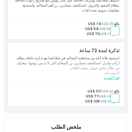
اكتشف فيلادلفيا بوتيرتك الخاصة على مدار يومين مع تصريح ركوب الحافلة
بنظام الصعود والنزول. استكشف مسارين، زر أهم المعالم، واستمتع
بتعليقات صوتية بعدة لغات.
بالغ:
US$ 78
US$ 74
طفل:
US$ 56
US$ 54
أقدم:
US$ 73
US$ 70
تذكرة لمدة 72 ساعة
استمتع بثلاثة أيام من مشاهدة المعالم في فيلادلفيا مع تذكرة حافلة بنظام
اركب وانزل. استكشف مسارين، زر المعالم التي لا بد من رؤيتها، وتعرّف
من خلال تعليق صوتي متعدد اللغات.
المتضمنات
اقرأ المزيد
تذكرة حافلة صعود ونزول
تصريح حافلة لمدة 72 ساعة مع توقفات غير محدودة على طول
المسار
بالغ:
US$ 121
US$ 117
مرشد يتحدث الإنجليزية
طفل:
US$ 79
US$ 77
دليل صوتي رقمي (تحميل على الهاتف)
أقدم:
US$ 112
US$ 108
تتوقف جولة الحافلة بالقرب من جميع المعالم الرئيسية
كتيب عروض وخصومات في المتاحف والمطاعم والمعالم على طول
المسار
ملخص الطلب