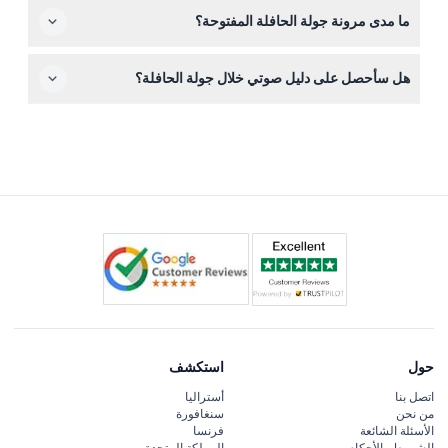
الإلغاءات التي تتم قبل 24 ساعة على الأقل من تاريخ السفر قد
ما مدى مرونة جولة الحافلة المفتوحة؟
تكون مؤهلة لاسترداد المال بعد خصم رسوم التحويل؛ الإلغاءات
خارج هذا الإطار غير قابلة للاسترداد.
يمكنك الصعود والنزول في أي من المحطات الـ28 في فيلادلفيا،
هل سأحصل على دليل صوتي خلال جولة الحافلة؟
مما يتيح لك الاستكشاف حسب وتيرتك الخاصة وقضاء الوقت
الذي تريده في كل معلم.
نعم، تذكرتك تشمل دليل صوتي متعدد اللغات يقدم قصصاً
وحقائق ممتعة عن فيلادلفيا خلال الرحلة.
حول
استكشف
اتصل بنا
أستراليا
من نحن
سنغافورة
الأسئلة الشائعة
فرنسا
الشروط والأحكام
المملكة المتحدة