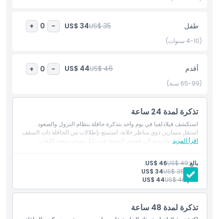
المتضمنات
طفل
US$ 35
US$ 34
+
0
-
سياسة الأطفال والبالغين
(4-10 سنوات)
ساعات العمل
أقدم
US$ 46
US$ 44
+
0
-
(65-99 سنة)
ما يجب معرفته
تذكرة لمدة 24 ساعة
الموقع
استكشف فيلادلفيا في يوم واحد بتذكرة حافلة بنظام النزول والصعود.
استقل مسارين ذوي مناظر خلابة، استمتع بإطلالات من الحافلة ذات السقف
اقرأ المزيد
المكشوف، واستمع إلى قصص المدينة عبر دليل صوتي متعدد اللغات.
سياسة الإلغاء
بالغ:
US$ 49
US$ 46
طفل:
US$ 35
US$ 34
أقدم:
US$ 46
US$ 44
تذكرة لمدة 48 ساعة