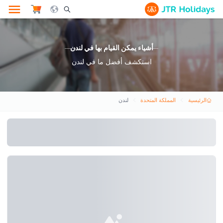
le Search Opener Icon
أشياء يمكن القيام بها في لندن
استكشف أفضل ما في لندن
الرئيسية
المملكة المتحدة
لندن