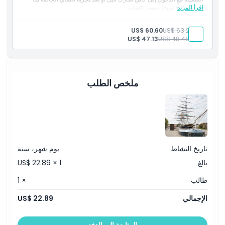
اقرأ المزيد
يتضمن دليلًا صوتيًا متعدد اللغات.
سياسة الأطفال والبالغين
بالغ:
US$ 63.29
US$ 60.60
طفل:
US$ 48.48
US$ 47.13
ما يجب معرفته
الموقع
ملخص الطلب
سياسة الإلغاء
تاريخ النشاط
يوم شهر، سنة
بالغ
US$ 22.89 × 1
طالب
× 1
الإجمالي
US$ 22.89
المتابعة إلى الدفع