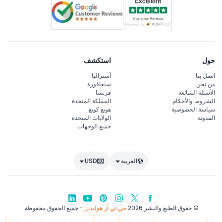
حول
استكشف
اتصل بنا
أستراليا
من نحن
سنغافورة
الأسئلة الشائعة
فرنسا
الشروط والأحكام
المملكة المتحدة
سياسة الخصوصية
هونغ كونغ
المدونة
الولايات المتحدة
جميع الوجهات
العربية
USD
© حقوق الطبع والنشر 2026
جي تي آر هوليديز
- جميع الحقوق محفوظة.