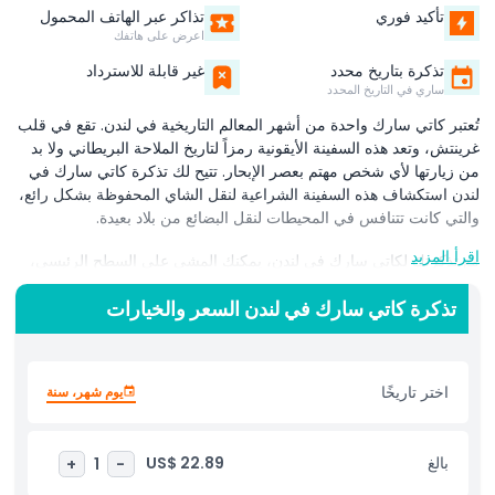
تأكيد فوري
تذاكر عبر الهاتف المحمول
اعرض على هاتفك
تذكرة بتاريخ محدد
غير قابلة للاسترداد
ساري في التاريخ المحدد
تُعتبر كاتي سارك واحدة من أشهر المعالم التاريخية في لندن. تقع في قلب
غرينتش، وتعد هذه السفينة الأيقونية رمزاً لتاريخ الملاحة البريطاني ولا بد
من زيارتها لأي شخص مهتم بعصر الإبحار. تتيح لك تذكرة كاتي سارك في
لندن استكشاف هذه السفينة الشراعية لنقل الشاي المحفوظة بشكل رائع،
والتي كانت تتنافس في المحيطات لنقل البضائع من بلاد بعيدة.
اقرأ المزيد
مع تذكرتك لكاتي سارك في لندن، يمكنك المشي على السطح الرئيسي،
واستكشاف حجرات السفينة، واكتشاف كيف كانت حياة البحارة في القرن
تذكرة كاتي سارك في لندن السعر والخيارات
التاسع عشر. لقد تمت ترميم السفينة بعناية وتحويلها إلى متحف يجمع بين
التعليم والمتعة. إنها مثالية للعائلات، والرحلات المدرسية، أو السياح
الراغبين في تجربة مختلفة.
اختر تاريخًا
يوم شهر، سنة
تضم السفينة معارض تفاعلية، وأنشطة عملية، وحتى ممثلين يؤدون أدوار
أفراد الطاقم التاريخيين. يمكن للأطفال الاستمتاع بالتعلم عبر اللعب،
وسيُبهَر البالغون بالقصص وراء رحلات السفينة السريعة وشحنتها. سواء
بالغ
US$ 22.89
+
1
-
كنت تزور بمفردك، مع أصدقاء، أو مع عائلتك، فإن كاتي سارك في لندن
تقدم ما يناسب الجميع.