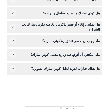
التذاكر لضمان دخولك مسبقًا.
يُفتح كوتي سارك يوميًا من الساعة 10:00 صباحًا حتى 5:00
هل كوتي سارك مناسب للأطفال والرضع؟
مساءً، مع آخر دخول في الساعة 4:15 مساءً (قد يتغير — يرجى
التأكد عند الحجز). وهو مغلق من 24 إلى 26 ديسمبر.
نعم، يمكن للأطفال الذين تتراوح أعمارهم بين 4 و12 عامًا
هل يمكنني إلغاء أو تغيير تذكرتي الخاصة بكوتي سارك بعد
الاستمتاع بكوتي سارك، والدخول مجاني للرضع تحت سن 4
الشراء؟
سنوات.
التذاكر الخاصة بكوتي سارك غير قابلة للاسترداد ولا يمكن
ماذا يجب أن أحضر عند زيارة كوتي سارك؟
إلغاؤها أو تغييرها. تأكد من استخدامها في التاريخ الذي حجزته.
احضر حذاء مريح للمشي وهاتفك الذكي أو جهازك اللوحي إذا
ماذا يمكنني أن أتوقع عند زيارة متحف كوتي سارك؟
كنت ترغب في استخدام الدليل الصوتي التفاعلي القابل للتنزيل
المتوفر عبر تطبيق سمارتيف.
ستصعد إلى آخر سفينة شاي باقية في العالم لاستكشاف
هل هناك خيارات لغوية لدليل كوتي سارك الصوتي؟
المعروضات التفاعلية والعروض التاريخية، بالإضافة إلى
الاستمتاع بمناظر خلابة والتعرف على حياة البحارة في القرن
نعم، الدليل الصوتي التفاعلي متوفر بالإنجليزية، الإيطالية،
التاسع عشر.
الفرنسية، الألمانية، والإسبانية عبر تطبيق سمارتيف.