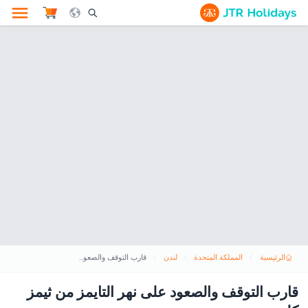
le Search Opener Icon
الرئيسية
المملكة المتحدة
لندن
قارب التوقف والصعود على نهر التايمز من ثيمز كليبرز
قارب التوقف والصعود على نهر التايمز من ثيمز