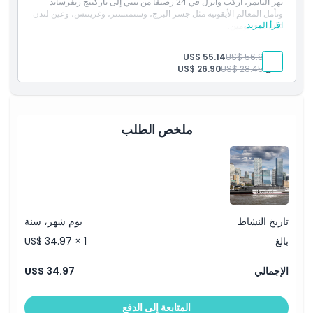
نهر التايمز، اركب وانزل في 24 رصيفًا من بتني إلى باركينج ريفرسايد
وتأمل المعالم الأيقونية مثل جسر البرج، وستمنستر، وغرينتش، وعين لندن
اقرأ المزيد
على مدى يومين.
سياسة الإلغاء
بالغ:
US$ 56.89
US$ 55.14
طفل:
US$ 28.45
US$ 26.90
ملخص الطلب
تاريخ النشاط
يوم شهر، سنة
بالغ
US$ 34.97 × 1
الإجمالي
US$ 34.97
المتابعة إلى الدفع