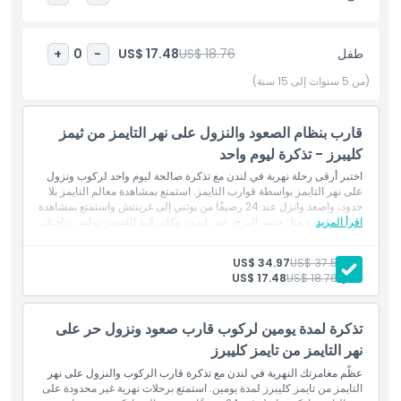
تذكرتك لتجربة جولة بالقارب لا تُنسى في لندن. احجز الآن لجولة ساحلية
سلسة.
طفل
US$ 18.76
US$ 17.48
+
0
-
أبرز المعالم
(من 5 سنوات إلى 15 سنة)
المتضمنات
قارب بنظام الصعود والنزول على نهر التايمز من ثيمز
كليبرز - تذكرة ليوم واحد
اختبر أرقى رحلة نهرية في لندن مع تذكرة صالحة ليوم واحد لركوب ونزول
سياسة الأطفال والبالغين
على نهر التايمز بواسطة قوارب التايمز. استمتع بمشاهدة معالم التايمز بلا
حدود، واصعد وانزل عند 24 رصيفًا من بوتني إلى غرينتش واستمتع بمشاهدة
اقرأ المزيد
معالم شهيرة مثل جسر البرج، عين لندن، وكاتدرائية القديس بولس براحتك.
الاستثناءات
بالغ:
US$ 37.53
US$ 34.97
طفل:
US$ 18.76
US$ 17.48
ساعات العمل
تذكرة لمدة يومين لركوب قارب صعود ونزول حر على
ما يجب معرفته
نهر التايمز من تايمز كليبرز
عظّم مغامرتك النهرية في لندن مع تذكرة قارب الركوب والنزول على نهر
الموقع
التايمز من تايمز كليبرز لمدة يومين. استمتع برحلات نهرية غير محدودة على