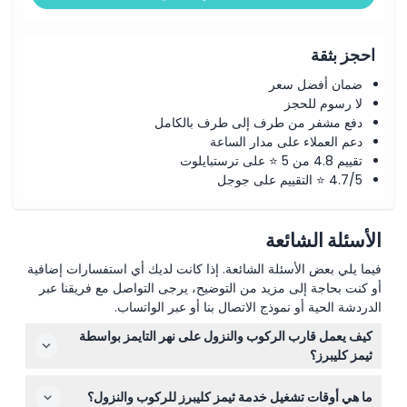
احجز بثقة
ضمان أفضل سعر
لا رسوم للحجز
دفع مشفر من طرف إلى طرف بالكامل
دعم العملاء على مدار الساعة
تقييم 4.8 من 5 ⭐ على ترستبايلوت
4.7/5 ⭐ التقييم على جوجل
الأسئلة الشائعة
فيما يلي بعض الأسئلة الشائعة. إذا كانت لديك أي استفسارات إضافية
أو كنت بحاجة إلى مزيد من التوضيح، يرجى التواصل مع فريقنا عبر
الدردشة الحية أو نموذج الاتصال بنا أو عبر الواتساب.
كيف يعمل قارب الركوب والنزول على نهر التايمز بواسطة
ثيمز كليبرز؟
مع تذكرة الركوب والنزول، يمكنك الصعود والنزول في أي من
ما هي أوقات تشغيل خدمة ثيمز كليبرز للركوب والنزول؟
الأرصفة الـ ٢٤ على طول نهر التايمز عدة مرات كما تشاء خلال