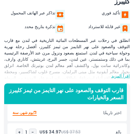
كليبرز
تأكيد فوري
تذاكر عبر الهاتف المحمول
غير قابلة للاسترداد
تذكرة بتاريخ محدد
انطلق في رحلات عبر المسطحات المائية التاريخية في لندن مع قارب
التوقف والصعود على نهر التايمز من ثيمز كليبرز، أفضل رحلة نهرية
وجولة سياحية في لندن. استمتع بصعود ونزول مرن عند الأرصفة الرئيسية
بما في ذلك وستمنستر، عين لندن، جسر البرج، غرينتش، كاناري وارف،
وكاتدرائية سانت بول، واكتشف أهم معالم لندن بوتيرتك الخاصة. انزلق
بجوار معالم أيقونية مثل مبنى البرلمان، مسرح غلوب لشاكسبير، ومحطة
اقرأ المزيد
باترسي للطاقة أثناء استمتاعك بإطلالات بانورامية على المدينة من السطح
المكشوف أو من الكبائن الداخلية المريحة. مثالي للأنشطة العائلية،
قارب التوقف والصعود على نهر التايمز من ثيمز كليبرز
والمسافرين الفرديين، والمجموعات الشركاتية، تمنحك بطاقة ثيمز كليبرز
السعر والخيارات
وصولاً غير محدود للنقل النهري ليوم واحد أو خيارات متعددة الأيام. استفد
من المغادرات المتكررة، والصعود بدون انتظار في الطوابير، والتعليق
الصوتي المفيد على متن القارب الذي يحيي تاريخ النهر الغني في لندن.
اختر تاريخًا
يوم شهر، سنة
سواء كنت تخطط لبرنامج سفر رومانسي في لندن، عطلة ممتعة في
المملكة المتحدة، أو تريد ببساطة طريقة سهلة للتنقل في وسط لندن
وشرق لندن، فقارب التوقف والصعود على نهر التايمز من ثيمز كليبرز هو
بالغ
US$ 37.53
US$ 34.97
+
1
-