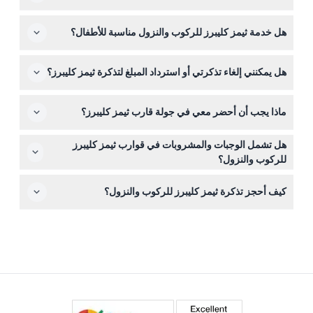
فترة صلاحية تذكرتك، مما يجعل من السهل استكشاف لندن
تبدأ خدمات أيام الأسبوع حوالي الساعة ٥:٣٠ صباحًا حتى حوالي
بوتيرتك الخاصة.
هل خدمة ثيمز كليبرز للركوب والنزول مناسبة للأطفال؟
الساعة ١٠:٣٢ مساءً، في حين تبدأ عمليات عطلات نهاية الأسبوع
حوالي الساعة ٨:١٠ صباحًا وتستمر حتى حوالي الساعة ١٠:٤٠
نعم! الأطفال دون سن ٥ سنوات يسافرون مجانًا، ويجب أن
مساءً (قد تختلف الأوقات—يرجى التأكد عند الحجز).
هل يمكنني إلغاء تذكرتي أو استرداد المبلغ لتذكرة ثيمز كليبرز؟
يكون الأطفال دون ١١ عامًا برفقة شخص بالغ في جميع الأوقات،
مما يجعلها طريقة مناسبة للعائلات لرؤية لندن من النهر.
تذاكر خدمة الركوب والنزول غير قابلة للاسترداد ولا يمكن
ماذا يجب أن أحضر معي في جولة قارب ثيمز كليبرز؟
إلغاؤها، لذا تأكد من خططك قبل الحجز.
أحضر تذكرة صالحة مطبوعة أو رقمية من هذا الموقع، وملابس
هل تشمل الوجبات والمشروبات في قوارب ثيمز كليبرز
مريحة تناسب الطقس، وكاميرا أو هاتف ذكي لالتقاط صور
للركوب والنزول؟
للمعالم الشهيرة في لندن على طول النهر.
الوجبات والمشروبات والبقشيش غير مشمولة في سعر التذكرة،
كيف أحجز تذكرة ثيمز كليبرز للركوب والنزول؟
لذا خطط وفقًا لذلك إذا كنت ترغب في الأكل أو الشرب أثناء
الرحلة.
كل ما عليك هو اختيار نوع التذكرة والتواريخ المفضلة وإكمال
الحجز عبر الإنترنت هنا على هذا الموقع—الأمر سريع وسهل
ويضمن لك مكانًا في هذه الخدمة النهرية الشهيرة.