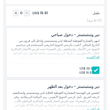
طفل
US$ 16.81
+
0
-
أبرز المعالم
(6-17 سنة)
المتضمنات
دير وستمنستر - دخول صباحي
انبهر بالعمارة القوطية المذهلة لدير وستمنستر وادخل إلى قرون من
سياسة الأطفال والبالغين
التاريخ الملكي. أعجب بكرسي التتويج التاريخي المستخدم في مراسيم
التتويج عبر الأجيال، واستكشف ركن الشعراء حيث تُعرض الأحجار التذكارية
للكتّاب الأسطوريين. تذكرتك لدير وستمنستر صالحة للدخول حتى الساعة
ما يجب معرفته
اقرأ المزيد
12:00 ظهرًا في تاريخ زيارتك المختار، مما يتيح لك تجربة هذا المعلم
الأيقوني على وتيرتك الخاصة.
بالغ:
US$ 36.99
الموقع
طفل:
US$ 16.81
كيفية الوصول إلى هناك
دير وستمنستر - دخول بعد الظهر
انغمس في الهندسة المعمارية القوطية الخلابة لدير وستمنستر واستكشف
تاريخه العريق. تأمل كرسي التتويج الأيقوني، رمز الملكية البريطانية، وقم
كيفية الاسترداد
بزيارة ركن الشعراء، حيث تُعرض أحجار النصب التذكارية لأساطير الأدب.
تذكرة دير وستمنستر تمنحك الدخول اعتبارًا من الساعة 12:00 ظهرًا في
اقرأ المزيد
تاريخ الزيارة الذي اخترته، مما يتيح لك اكتشاف هذا المعلم التاريخي على