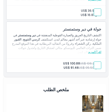
سياسة الإلغاء
مهل.
بالغ:
US$ 36.99
طفل:
US$ 16.81
جولة في دير وستمنستر
اكتشف التاريخ العريق والعمارة القوطية المدهشة في
دير وستمنستر
في
جولة إرشادية عبر أحد أشهر معالم لندن. استكشف
كرسي التتويج
،
القبور
الملكية
،
ركن الشعراء
وقرونًا من التقاليد البريطانية في هذا الموقع المدرج
ضمن التراث العالمي لليونسكو. مثالي لعشاق التاريخ ولجدول جولات
اقرأ المزيد
مشاهدة معالم لندن.
المتضمنات
الدخول إلى: دير وستمنستر
بالغ:
US$ 106.25
US$ 100.88
مرشد يتحدث الإنجليزية.
طفل:
US$ 95.50
US$ 91.46
ملخص الطلب