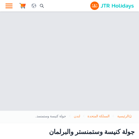
le Search Opener Icon
الرئيسية
المملكة المتحدة
لندن
جولة كنيسة وستمنستر والبرلمان
جولة كنيسة وستمنستر والبرلمان