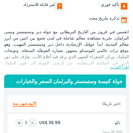
تأكيد فوري
غير قابلة للاسترداد
تذكرة بتاريخ محدد
انغمس في قرون من التاريخ البريطاني مع جولة دير وستمنستر ومبنى
البرلمان، تجربة مشاهدة معالم شاملة في لندن تجمع بين اثنين من أبرز
معالم المدينة. ابدأ جولتك الإرشادية داخل دير وستمنستر المهيب، وهو
موقع تراث عالمي لليونسكو مشهور بعماره القوطيّة المذهلة، وتويجات
الملوك، وركن الشعراء الشهير الذي يرقد فيه أعلام الأدب. تعرّف على دور
الدير في الملكية البريطانية، من كرسي التتويج إلى قبور الملوك
اقرأ المزيد
والشخصيات الوطنية. بعد ذلك، اعبر ساحة البرلمان إلى مباني البرلمان
المهيبة، مقر مجلس العموم ومجلس اللوردات، وابقَ مذهولًا تحت برج
جولة كنيسة وستمنستر والبرلمان السعر والخيارات
ساعة بيغ بن الشهير عالمياً. سيكشف مرشدك الخبير عن كيفية عمل
البرلمان البريطاني، موضحًا الأحداث الرئيسية في التاريخ السياسي
البريطاني وأهمية المناقشات والتشريعات البارزة. تأمل الديكورات
الفيكتورية المزخرفة والردهة المركزية التاريخية، حيث تتجسّد قرون من
اختر تاريخًا
يوم شهر، سنة
التقاليد الديمقراطية. مثالية لمحبي الثقافة وعشّاق التاريخ وكل من يبحث
عن جولة لندن أصيلة، تقدم هذه التجربة المزدوجة رؤية لا مثيل لها في
التراث الديني والديمقراطية البرلمانية في المملكة المتحدة. تقع الجولة في
بالغ
US$ 36.99
+
1
-
قلب وستمنستر، مما يجعلها إضافة مثالية لأي جدول سفر في لندن. احجز
جولتك اليوم لرحلة لا تُنسى عبر ماضي وحاضر بريطانيا!
(18-64 سنة)