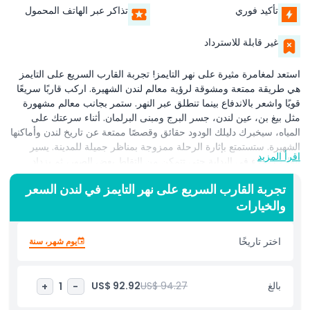
تأكيد فوري
تذاكر عبر الهاتف المحمول
غير قابلة للاسترداد
استعد لمغامرة مثيرة على نهر التايمز! تجربة القارب السريع على التايمز
هي طريقة ممتعة ومشوقة لرؤية معالم لندن الشهيرة. اركب قاربًا سريعًا
قويًا واشعر بالاندفاع بينما تنطلق عبر النهر. ستمر بجانب معالم مشهورة
مثل بيغ بن، عين لندن، جسر البرج ومبنى البرلمان. أثناء سرعتك على
المياه، سيخبرك دليلك الودود حقائق وقصصًا ممتعة عن تاريخ لندن وأماكنها
الشهيرة. ستستمتع بإثارة الرحلة ممزوجة بمناظر جميلة للمدينة. يسير
اقرأ المزيد
القارب ببطء في البداية حتى تتمكن من التقاط بعض الصور، ثم يزداد
سرعته لرحلة مليئة بالحركة. هذه التجربة مثالية للعائلات والأزواج
تجربة القارب السريع على نهر التايمز في لندن السعر
ومجموعات الأصدقاء الذين يحبون المغامرة. اشعر بالرياح في شعرك
والخيارات
ورذاذ الماء بينما تخلق ذكريات لا تُنسى. سواء كانت زيارتك الأولى إلى
لندن أو كنت تقيم بالقرب منها، ستمنحك تجربة القارب السريع على التايمز
طريقة جديدة ومثيرة لرؤية المدينة.
اختر تاريخًا
يوم شهر، سنة
أبرز المعالم
بالغ
US$ 94.27
US$ 92.92
+
1
-