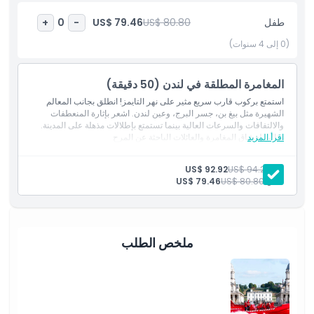
المتضمنات
طفل
US$ 80.80
US$ 79.46
+
0
-
(0 إلى 4 سنوات)
سياسة الأطفال والبالغين
المغامرة المطلقة في لندن (50 دقيقة)
الاستثناءات
استمتع بركوب قارب سريع مثير على نهر التايمز! انطلق بجانب المعالم
الشهيرة مثل بيغ بن، جسر البرج، وعين لندن. اشعر بإثارة المنعطفات
والالتفافات والسرعات العالية بينما تستمتع بإطلالات مذهلة على المدينة.
غير مناسب لـ
اقرأ المزيد
مثالي لعشاق المغامرة والعائلات الباحثة عن المرح
ما يجب معرفته
بالغ:
US$ 94.27
US$ 92.92
طفل:
US$ 80.80
US$ 79.46
الموقع
ملخص الطلب
كيفية الاسترداد
الشروط والأحكام