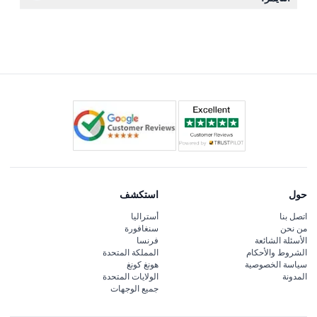
الحوامل أو من يعانين من حالات طبية خطيرة.
ستستمتع بركوب سريع لمدة 50 دقيقة على طول نهر التايمز،
مروراً بمعالم شهيرة مثل بيغ بن، جسر البرج، وعين لندن مع
تعليق مباشر وموسيقى ممتعة طوال الجولة.
حول
استكشف
اتصل بنا
أستراليا
من نحن
سنغافورة
الأسئلة الشائعة
فرنسا
الشروط والأحكام
المملكة المتحدة
سياسة الخصوصية
هونغ كونغ
المدونة
الولايات المتحدة
جميع الوجهات