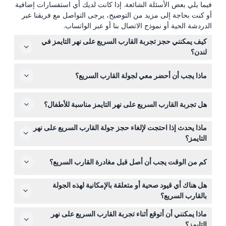
فيما يلي بعض الأسئلة الشائعة. إذا كانت لديك أي استفسارات إضافية
أو كنت بحاجة إلى مزيد من التوضيح، يرجى التواصل مع فريقنا عبر
الدردشة الحية أو نموذج الاتصال بنا أو عبر الواتساب.
كيف يمكنني حجز تجربة القارب السريع على نهر التايمز في
لندن؟
يمكنك حجز تجربة القارب السريع على نهر التايمز بسهولة عبر
ماذا يجب أن أحضر معي لجولة القارب السريع؟
الإنترنت هنا على موقعنا لتأمين مكانك في رحلة مثيرة على نهر
التايمز.
ارتدِ ملابس مناسبة للطقس وأحضر قبعة أو سترة مقاومة للماء
هل تجربة القارب السريع على نهر التايمز مناسبة للأطفال؟
إذا لزم الأمر. قد ترغب أيضًا في إحضار غطاء وجه خاص بك إذا
كنت تفضل ارتداء واحد أثناء الرحلة.
نعم، يمكن للأطفال من عمر 4 أشهر فما فوق الانضمام إلى
ماذا يحدث إذا احتجت لإلغاء حجز جولة القارب السريع على نهر
الجولة، لكن يجب أن يكون الأطفال تحت 14 سنة برفقة بالغ
التايمز؟
يدفع ثمن التذكرة. جميع الركاب، بما في ذلك الرضع، يحتاجون
التذاكر الخاصة بتجربة القارب السريع على نهر التايمز غير قابلة
إلى تذكرة.
كم من الوقت يجب أن أصل قبل مغادرة القارب السريع؟
للاسترداد ولا يمكن إلغاؤها، لذا تأكد من اختيار التاريخ والوقت
المناسبين لك عند الحجز.
من الأفضل أن تصل قبل موعد المغادرة بـ 15 دقيقة على الأقل
هل هناك أي قيود صحية أو متعلقة بالإمكانية لهذه الجولة
لإتمام إجراءات الدخول والاستعداد لمغامرتك على نهر التايمز.
بالقارب السريع؟
يجب أن يكون الضيوف قادرين على الانتقال إلى القارب
ماذا يمكنني أن أتوقع أثناء تجربة القارب السريع على نهر
والجلوس بأنفسهم بدون مساعدة، ولا يُنصح بهذه الجولة للنساء
التايمز؟