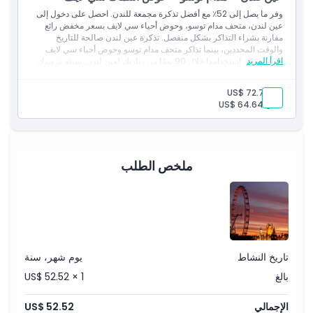
وفر ما يصل إلى 52٪ مع أفضل تذكرة مجمعة للندن. احصل على دخول إلى
عين لندن، متحف مدام توسو، وحوض أحياء سي لايف بسعر مخفض رائع
مقارنة بشراء التذاكر بشكل منفصل. تذكرة عين لندن صالحة للتاريخ
والوقت المحددين، بينما تذاكر متحف مدام توسو وحوض أحياء سي لايف
اقرأ المزيد
مرنة ويمكن استخدامها خلال 90 يومًا من زيارتك لعين لندن. سيتم تزويدك
بتعليمات الحجز لمتحف مدام توسو وحوض أحياء سي لايف بعد تأكيدك.
بالغ:
US$ 72.72
طفل:
US$ 64.64
ملخص الطلب
تاريخ النشاط
يوم شهر، سنة
بالغ
US$ 52.52 × 1
الإجمالي
US$ 52.52