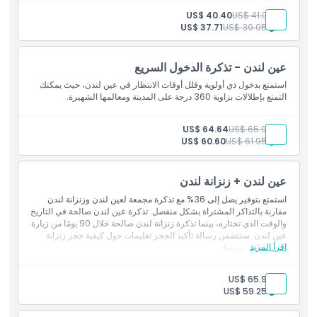
الحجز متاح ليوم غد أو لأي تاريخ مستقبلي (غير صالح للدخول في
بالغ:
US$ 41.07
US$ 40.40
نفس اليوم)
طفل:
US$ 39.05
US$ 37.71
عين لندن - تذكرة الدخول السريع
استمتع بدخول ذي أولوية وقلل أوقات الانتظار في عين لندن، حيث يمكنك
التمتع بإطلالات بزاوية 360 درجة على المدينة ومعالمها الشهيرة.
بالغ:
US$ 65.99
US$ 64.64
طفل:
US$ 61.95
US$ 60.60
عين لندن + زنزانة لندن
استمتع بتوفير يصل إلى 36% مع تذكرة مجمعة لعين لندن وزنزانة لندن
مقارنة بالتذاكر المشتراة بشكل منفصل. تذكرة عين لندن صالحة في التاريخ
والوقت الذي تختاره، بينما تذكرة زنزانة لندن صالحة خلال 90 يومًا من زيارة
عين لندن. ستتضمن رسالة تأكيد الحجز تعليمات حول كيفية حجز زنزانة
اقرأ المزيد
لندن بشكل منفصل.
بالغ:
US$ 65.99
طفل:
US$ 59.25