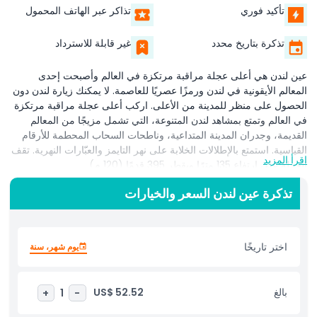
تأكيد فوري
تذاكر عبر الهاتف المحمول
تذكرة بتاريخ محدد
غير قابلة للاسترداد
عين لندن هي أعلى عجلة مراقبة مرتكزة في العالم وأصبحت إحدى
المعالم الأيقونية في لندن ورمزًا عصريًا للعاصمة. لا يمكنك زيارة لندن دون
الحصول على منظر للمدينة من الأعلى. اركب أعلى عجلة مراقبة مرتكزة
في العالم وتمتع بمشاهد لندن المتنوعة، التي تشمل مزيجًا من المعالم
القديمة، وجدران المدينة المتداعية، وناطحات السحاب المحطمة للأرقام
القياسية. استمتع بالإطلالات الخلابة على نهر التايمز والعبّارات النهرية. تقف
اقرأ المزيد
العجلة على ارتفاع 135 مترًا وبقطر 395 قدمًا (120 م).
تذكرة عين لندن السعر والخيارات
بمجرد شراء التذاكر ووصولك إلى الموقع ستقع مقابل بيغ بن ومباني
البرلمان، وستحصل على إطلالات مذهلة على كاتدرائية القديس بولس،
جسر البرج، ميدان بيكاديلي، قصر باكنغهام، والمزيد. تستغرق رحلتك
المريحة 30 دقيقة، لذا سيكون لديك متسع من الوقت لالتقاط صور
اختر تاريخًا
يوم شهر، سنة
للمعالم. اركب الكبينة الزجاجية المكيفة وشاهد العاصمة الواسعة وهي
تتمدد أمامك. ستوفر الأجهزة اللوحية التفاعلية معلومات رائعة بست لغات
عن المعالم الشهيرة مثل كاتدرائية القديس بولس وبيغ بن كما تظهر على
بالغ
US$ 52.52
+
1
-
الأفق. توفر الكبائن الزجاجية الواسعة والمكيفة إطلالات رائعة بزاوية 360
درجة. مع كل دورة تستغرق 30 دقيقة مريحة، سيكون لديك متسع من