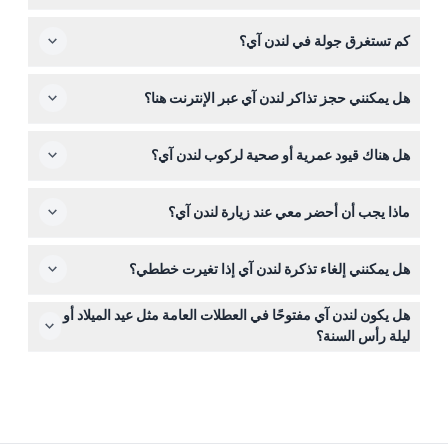
عادةً ما يكون لندن آي مفتوحًا من الاثنين إلى الجمعة من الساعة
كم تستغرق جولة في لندن آي؟
11:00 صباحًا حتى 6:00 مساءً، وفي عطلات نهاية الأسبوع من
الساعة 10:00 صباحًا حتى 8:30 مساءً. توفر شهور الصيف
تستغرق دورة الدوران القياسية في لندن آي حوالي 30 دقيقة،
ساعات عمل أطول، من 10:00 صباحًا إلى 8:30 مساءً يوميًا،
هل يمكنني حجز تذاكر لندن آي عبر الإنترنت هنا؟
مما يمنحك وقتًا كافيًا للاستمتاع بإطلالات بانورامية على أفق
بينما تكون ساعات الشتاء عادةً من 11:00 صباحًا إلى 6:00 مساءً
لندن.
(قد تتغير — يرجى التأكد عند الحجز).
نعم، يمكنك بسهولة حجز تذاكر لندن آي عبر الإنترنت هنا في هذا
هل هناك قيود عمرية أو صحية لركوب لندن آي؟
الموقع، مما يتيح لك اختيار التاريخ المفضل لديك والتحقق من
التوافر فورًا.
لندن آي مناسب لجميع الأعمار، ولكن إذا كنت تعاني من خوف
ماذا يجب أن أحضر معي عند زيارة لندن آي؟
من الأماكن العالية أو بعض الحالات الصحية، فقد ترغب في
التفكير فيما إذا كانت جولة على ارتفاع عالٍ مريحة لك.
احضر تذكرة صالحة (مطبوعة أو رقمية)، وهويتك إذا لزم الأمر
هل يمكنني إلغاء تذكرة لندن آي إذا تغيرت خططي؟
للتحقق، وكاميرتك أو هاتفك الذكي لالتقاط مناظر المدينة
الخلابة.
تذاكر لندن آي غير قابلة للاسترداد ولا يمكن إلغاؤها تحت أي
هل يكون لندن آي مفتوحًا في العطلات العامة مثل عيد الميلاد أو
ظرف من الظروف، لذا يرجى التأكد من تأكيد خطط سفرك قبل
ليلة رأس السنة؟
الحجز.
يكون لندن آي مغلقًا في يوم عيد الميلاد (25 ديسمبر) ويغلق
مبكرًا حوالي الساعة 3:00 مساءً في ليلة رأس السنة لاستيعاب
احتفالات المدينة (قد يتغير — يرجى التأكد عند الحجز).