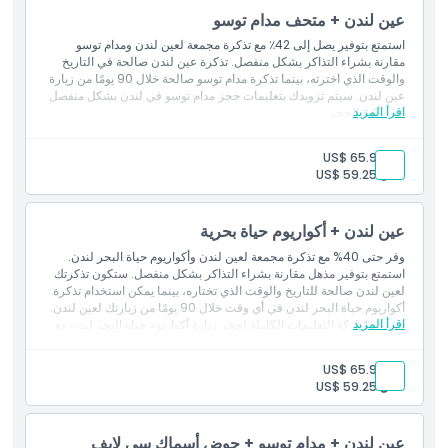
عين لندن + متحف مدام توسو
استمتع بتوفير يصل إلى 42٪ مع تذكرة مجمعة لعين لندن ومدام توسو
مقارنة بشراء التذاكر بشكل منفصل. تذكرة عين لندن صالحة في التاريخ
والوقت الذي اخترته، بينما تذكرة مدام توسو صالحة خلال 90 يومًا من زيارة
عين لندن. سيتم تزويدك بتعليمات حجز مدام توسو في لندن بشكل منفصل
اقرأ المزيد
عند تأكيد الحجز.
بالغ:
US$ 65.99
طفل:
US$ 59.25
عين لندن + أكواريوم حياة بحرية
وفر حتى 40% مع تذكرة مجمعة لعين لندن وأكواريوم حياة البحر لندن.
استمتع بتوفير مذهل مقارنة بشراء التذاكر بشكل منفصل. ستكون تذكرتك
لعين لندن صالحة للتاريخ والوقت الذي تختاره، بينما يمكن استخدام تذكرة
أكواريوم حياة البحر لندن في أي وقت خلال 90 يومًا من زيارتك لعين لندن.
اقرأ المزيد
ستتم مشاركة التعليمات الكاملة لحجز
زيارة أكواريوم حياة البحر لندن مع
تأكيد الحجز الخاص بك.
بالغ:
US$ 65.99
طفل:
US$ 59.25
عين لندن + مدام توسو + حوض أسماك سي لايف