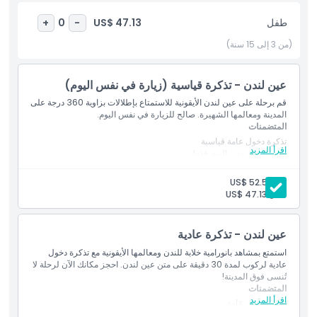
الوقت لتتذوق المشاهد الرائعة للمدينة من منظور يتغير باستمرار. كما
طفل
US$ 47.13
+
0
-
توجد شاشات تعمل باللمس تفاعلية متناثرة حول كل كبينة لمساعدتك على
استكشاف وتحديد المعالم، حتى الجواهر الأقل شهرة. بعد رحلتك، توجه
(من 3 إلى 15 سنة)
إلى تجربة عين لندن بتقنية 4D. هذا العرض متعدد الحواس الذي يستمر
لأربع دقائق يجلب المدينة إلى الحياة عبر الفيديو والمؤثرات الخاصة بما في
ذلك الفقاعات والروائح.
عين لندن - تذكرة قياسية (زيارة في نفس اليوم)
قم برحلة على عين لندن الأيقونية للاستمتاع بإطلالات بزاوية 360 درجة على
المدينة ومعالمها الشهيرة. صالح للزيارة في نفس اليوم.
المتضمنات
المتضمنات
تذكرة دخول عامة قياسية
اقرأ المزيد
الدخول في نفس اليوم فقط.
ساعات العمل
بالغ:
US$ 52.52
طفل:
US$ 47.13
الموقع
عين لندن - تذكرة عادية
سياسة الإلغاء
استمتع بمشاهد بانورامية خلابة للندن ومعالمها الأيقونية مع تذكرة دخول
عادية لركوب لمدة 30 دقيقة على متن عين لندن. احجز مكانك الآن لرحلة لا
تُنسى فوق المدينة!
المتضمنات
اقرأ المزيد
تذكرة دخول عامة
تذكرة مؤرخة – صالحة فقط للتاريخ المحدد أثناء الحجز