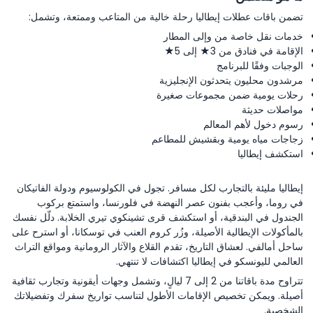
تضمن باقات عطلات إيطاليا رحلة خالية من المتاعب وممتعة، وتشمل:
خدمات نقل خاصة من وإلى المطار
الإقامة في فنادق من 3★ إلى 5★
الوجبات وفقًا للبرنامج
مرشدون محليون يتحدثون الإنجليزية
رحلات يومية ضمن مجموعات صغيرة
مواصلات حديثة
رسوم دخول لأهم المعالم
زجاجات مياه يومية وبقشيش للمطاعم
استكشف إيطاليا
إيطاليا مليئة بالتجارب لكل مسافر. تجول في الكولوسيوم ودولة الفاتيكان
في روما، وأعجب بفنون عصر النهضة في فلورنسا، واستمتع بركوب
الجندول في البندقية، أو استكشف قرى تشينكوي تيري الخلابة. دلّل نفسك
بالمأكولات الإيطالية الأصيلة، وزُر كروم العنب في توسكانا، أو استرح على
ساحل أمالفي. لعشاق التاريخ، تقدم القلاع والآثار الرومانية ومواقع التراث
العالمي لليونسكو في إيطاليا اكتشافات لا تنتهي.
تتراوح مدة باقاتنا من 2 إلى 7 ليالٍ، وتشمل وجهات أيقونية وتجارب ثقافية
أصيلة. ويمكن تخصيص الإقامات الأطول لتناسب تواريخ سفرك وتفضيلاتك
الشخصية.