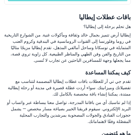
باقات عطلات إيطاليا
هل تحلم برحلة إلى إيطاليا؟
إيطاليا أرض تتميز بجمال خالد وثقافة ومأكولات غنية. من الشوارع التاريخية
في روما وفلورنسا إلى القنوات الرومانسية في البندقية وكروم العنب
المتمايلة في توسكانا وساحل أمالفي المذهل، تقدم إيطاليا مزيجًا مثاليًا
من التاريخ والفن وفن الطهي والمناظر الطبيعية. كل زاوية تروي قصة،
مما يجعلها وجهة للمسافرين الباحثين عن تجارب لا تُنسى.
كيف يمكننا المساعدة
تقدم جي تي آر للعطلات باقات عطلات إيطاليا المصممة لتتناسب مع
تفضيلاتك وميزانيتك. سواء أردت عطلة قصيرة في مدينة أو رحلة إيطالية
ممتدة، يمكننا إنشاء باقة مخصصة بالكامل لك.
إذا لم تناسبك أي من باقاتنا المدرجة، تواصل معنا ببساطة عبر واتساب أو
البريد الإلكتروني. سيقوم فريقنا الخبير بصياغة مسار مخصص — يشمل
حجوزات الفنادق والجولات المصحوبة بمرشدين والتجارب المحلية
المفصّلة وفقًا لاهتماماتك.
ما هو مُتضمن