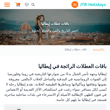
le Search Opener Icon
باقات عطلات إيطاليا
اختبر التاريخ والفن والحياة الحلوة
الرئيسية
باقات عطلات إيطاليا
باقات العطلات الرائجة في إيطاليا
إيطاليا وجهة تأسر الخيال بدءًا من شوارعها التاريخية في روما وفلورنسا
إلى القنوات الرومانسية في البندقية والساحل الخلاب لأمالفي. معروفة
بفنونها وثقافتها ومأكولاتها ومناظرها الطبيعية الخلابة، تقدم إيطاليا رحلة لا
تُنسى لكل مسافر. سواء رغبت في استكشاف الآثار القديمة أو الانغماس
في فنون الطهي الإيطالية الأصيلة أو الاسترخاء في بلدات ساحلية ساحرة،
فستجد في إيطاليا ما يلهم كل حاسة.