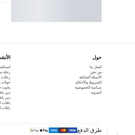
حول
الأنش
اتصل بنا
استكشف
من نحن
رحلة س
الأسئلة الشائعة
رحلات ا
الشروط والأحكام
جولات ا
سياسة الخصوصية
يخوت ف
المدونة
دبي باق
دبي با
باقات ا
باقات ا
طرق الدفع