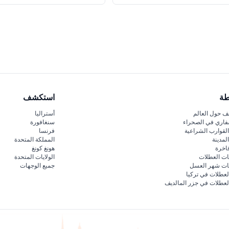
طة
استكشف
 حول العالم
أستراليا
فاري في الصحراء
سنغافورة
لقوارب الشراعية
فرنسا
لمدينة
المملكة المتحدة
اخرة
هونغ كونغ
ات العطلات
الولايات المتحدة
قات شهر العسل
جميع الوجهات
لعطلات في تركيا
لعطلات في جزر المالديف