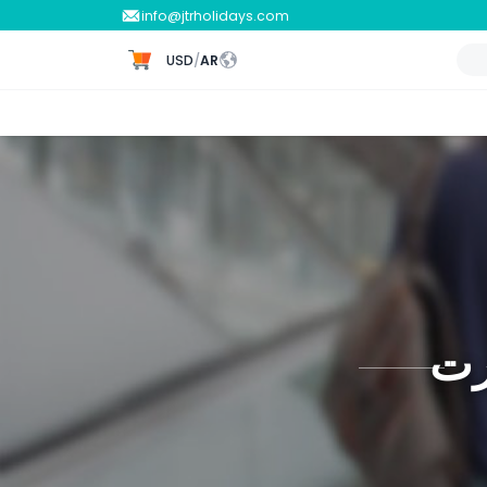
info@jtrholidays.com
USD
/
AR
رت