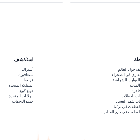
طة
استكشف
 حول العالم
أستراليا
فاري في الصحراء
سنغافورة
لقوارب الشراعية
فرنسا
لمدينة
المملكة المتحدة
اخرة
هونغ كونغ
ات العطلات
الولايات المتحدة
قات شهر العسل
جميع الوجهات
لعطلات في تركيا
لعطلات في جزر المالديف