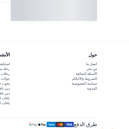
حول
الأنش
اتصل بنا
استكشف
من نحن
رحلة س
الأسئلة الشائعة
رحلات ا
الشروط والأحكام
جولات ا
سياسة الخصوصية
يخوت ف
المدونة
دبي باق
دبي با
باقات ا
باقات ا
طرق الدفع