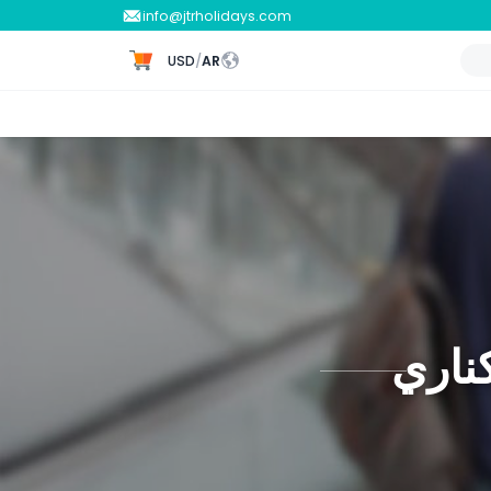
info@jtrholidays.com
USD
/
AR
كناري