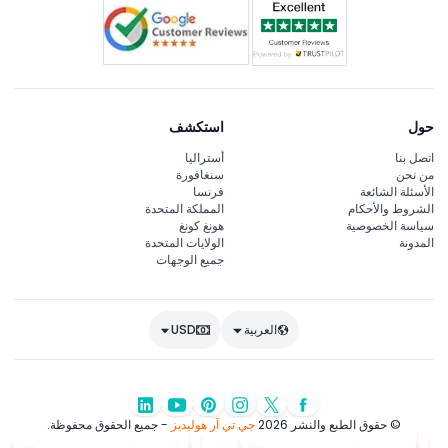
حول
استكشف
اتصل بنا
أستراليا
من نحن
سنغافورة
الأسئلة الشائعة
فرنسا
الشروط والأحكام
المملكة المتحدة
سياسة الخصوصية
هونغ كونغ
المدونة
الولايات المتحدة
جميع الوجهات
العربية
USD
© حقوق الطبع والنشر 2026
جي تي آر هوليديز
- جميع الحقوق محفوظة.