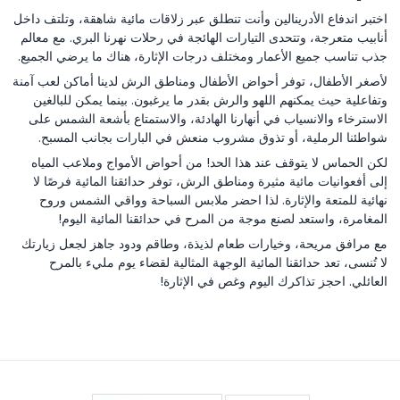
اختبر اندفاع الأدرينالين وأنت تنطلق عبر زلاقات مائية شاهقة، وتلتف داخل
أنابيب متعرجة، وتتحدى التيارات الهائجة في رحلات نهرنا البري. مع معالم
جذب تناسب جميع الأعمار ومختلف درجات الإثارة، هناك ما يرضي الجميع.
لأصغر الأطفال، توفر أحواض الأطفال ومناطق الرش لدينا أماكن لعب آمنة
وتفاعلية حيث يمكنهم اللهو والرش بقدر ما يرغبون. بينما يمكن للبالغين
الاسترخاء والانسياب في أنهارنا الهادئة، والاستمتاع بأشعة الشمس على
شواطئنا الرملية، أو تذوق مشروب منعش في البارات بجانب المسبح.
لكن الحماس لا يتوقف عند هذا الحد! من أحواض الأمواج وملاعب المياه
إلى أفعوانيات مائية مثيرة ومناطق الرش، توفر حدائقنا المائية فرصًا لا
نهائية للمتعة والإثارة. لذا احضر ملابس السباحة وواقي الشمس وروح
المغامرة، واستعد لصنع موجة من المرح في حدائقنا المائية اليوم!
مع مرافق مريحة، وخيارات طعام لذيذة، وطاقم ودود جاهز لجعل زيارتك
لا تُنسى، تعد حدائقنا المائية الوجهة المثالية لقضاء يوم مليء بالمرح
العائلي. احجز تذاكرك اليوم وغص في الإثارة!