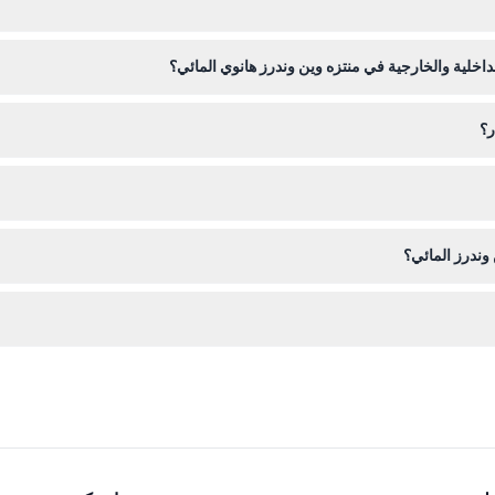
خلية والخارجية في منتزه وين وندرز هانوي المائي؟
 الداخلية والخارجية، بالإضافة إلى جميع الزلاقات المائية ومناطق اللعب ذات ا
ر؟
بالتأكيد! الأطفال دون 80 سم يدخلون مجانًا مع مرافق يدفع التذكرة
و استردادها أو تعديلها، لذا تأكد من خططك قبل الشراء.
وندرز المائي؟
هذه الأشياء غير متوفرة في الموقع. تجدر الإشارة إلى أن تأجير الخزائن وا
لموقع، حيث يمكنك أيضًا التحقق من التوافر في الوقت الحقيقي.