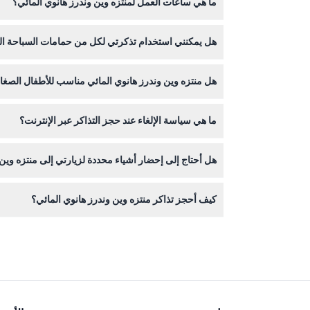
ما هي ساعات العمل لمنتزه وين وندرز هانوي المائي؟
المنتزه المائي مفتوح يوميًا من الساعة 9:00 صباحًا حتى 6:00 مساءً (قد تتغير الأوقات - يرجى التأكد عند الحجز).
هل يمكنني استخدام تذكرتي لكل من حمامات السباحة الدا
نعم، تذكرتك تتيح لك الدخول إلى كل من حمامات السباحة
هل منتزه وين وندرز هانوي المائي مناسب للأطفال الصغا
ما هي سياسة الإلغاء عند حجز التذاكر عبر الإنترنت؟
للمغامرين الصغار.
يرجى ملاحظة أنه بمجرد الحجز، لا يمكن إلغاء التذاكر أ
هل أحتاج إلى إحضار أشياء محددة لزيارتي إلى منتزه وين 
احضر ملابس السباحة، المناشف، وواقي الشمس، حيث أن 
كيف أحجز تذاكر منتزه وين وندرز هانوي المائي؟
يمكنك حجز تذاكرك بسهولة عبر الإنترنت هنا على هذا ا