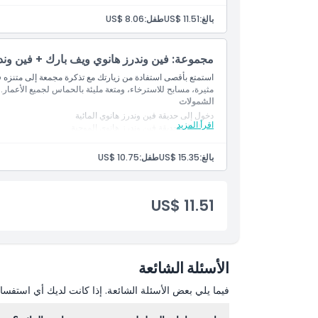
الدخول إلى مناطق اللعب ذات الطابع البحري
بالغ:
US$ 11.51
طفل:
US$ 8.06
سياسة الإلغاء
مجموعة: فين وندرز هانوي ويف بارك + فين وندر
استمتع بأقصى استفادة من زيارتك مع تذكرة مجمعة إلى متنزه في
مثيرة، مسابح للاسترخاء، ومتعة مليئة بالحماس لجميع الأعمار.
الشمولات
دخول إلى حديقة فين وندرز هانوي المائية
اقرأ المزيد
دخول إلى حديقة فين وندرز هانوي الموجية
الوصول إلى أحواض السباحة والمنزلقات والمعالم المائية
بالغ:
US$ 15.35
طفل:
US$ 10.75
US$ 11.51
الأسئلة الشائعة
فيما يلي بعض الأسئلة الشائعة. إذا كانت لديك أي استفسار