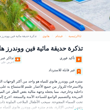
الرئيسية
فيتنام
هانوي
تذكرة حديقة مائية فين ووندرز ه
تذكرة حديقة مائية فين ووندرز ها
تأكيد فوري
تذاكر عبر 
اعرض على ه
غير قابلة للاسترداد
منتزه فين ووندرز هانوي للمياه هو واحد من أكثر الوجهات العا
والاسترخاء للزوار من جميع الأعمار. صُمم للاستمتاع به على 
داخلية وخارجية، مما يجعله وجهة مثالية بغض النظر عن ال
المريحة والتصميم الواسع للسباحة الآمنة والممتعة. اخرج إ
تحت السماء المفتوحة. سيحب الأطفال الملاعب الملونة ذات الط
ينتهي. لمحبي الإثارة، يقدم منتزه فين ووندرز هانوي للمياه