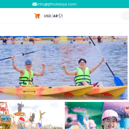
info@jtrholidays.com
USD
/
AR