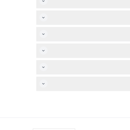
لطابع البحري.
، بينما يحتاج الأطفال بين 80 سم و140 سم إلى تذكرة الطفل. المنتزه يحتوي على ملاعب ذات طابع خاص مناسبة
لمناشف غير متضمن.