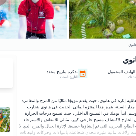
انوي
نوي
الهاتف المحمول
تذكرة بتاريخ محدد
اتفك
التاريخ المحدد
ئلية إثارة في هانوي، حيث يقدم مزيجًا مثاليًا من المرح والمغامرة
مدار السنة، يتميز هذا المنتزه المائي الحديث في هانوي بتجارب
موسم. ابدأ يومك في المسبح الداخلي، حيث تسمح درجات الحرارة
لى الخارج لاكتشاف مسبح خارجي كبير، مثالي للانتعاش والاسترخاء
ابع البحري، التي تم إنشاؤها خصيصًا لإثارة الخيال والمرح الذي لا
 ست زلاقات مائية مثيرة تتحدى شجاعتك بالتواءات وحركات وانبعاثات