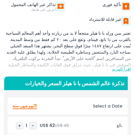
تأكيد فوري
تذاكر عبر الهاتف المحمول
اعرض على هاتفك
غير قابلة للاسترداد
تعتبر سن ورلد با نا هيلز منتجعاً لا بد من زيارته وأحد أهم المعالم السياحية
بالقرب من دا نانغ، فيتنام، وتقع على بعد ٢٠ كم فقط من وسط المدينة.
بُنيت على ارتفاع ١٤٨٧ مترًا فوق سطح البحر، يشتهر هذا المنفذ الجبلي
بمناخه البارد والمنتعش ومناظره الطبيعية الخلابة، ولهذا يطلق عليه العديد
من المسافرين اسم "الجنة على الأرض". تبدأ التجربة بركوب التلفريك
المدهش في با نا هيلز، حيث تنزلق فوق الغابات الكثيفة والمناظر الجبلية
اقرأ المزيد
الضبابية قبل الوصول إلى القمة. وعند الوصول، لا تفوت جسر جولدن بريدج
(كầu فانغ) الشهير، وهو الممشى العالمي المعروف الذي تحمله أيادٍ
تذكرة عالم الشمس با نا هيلز السعر والخيارات
حجرية عملاقة، ويربط محطة التلفريك بالحدائق المصممة بشكل جميل
ونقاط المشاهدة ذات المناظر الخلابة. مع معالمه الجذابة، وهواء الجبل
النقي، والإطلالات البانورامية التي لا تُنسى، يعد سن ورلد با نا هيلز إضافة
أساسية لأي خطة سفر إلى دا نانغ.
Select a Date
يوم شهر، سنة
أبرز المعالم
بالغ
US$ 45
US$ 42
+
1
-
المتضمنات