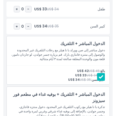
طفل
US$ 34
US$ 33
+
0
-
سياسة الأطفال والبالغين
كبير السن
US$ 35
US$ 34
+
0
-
ساعات العمل
الدخول المباشر + التلفريك
ما يجب معرفته
دخول مباشر إلى صن وورلد با نا هيلز مع رحلات التلفريك غير المحدودة
والوصول إلى متنزه فانتازي بارك. قم بزيارة جسر جولدن، لو جاردان دامور،
الموقع
قلعة مون والوحدة المعلقة صالحة لمدة ٣ أيام متتالية.
بالغ:
US$ 45
US$ 42
سياسة الإلغاء
طفل:
US$ 34
US$ 33
كبير السن:
US$ 35
US$ 34
الدخول المباشر + التلفريك + بوفيه غداء في مطعم فور
سيزونز
تذكرة با نا هيلز مع ركوب التلفريك غير المحدود، دخول منتزه فانتازي،
وجسر جولدن، بالإضافة إلى بوفيه غداء شرقي وغربي لمرة واحدة في
مطعم فور سيزونز (10:30–15:00). صالحة لمدة ٣ أيام.