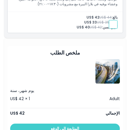
وعشاء بوفيه في بلازا البيرة مع مشروبات (١٧:٣٠–٢١:٠٠).
بالغ:
US$ 44
US$ 42
طفل:
US$ 35
US$ 33
كبير السن:
US$ 42
US$ 40
ملخص الطلب
يوم شهر، سنة
US$ 42 × 1
Adult
الإجمالي
US$ 42
المتابعة إلى الدفع