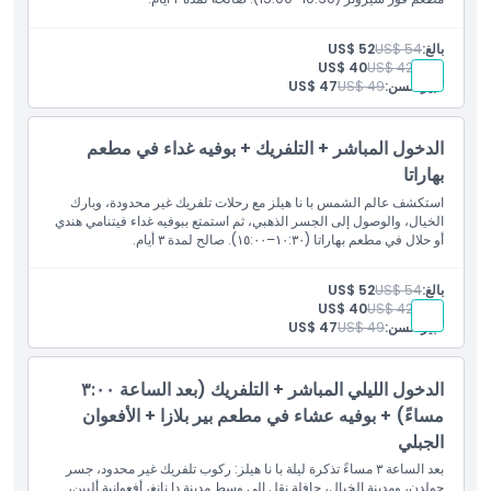
بالغ:
US$ 54
US$ 52
طفل:
US$ 42
US$ 40
كبير السن:
US$ 49
US$ 47
الدخول المباشر + التلفريك + بوفيه غداء في مطعم
بهاراتا
استكشف عالم الشمس با نا هيلز مع رحلات تلفريك غير محدودة، وبارك
الخيال، والوصول إلى الجسر الذهبي، ثم استمتع ببوفيه غداء فيتنامي هندي
أو حلال في مطعم بهاراتا (١٠:٣٠–١٥:٠٠). صالح لمدة ٣ أيام.
بالغ:
US$ 54
US$ 52
طفل:
US$ 42
US$ 40
كبير السن:
US$ 49
US$ 47
الدخول الليلي المباشر + التلفريك (بعد الساعة ٣:٠٠
مساءً) + بوفيه عشاء في مطعم بير بلازا + الأفعوان
الجبلي
بعد الساعة ٣ مساءً تذكرة ليلة با نا هيلز: ركوب تلفريك غير محدود، جسر
جولدن، ومدينة الخيال، حافلة نقل إلى وسط مدينة دا نانغ، أفعوانية ألبين،