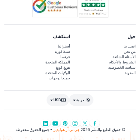
حول
استكشف
اتصل بنا
أستراليا
من نحن
سنغافورة
الأسئلة الشائعة
فرنسا
الشروط والأحكام
المملكة المتحدة
سياسة الخصوصية
هونغ كونغ
المدونة
الولايات المتحدة
جميع الوجهات
العربية
USD
© حقوق الطبع والنشر 2026
جي تي آر هوليديز
- جميع الحقوق محفوظة.