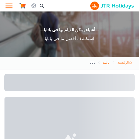
le Search Opener Icon
أشياء يمكن القيام بها في باتايا
استكشف أفضل ما في باتايا
الرئيسية
تايلند
باتايا