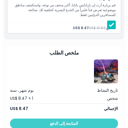
أبرز المعالم
قم بزيارة آرت إن بارادايس باتايا، أكبر متحف من نوعه، واستكشف مناطق
موضوعية تعرض فناً غامراً من الخدع البصرية كخلفية لك. صالحة
للمسافرين الدوليين فقط.
المتضمنات
شخص:
US$ 10.83
US$ 8.47
سياسة الأطفال والبالغين
الاستثناءات
ملخص الطلب
ساعات العمل
ما يجب معرفته
تاريخ النشاط
يوم شهر، سنة
شخص
US$ 8.47 × 1
الموقع
الإجمالي
US$ 8.47
كيفية الاسترداد
المتابعة إلى الدفع