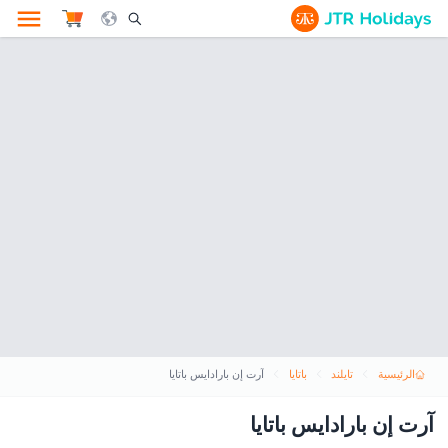
le Search Opener Icon
الرئيسية
تايلند
باتايا
آرت إن بارادايس باتايا
آرت إن بارادايس باتايا