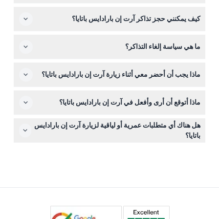
آخر دخول في الساعة 8:00 مساءً (قد يتغير — يرجى التأكد عند
نعم، الأطفال الذين يقل طولهم عن 100 سم يمكنهم الدخول
الحجز).
كيف يمكنني حجز تذاكر آرت إن بارادايس باتايا؟
مجانًا، مما يجعله نشاطًا رائعًا للعائلات مع الأطفال الصغار.
يمكنك حجز تذاكرك بسهولة عبر الانترنت مباشرة هنا على هذا
ما هي سياسة إلغاء التذاكر؟
الموقع، حيث يمكنك أيضًا التحقق من التوافر للتاريخ والوقت
المفضلين لديك.
التذاكر لآرت إن بارادايس باتايا غير قابلة للاسترداد ولا يمكن
ماذا يجب أن أحضر معي أثناء زيارة آرت إن بارادايس باتايا؟
إلغاؤها، لذا تأكد من اختيار التاريخ بعناية عند الحجز.
احضر كاميرتك أو هاتفك الذكي لالتقاط الأوهام البصرية الممتعة،
ماذا أتوقع أن أرى وأفعل في آرت إن بارادايس باتايا؟
بالإضافة إلى أحذية مريحة لأنك ستتمشى عبر عدة مناطق ذات
طابع مختلف.
ستستكشف أكثر من 100 لوحة ثلاثية الأبعاد مذهلة عبر مناطق
هل هناك أي متطلبات عمرية أو لياقية لزيارة آرت إن بارادايس
ذات طابع متنوع، حيث يمكنك التفاعل مع الفن وتصبح جزءًا من
باتايا؟
الأوهام البصرية.
لا توجد متطلبات عمرية أو لياقية خاصة؛ المتحف مناسب لجميع
الأعمار ويشمل المشي حسب وتيرتك الشخصية خلال
المعروضات.