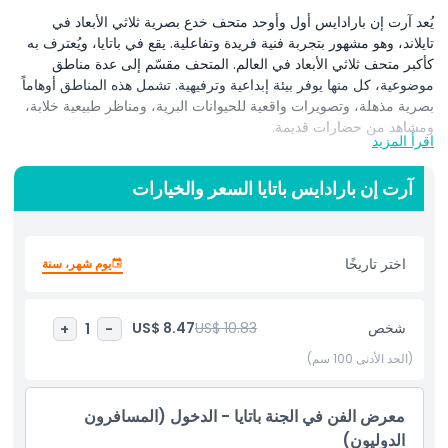
يُعد آرت إن بارادايس أول وأوحد متحف خدع بصرية ثلاثي الأبعاد في
تايلاند، وهو مشهور بتجربة فنية فريدة وتفاعلية. يقع في باتايا، ويُعترف به
كأكبر متحف ثلاثي الأبعاد في العالم. المتحف مقسّم إلى عدة مناطق
موضوعية، كل منها يوفر بيئة إبداعية وترفيهية. تشمل هذه المناطق أوهاماً
بصرية مذهلة، وتصويرات واقعية للحيوانات البرية، ومناظر طبيعية خلابة،
ومشاهد من حضارات قديمة.
اقرأ المزيد
يمكن للزوار أيضاً العثور على إعادة ابتكار ذكية لأعمال فنية كلاسيكية مع
آرت إن بارادايس باتايا السعر والخيارات
لمسة مرحة. أكثر من 150 عملاً فنياً مرسومة بعناية على الجدران
والأرضيات، ما يخلق تأثيرات ثلاثية الأبعاد مدهشة. صُممت التصاميم لتتيح
لك التفاعل مع العمل الفني، لتصبح جزءاً من التحفة الفنية. يمكنك وضع
أوضاع تصوير، واللعب، والتقاط صور إبداعية تبدو كأنك دخلت داخل العمل
اختر تاريخًا
يوم شهر، سنة
الفني نفسه.
من المشي على جسر ضيق فوق شلال إلى الفرار من مخالب ديناصور،
شخص
US$ 10.83
US$ 8.47
+
1
-
كل عمل فني يروي قصة مختلفة. آرت إن بارادايس هو مكان مثالي
للعائلات والأصدقاء أو لأي شخص يبحث عن تجربة ممتعة ولا تُنسى. إنه
(الحد الأدنى 100 سم)
ليس مجرد متحف؛ إنه مغامرة في الفن، حيث ينبض الخيال والإبداع
بالحياة.
معرض الفن في الجنة باتايا - الدخول (المسافرون
الدوليون)