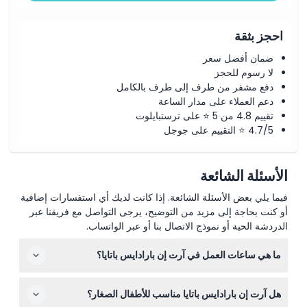
سياسة الإلغاء
احجز بثقة
ضمان أفضل سعر
لا رسوم للحجز
دفع مشفر من طرف إلى طرف بالكامل
دعم العملاء على مدار الساعة
تقييم 4.8 من 5 ⭐ على ترستبايلوت
4.7/5 ⭐ التقييم على جوجل
الأسئلة الشائعة
فيما يلي بعض الأسئلة الشائعة. إذا كانت لديك أي استفسارات إضافية
أو كنت بحاجة إلى مزيد من التوضيح، يرجى التواصل مع فريقنا عبر
الدردشة الحية أو نموذج الاتصال بنا أو عبر الواتساب.
ما هي ساعات العمل في آرت إن بارادايس باتايا؟
آرت إن بارادايس باتايا مفتوح يوميًا من الساعة 9:00 صباحًا حتى
هل آرت إن بارادايس باتايا مناسب للأطفال الصغار؟
9:00 مساءً، مع إغلاق مكتب التذاكر عند الساعة 8:00 مساءً.