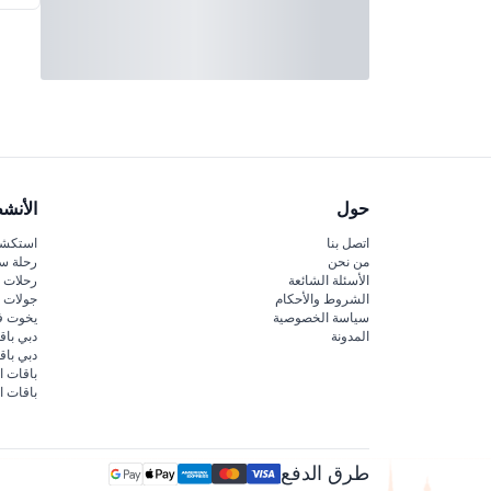
حول
الأنش
اتصل بنا
استكشف
من نحن
رحلة س
الأسئلة الشائعة
رحلات ا
الشروط والأحكام
جولات ا
سياسة الخصوصية
يخوت ف
المدونة
دبي باق
دبي با
باقات ا
باقات ا
طرق الدفع