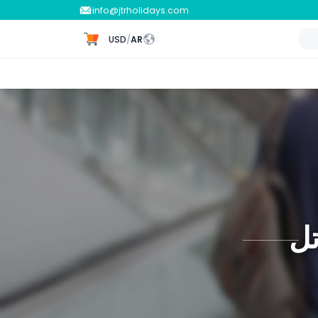
info@jtrholidays.com
USD
/
AR
تل