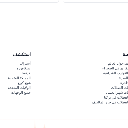
طة
استكشف
 حول العالم
أستراليا
فاري في الصحراء
سنغافورة
لقوارب الشراعية
فرنسا
لمدينة
المملكة المتحدة
اخرة
هونغ كونغ
ات العطلات
الولايات المتحدة
قات شهر العسل
جميع الوجهات
لعطلات في تركيا
لعطلات في جزر المالديف