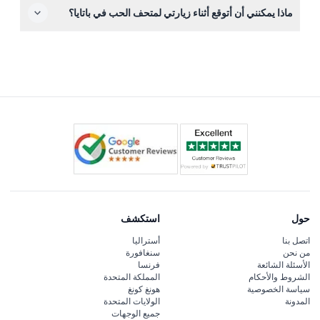
ماذا يمكنني أن أتوقع أثناء زيارتي لمتحف الحب في باتايا؟
التاريخ والوقت بعناية عند الحجز.
ستستمتع بتجربة تفاعلية تضم لوحات ثلاثية الأبعاد، ومنحوتات،
ومناطق موضوعية حيث يمكنك أن تصبح جزءًا من الفن - مثالي
لالتقاط صور رومانسية ولحظات ممتعة.
حول
استكشف
اتصل بنا
أستراليا
من نحن
سنغافورة
الأسئلة الشائعة
فرنسا
الشروط والأحكام
المملكة المتحدة
سياسة الخصوصية
هونغ كونغ
المدونة
الولايات المتحدة
جميع الوجهات