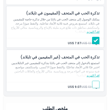
منتزه فن الحب في باتايا هو وجهة فريدة للأزواج والأصدقاء والعائلات
الباحثين عن مغامرة إبداعية. إنه مكان يجتمع فيه الحب والضحك والفن
تذكرة الحب في المتحف (المقيمون في تايلاند)
ليمنحك تجربة لا تُنسى.
يمكنك الوصول إلى متحف الحب في باتايا من خلال تذكرة خاصة للمقيمين
في تايلاند. استمتع بعروض فنية ثلاثية الأبعاد تفاعلية، والتقط صورًا مرحة،
واستكشف مناطق ذات طابع فريد مليئة بالإبداع والرومانسية. مثالي للأزواج
اقرأ المزيد
والأصدقاء والعائلات!
أبرز المعالم
بالغ:
US$ 13.91
US$ 7.87
المتضمنات
تذكرة الحب في المتحف (غير المقيمين في تايلاند)
سياسة الأطفال والبالغين
استمتع بالدخول إلى متحف الحب في باتايا بتذكرة للمقيمين غير التايلانديين.
اختبر فنًا ثلاثي الأبعاد تفاعليًا، والتقط صورًا لا تُنسى، واستكشف مواضيع
فنية متنوعة في أجواء مرحة ورومانسية. مثالي للأزواج والعائلات الباحثين
الاستثناءات
اقرأ المزيد
عن مغامرة إبداعية!
بالغ:
US$ 13.91
US$ 9.07
ساعات العمل
ما يجب معرفته
ملخص الطلب