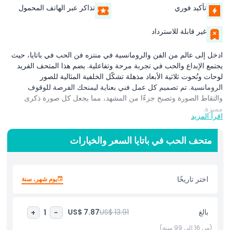
تأكيد فوري
تذاكر عبر الهاتف المحمول
غير قابلة للاسترداد
ادخل إلى عالم من الفن والرومانسية في منتزه فن الحب في باتايا، حيث
يجتمع الإبداع والحب في تجربة مرحة وتفاعلية. يضم هذا المتحف الفريد
لوحات ونُحوت ثلاثية الأبعاد مذهلة تشكّل الخلفية المثالية للصور
الرومانسية. تم تصميم كل عمل فني بعناية ليمنحك الفرصة للوقوف
والتقاط الصورة وتصبح جزءًا من المشهد، مما يجعل كل صورة ذكرى
مميزة.
اقرأ المزيد
يوفر منتزه فن الحب في باتايا مساحة مرحة ومليئة بالخيال حيث يمكنك
متحف الحب في باتايا السعر والخيارات
أنت ومن تحب استكشاف أساليب ومواضيع فنية مختلفة. من الفن
الكلاسيكي إلى التصاميم الحديثة والسريالية، تحتوي كل منطقة على شيء
جديد ومثير للاكتشاف. امشِ يدًا بيد عبر العروض الملونة، التقط صورًا
فريدة، واصنع لحظات لا تُنسى معًا.
اختر تاريخًا
يوم شهر، سنة
تتيح المعروضات التفاعلية لك أكثر من مجرد المشاهدة — يمكنك اللمس
والوقوف أمام المشهد واللعب مع الفن. سواء كنت تقف أمام تمثال ضخم
بالغ
US$ 13.91
US$ 7.87
+
1
-
ذو طابع الحب أو تتخذ وضعية داخل وهم ثلاثي الأبعاد، فإن كل موقع في
المتحف مثالي لالتقاط لحظات مرحة ورومانسية.
(من 16 إلى 99 سنة)