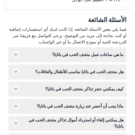
الأسئلة الشائعة
فيما يلي بعض الأسئلة الشائعة. إذا كانت لديك أي استفسارات إضافية
أو كنت بحاجة إلى مزيد من التوضيح، يرجى التواصل مع فريقنا عبر
الدردشة الحية أو نموذج الاتصال بنا أو عبر الواتساب.
ما هي ساعات عمل متحف الحب في باتايا؟
المتحف مفتوح يوميًا من الساعة 10:00 صباحًا حتى 10:00 مساءً،
هل متحف الحب في باتايا مناسب للأطفال والعائلات؟
مما يسهل دمج الزيارة في جدولك الزمني (مع مراعاة التغييرات
- يرجى التأكيد وقت الحجز).
نعم، الأطفال الذين تتراوح أعمارهم بين 0-15 عامًا يمكنهم
كيف يمكنني حجز تذاكر متحف الحب في باتايا؟
الدخول مجانًا ولكن يجب أن يكونوا برفقة بالغان يدفعان رسوم
الدخول. كما أن المتحف مناسب لدخول عربات الأطفال
يمكنك حجز تذاكرك عبر الإنترنت هنا على هذا الموقع لتجربة
والكراسي المتحركة.
ماذا يجب أن أحضر عند زيارة متحف الحب في باتايا؟
سهلة وآمنة. فقط اختر التاريخ والوقت المفضلين لديك أثناء
عملية الحجز.
أحضر كاميرتك أو هاتفك الذكي لالتقاط الصور الفنية ثلاثية الأبعاد
هل يمكنني إلغاء أو استرداد أموال تذاكر متحف الحب في
والعروض التفاعلية المدهشة. يرجى ملاحظة أن الطعام
باتايا؟
والشراب من الخارج غير مسموح به داخل المتحف.
التذاكر غير قابلة للاسترداد ولا يمكن إلغاؤها، لذا تأكد من اختيار