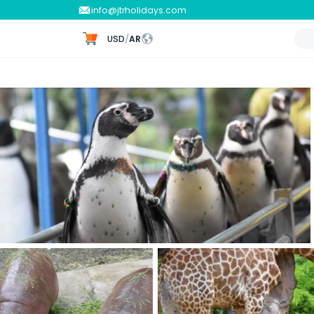
info@jtrholidays.com
USD
/
AR