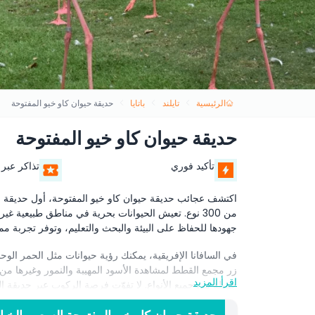
الرئيسية
تايلند
باتايا
حديقة حيوان كاو خيو المفتوحة
حديقة حيوان كاو خيو المفتوحة
تأكيد فوري
تذاكر عبر 
من 300 نوع. تعيش الحيوانات بحرية في مناطق طبيعية
جهودها للحفاظ على البيئة والبحث والتعليم، وتوفر تجربة مم
في السافانا الإفريقية، يمكنك رؤية حيوانات مثل الحمر ا
زر مجمع القطط لمشاهدة الأسود المهيبة والنمور وغيرها من
اقرأ المزيد
جميلة من جميع الأنواع. لا تفوّت فرصة الركوب عبر حديقة ا
يمكن للزوار إطعام الحيوانات ولمسها لتجربة أكثر تفاعلية. ا