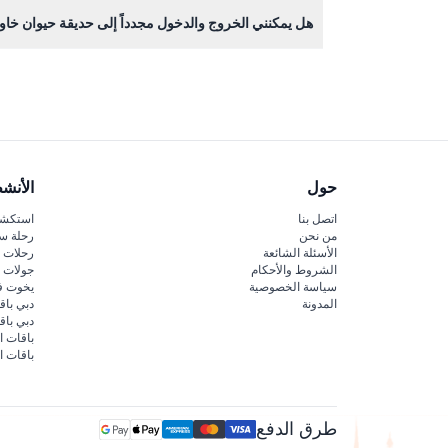
التدخين وشرب الكحوليات غير مسموح بهما في الحديقة، و
هل يمكنني الخروج والدخول مجدداً إلى حديقة حيوان خاو
لا، لا يسمح بإعادة الدخول بمجرد مغادرتك لمباني الحدي
حول
الأنش
اتصل بنا
استكشف
من نحن
رحلة س
الأسئلة الشائعة
رحلات ا
الشروط والأحكام
جولات ا
سياسة الخصوصية
يخوت ف
المدونة
دبي باق
دبي با
باقات ا
باقات ا
طرق الدفع