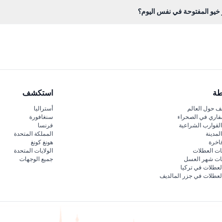
إذا تم ضبط الزوار يفعلون ذلك، قد يُطلب منهم المغادرة فوراً.
 خيو المفتوحة في نفس اليوم؟
قة في يوم زيارتك.
طة
استكشف
 حول العالم
أستراليا
فاري في الصحراء
سنغافورة
لقوارب الشراعية
فرنسا
لمدينة
المملكة المتحدة
اخرة
هونغ كونغ
ات العطلات
الولايات المتحدة
قات شهر العسل
جميع الوجهات
لعطلات في تركيا
لعطلات في جزر المالديف