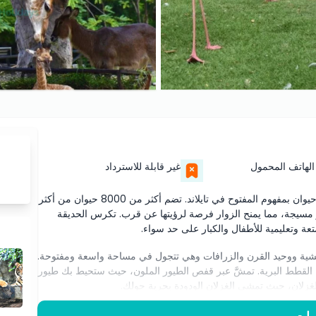
الهاتف المحمول
غير قابلة للاسترداد
اكتشف عجائب حديقة حيوان كاو خيو المفتوحة، أول حديقة حيوان بمفهوم المفتوح في تايلاند. تضم أكثر من 8000 حيوان من أكثر
 غير مسيجة، مما يمنح الزوار فرصة لرؤيتها عن قرب. تكرس الحديقة
تعة وتعليمية للأطفال والكبار على حد سواء.
لوحشية ووحيد القرن والزرافات وهي تتجول في مساحة واسعة ومفتوحة.
 القطط البرية. تمشَّ عبر قفص الطيور الملون، حيث ستحيط بك طيور
لغزلان، حيث تمشي الغزلان الودودة بحرية حولك.
ستمتع بموكب البطاريق الممتع واستكشف عالم الحيوانات الليلية البرّية