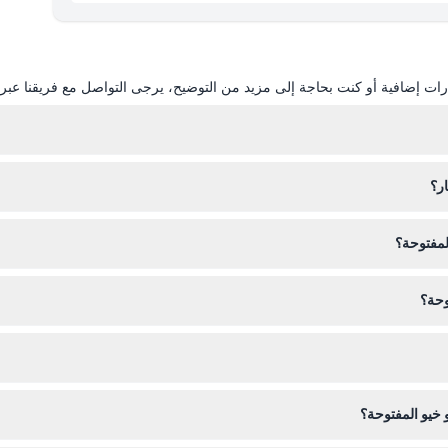
ات إضافية أو كنت بحاجة إلى مزيد من التوضيح، يرجى التواصل مع فريقنا عبر ال
 الحجز).
ار؟
المفتوحة؟
اد ولا يمكن إلغاءها، لذا تأكد من أن خططك نهائية قبل الحجز.
وحة؟
ثل قبعة وواقي شمس، وكاميرتك لالتقاط لحظات اللقاء مع الحيوانات.
ة عبر الإنترنت هنا على هذا الموقع. تحقق من التوافر الفوري واحجز تاريخك ا
خيو المفتوحة؟