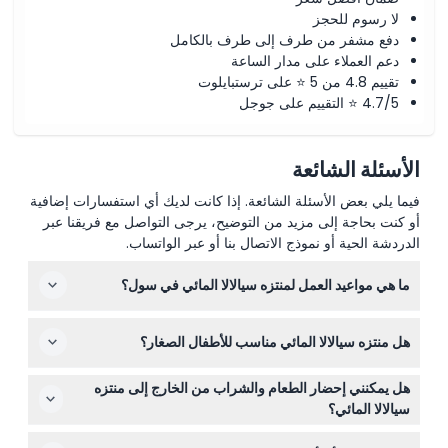
5:00 م / الجيمجيلبانغ 7:00 م)
لا رسوم للحجز
مدة الاستخدام 12 ساعة، وسيُفرض رسم إضافي بقيمة 1,000 وون
دفع مشفر من طرف إلى طرف بالكامل
كوري لكل ساعة في حال التجاوز
لا يُنصح بهذا النشاط لمن لديهم حالات طبية (مثل ارتفاع ضغط الدم،
دعم العملاء على مدار الساعة
الصرع، إلخ)، أو للحوامل، أو لكبار السن
تقييم 4.8 من 5 ⭐ على ترستبايلوت
نظرًا لطبيعة هذا النشاط، لا يُنصح به للأشخاص ذوي الحركة البدنية
4.7/5 ⭐ التقييم على جوجل
المحدودة أو المستخدمين للكراسي المتحركة
لا يُسمح بإدخال الطعام والمشروبات من الخارج داخل المكان
قد يُمنع دخول أو تقديم الخدمة للمشاركين الذين يبدون في حالة سُكر.
لا يُسمح بالتدخين أو الشرب. سيُطلب منك المغادرة فورًا إذا ضبطك
الأسئلة الشائعة
أحد الموظفين.
فيما يلي بعض الأسئلة الشائعة. إذا كانت لديك أي استفسارات إضافية
أو كنت بحاجة إلى مزيد من التوضيح، يرجى التواصل مع فريقنا عبر
الدردشة الحية أو نموذج الاتصال بنا أو عبر الواتساب.
ما هي مواعيد العمل لمنتزه سيالالا المائي في سول؟
منتزه سيالالا المائي مفتوح يوميًا من الساعة 10:00 صباحًا حتى
هل منتزه سيالالا المائي مناسب للأطفال الصغار؟
7:00 مساءً لكنه مغلق أيام الثلاثاء والأربعاء (قابل للتغيير —
يرجى التأكد عند الحجز).
نعم، يحتوي المنتزه على منطقة مخصصة لأطفال تُسمى كيدز
هل يمكنني إحضار الطعام والشراب من الخارج إلى منتزه
لاند والدخول مجاني للأطفال من عمر 0-3 سنوات؛ الأطفال من
سيالالا المائي؟
عمر 4 سنوات فما فوق يدفعون سعر البالغين.
لا، لا يسمح بإحضار الطعام والشراب من الخارج داخل المنتزه