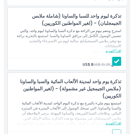
تذكرة ليوم واحد للسبا والساونا (شاملة ملابس
المتضمنات
الجيمجلبان) - (لغير المواطنين الكوريين)
استرخِ وتنعم بيومٍ من الراحة مع تذكرة السبا والساونا ليوم واحد، والتي
سياسة الأطفال والبالغين
تتضمن الوصول الكامل إلى مرافق الساونا والسبا. استمتع بالتجربة براحة
مع توفير ملابس الجيمجيلبانغ. مثالية ليوم من الاسترخاء والتجديد.
الاستثناءات
الاستثناءات
اقرأ المزيد
تذكرة الحديقة المائية
غير مذكور ضمن الشمول
المتضمنات
شخص:
US$ 10.25
US$ 8
غير مناسب لـ
الدخول إلى المعالم
تذكرة الجيمجيلبانغ & الساونا لمدة 12 ساعة
ملابس الجيمجيلبانغ
تذكرة يوم واحد لمدينة الألعاب المائية والسبا والساونا
ساعات العمل
منشفتان
(ملابس الجيمجيل غير مشمولة) - (لغير المواطنين
معلومات يجب معرفتها
الكوريين)
لا يسمح بإعادة الدخول بعد مغادرتك للمكان
ما يجب معرفته
الرضع دون 36 شهرًا يمكنهم الدخول مجانًا حتى 2 لكل مجموعة، مع
استمتع بيوم مليء بالمرح مع تذكرة اليوم الواحد لمدينة الألعاب المائية
تقديم إثبات العمر (جواز السفر، إلخ.)
والسبا والساونا، التي تمنحك الوصول إلى الألعاب المثيرة في المنتزه
الأطفال الذين تبلغ أعمارهم 5 سنوات أو أكثر أو الذين يزيد طولهم عن
المائي، وعلاجات السبا المريحة، والساونا المهدئة. يرجى الملاحظة أن
100 سم لا يمكنهم استخدام الاستحمام المختلط ويجب دخول مرفق
ملابس الجيمجيلبان غير مشمولة مع هذه التذكرة. مثالية لأولئك الذين
الموقع
الاستحمام المخصص لكل جنس
اقرأ المزيد
يرغبون في تجربة المرح المائي والاسترخاء في زيارة واحدة. إنها الطريقة
يجب أن يرافق الأطفال والرضع وصي عند دخول المسبح
المثلى للاستمتاع بيوم كامل من الترفيه والعافية!
لأسباب السلامة، يجب أن يرافق الأطفال دون 13 عامًا وصي لاستخدام
الاستثناءات