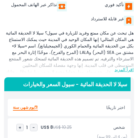
تأكيد فوري
تذاكر عبر الهاتف المحمول
غير قابلة للاسترداد
هل تبحث عن مكان ممتع وفريد للزيارة في سيول؟ سيلا لا الحديقة المائية
هي المكان المثالي! إنها المكان الوحيد في المدينة حيث يمكنك الاستمتاع
بكل من الحديقة المائية والحمام الكوري (الجيمجيلبانغ). اسم «سيلا لا»
مشتق من SEA (البحر) وLALA (المرح والفرح)، موحّدًا إثارة البحر مع
الاسترخاء والترفيه. تم تصميم هذه الحديقة المائية لتمنحك شعور المنتجع
المتوسطي في قلب المدينة. إنها وجهة مفضلة للسكان المحليين
اقرأ المزيد
والمسافرين على حد سواء، مما يجعلها وجهة لا بد من زيارتها خلال رحلتك
إلى كوريا. سيلا لا مثالية لأخذ استراحة من صخب المدينة وقضاء يوم مليء
سيلا لا الحديقة المائية - سيول السعر والخيارات
بالمرح والاسترخاء. يمكنك الاستمتاع بالألعاب المائية المثيرة، ثم الاسترخاء
في الجيمجيلبانغ لتجربة ثقافية كورية حقيقية. إذا كنت ترغب في استخدام
الساونا قبل الحديقة المائية، فستحتاج إلى شراء تذكرة ساونا منفصلة. يوم
في سيلا لا الحديقة المائية أكثر من مجرد متعة؛ إنها فرصة لصنع ذكريات لا
اختر تاريخًا
يوم شهر، سنة
تُنسى مع الأصدقاء أو العائلة. لا تفوت هذه التجربة المثيرة والمريحة.
احصل على تذاكرك الآن واستمتع بوقت رائع في سيلا لا!
شخص
US$ 10.25
US$ 8
+
1
-
(من 4 إلى 99 سنة)
أبرز المعالم