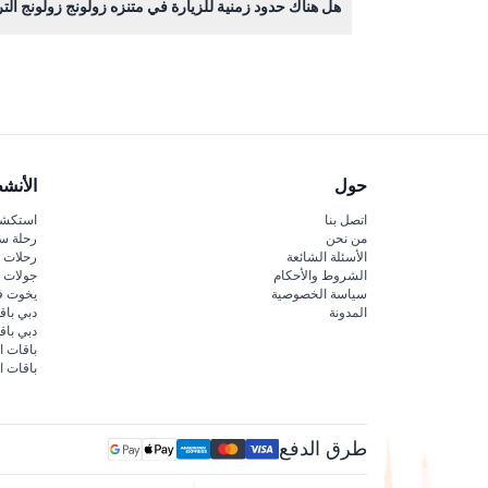
هل هناك حدود زمنية للزيارة في متنزه زولونج زولونج الت
الحيوانات.
نعم، الزيارات في عطلات نهاية الأسبوع والعطلات الرس
حول
الأنش
اتصل بنا
استكشف
من نحن
رحلة س
الأسئلة الشائعة
رحلات ا
الشروط والأحكام
جولات ا
سياسة الخصوصية
يخوت ف
المدونة
دبي باق
دبي با
باقات ا
باقات ا
طرق الدفع