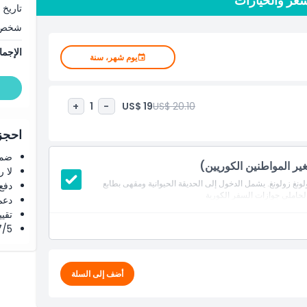
سعر والخيارات
تاريخ 
شخص
الإجما
يوم شهر، سنة
US$ 19
US$ 20.10
+
1
-
احجز 
ضما
ير المواطنين الكوريين)
لا 
نغ زولونغ. يشمل الدخول إلى الحديقة الحيوانية ومقهى بطابع
دفع
 لحاملي جوازات السفر الكورية
دعم
تقييم 4.8 من 5 ⭐ ع
4.7/5 ⭐ التق
أضف إلى السلة