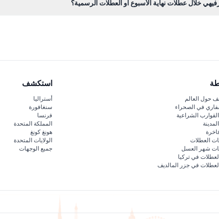
رفيهي خلال عطلات نهاية الأسبوع أو العطلات الرسمية؟
مية محدودة بثلاث ساعات، في حين أن الزيارات أيام الأسبوع غير محدودة الوقت
طة
استكشف
 حول العالم
أستراليا
فاري في الصحراء
سنغافورة
لقوارب الشراعية
فرنسا
لمدينة
المملكة المتحدة
اخرة
هونغ كونغ
ات العطلات
الولايات المتحدة
قات شهر العسل
جميع الوجهات
لعطلات في تركيا
لعطلات في جزر المالديف