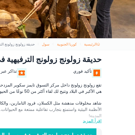
الرئيسية
كوريا الجنوبية
سول
حديقة زولونج زولونج ال
حديقة زولونج زولونج الترفيهية 
تأكيد فوري
تذاكر عبر 
تقع زولونج زولونج داخل مركز التسوق تايمز سكوير المزدحم،
هي الأكبر في البلاد وتتيح لك لقاء أكثر من 50 نوعًا من الحيوانات من أماكن مثل الأمازون وإفريقيا.
شاهد مخلوقات مدهشة مثل الكسلان، قرود التامارين، والك
الأنظمة البيئية واستمتع بتجارب تفاعلية ممتعة مع الحيوانا
المدينة!
اقرأ المزيد