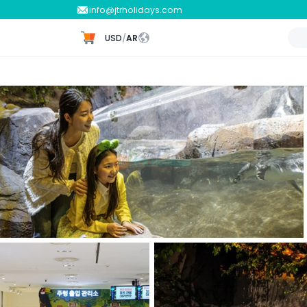
info@jtrholidays.com
USD
/
AR