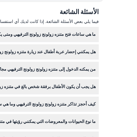
كيفية الاسترداد
الأسئلة الشائعة
سياسة الإلغاء
فيما يلي بعض الأسئلة الشائعة. إذا كانت لديك أي استفسار
ما هي ساعات فتح متنزه زولونج زولونج الترفيهي ومتى 
هل يمكنني إحضار عربة أطفال عند زيارة متنزه زولونج زو
حتى 8:30 مساءً مع آخر دخول في الساعة 7:00 مساءً (قد تختلف الأوقات - يرجى التأكد عند الحجز).
غير مسموح بدخول عربات الأطفال إلى داخل المنتزه، ول
من يمكنه الدخول إلى متنزه زولونج زولونج الترفيهي مجا
هل يجب أن يكون الأطفال برفقة شخص بالغ في متنزه زول
من جواز السفر.
نعم، يجب أن يكون الأطفال أقل من 11 سنة برفقة شخص بالغ يدفع ثمن التذكرة خلال زيارتهم للمنتزه لأسباب السلامة.
كيف أحجز تذاكر متنزه زولونج زولونج الترفيهي وما هي س
يمكنك حجز تذاكرك عبر الإنترنت مباشرة من خلال هذا ال
ما نوع الحيوانات والمعروضات التي يمكنني رؤيتها في متن
ستلتقي بأكثر من 50 نوعاً من حيوانات 