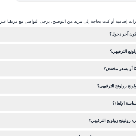
ات إضافية أو كنت بحاجة إلى مزيد من التوضيح، يرجى التواصل مع فريقنا عبر ال
يكون آخر دخول؟
لونج الترفيهي؟
كن هناك منطقة مخصصة لركن العربات عند المدخل لتأمينها أثناء استمتاعكم بال
نًا أو بسعر مخفض؟
يدخل الأطفال دون 18 شهرًا مجانًا عند إ
ونج زولونج الترفيهي؟
ياسة الإلغاء؟
موقع، ويرجى ملاحظة أن جميع التذاكر غير قابلة للاسترداد ولا يمكن إلغاؤها، ل
زه زولونج زولونج الترفيهي؟
الأمازون وأفريقيا، بما في ذلك الكسلان، وقرد التامارين، وكابيبارا، بالإضافة إلى عرض ف