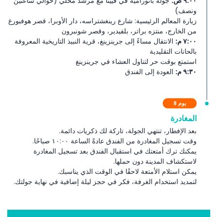
٩:٠٠ ص:
جولة بانورامية في فيينا مع مرشد محلي (حوالي ساعتين
ونصف)
زيارة المعالم الرئيسية: شارع رينغشتراسه، دار الأوبرا، قصر هوفبورغ
من الخارج، منتزه براتر، بلفيدير، وقصر شونبرون
٧:٠٠ م:
الانتقال مساءً إلى جرينزينغ، قرية النبيذ التاريخية المعروفة
بالحانات التقليدية
استمتع بوقت حر لتناول العشاء في جرينزينغ
٩:٣٠ م:
العودة إلى الفندق
يوم 8
المغادرة
بعد الإفطار، تنتهي الجولة، تاركة لك ذكريات دائمة.
وقت تسجيل المغادرة من الفندق عادةً الساعة ١٠:٠٠ صباحًا.
يمكنك ترك أمتعتك في استقبال الفندق بعد تسجيل المغادرة
لاستكشاف المدينة دون حملها.
يمكن استلام الأمتعة لاحقًا في الوقت الذي يناسبك.
لتمديد استخدام الغرفة، فكر في حجز ليلة إضافية في نهاية جولتك.