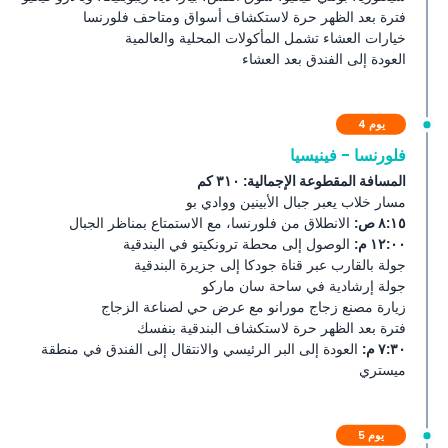
فترة بعد الظهر حرة لاستكشاف أسواق ومتاحف فلورنسا
خيارات العشاء تشمل المأكولات المحلية والعالمية
العودة إلى الفندق بعد العشاء
يوم 4
فلورنسا - فينيسيا
المسافة المقطوعة الإجمالية: ٣١٠ كم
مسار خلاب يعبر جبال الأبينين ووادي بو
٨:١٥ ص:
الانطلاق من فلورنسا، مع الاستمتاع بمناظر الجبال
١٢:٠٠ م:
الوصول إلى محطة ترونكيتو في البندقية
جولة بالقارب عبر قناة جودكا إلى جزيرة البندقية
جولة إرشادية في ساحة سان ماركو
زيارة مصنع زجاج مورانو مع عرض حي لصناعة الزجاج
فترة بعد الظهر حرة لاستكشاف البندقية بنفسك
٧:٣٠ م:
العودة إلى البر الرئيسي والانتقال إلى الفندق في منطقة
ميستري
يوم 5