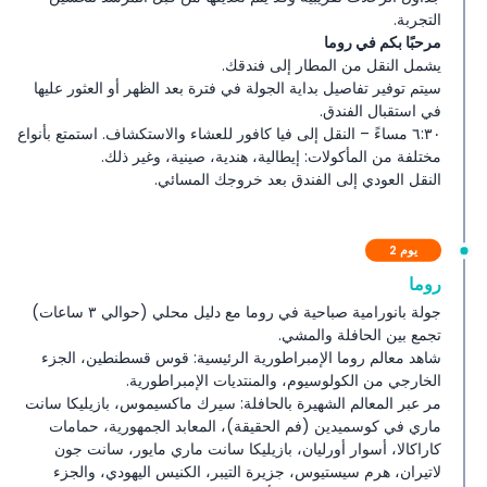
سياسة الدفع
التجربة.
مرحبًا بكم في روما
يشمل النقل من المطار إلى فندقك.
سيتم توفير تفاصيل بداية الجولة في فترة بعد الظهر أو العثور عليها
في استقبال الفندق.
٦:٣٠ مساءً – النقل إلى فيا كافور للعشاء والاستكشاف. استمتع بأنواع
مختلفة من المأكولات: إيطالية، هندية، صينية، وغير ذلك.
النقل العودي إلى الفندق بعد خروجك المسائي.
يوم 2
روما
جولة بانورامية صباحية في روما مع دليل محلي (حوالي ٣ ساعات)
تجمع بين الحافلة والمشي.
شاهد معالم روما الإمبراطورية الرئيسية: قوس قسطنطين، الجزء
الخارجي من الكولوسيوم، والمنتديات الإمبراطورية.
مر عبر المعالم الشهيرة بالحافلة: سيرك ماكسيموس، بازيليكا سانت
ماري في كوسميدين (فم الحقيقة)، المعابد الجمهورية، حمامات
كاراكالا، أسوار أورليان، بازيليكا سانت ماري مايور، سانت جون
لاتيران، هرم سيستيوس، جزيرة التيبر، الكنيس اليهودي، والجزء