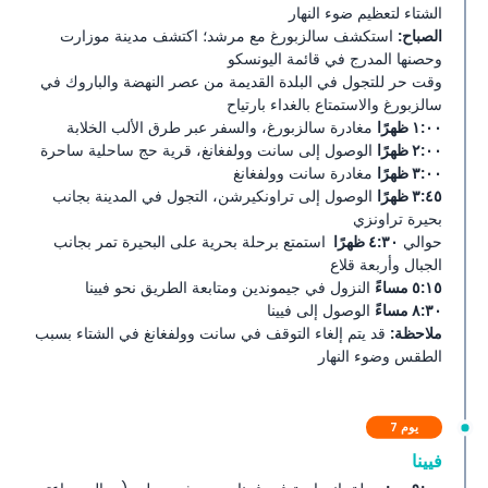
الشتاء لتعظيم ضوء النهار
الصباح:
استكشف سالزبورغ مع مرشد؛ اكتشف مدينة موزارت
وحصنها المدرج في قائمة اليونسكو
وقت حر للتجول في البلدة القديمة من عصر النهضة والباروك في
سالزبورغ والاستمتاع بالغداء بارتياح
١:٠٠ ظهرًا
مغادرة سالزبورغ، والسفر عبر طرق الألب الخلابة
٢:٠٠ ظهرًا
الوصول إلى سانت وولفغانغ، قرية حج ساحلية ساحرة
٣:٠٠ ظهرًا
مغادرة سانت وولفغانغ
٣:٤٥ ظهرًا
الوصول إلى تراونكيرشن، التجول في المدينة بجانب
بحيرة تراونزي
حوالي
٤:٣٠ ظهرًا
استمتع برحلة بحرية على البحيرة تمر بجانب
الجبال وأربعة قلاع
٥:١٥ مساءً
النزول في جيموندين ومتابعة الطريق نحو فيينا
٨:٣٠ مساءً
الوصول إلى فيينا
ملاحظة:
قد يتم إلغاء التوقف في سانت وولفغانغ في الشتاء بسبب
الطقس وضوء النهار
يوم 7
فيينا