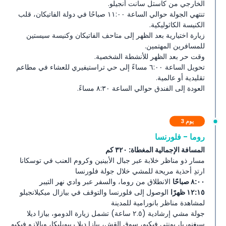
الخارجي من كاستل سانت أنجيلو.
تنتهي الجولة حوالي الساعة ١١:٠٠ صباحًا في دولة الفاتيكان، قلب
الكنيسة الكاثوليكية.
زيارة اختيارية بعد الظهر إلى متاحف الفاتيكان وكنيسة سيستين
للمسافرين المهتمين.
وقت حر بعد الظهر للأنشطة الشخصية.
تحويل الساعة ٦:٠٠ مساءً إلى حي تراستيفيري للعشاء في مطاعم
تقليدية أو عالمية.
العودة إلى الفندق حوالي الساعة ٨:٣٠ مساءً.
يوم 3
روما - فلورنسا
المسافة الإجمالية المغطاة: ٣٢٠ كم
مسار ذو مناظر خلابة عبر جبال الأبينين وكروم العنب في توسكانا
ارتدِ أحذية مريحة للمشي خلال جولة فلورنسا
٨:٠٠ صباحًا
الانطلاق من روما، والسفر عبر وادي نهر التيبر
١٢:١٥ ظهرًا
الوصول إلى فلورنسا والتوقف في بيازال ميكيلانجيلو
لمشاهدة مناظر بانورامية للمدينة
جولة مشي إرشادية (٢.٥ ساعة) تشمل زيارة الدومو، بيازا ديلا
سيغنوريا، بونتي فيكيو، سوق القش، بيازا ديلا ريبوبليكا، وبالازو فيكيو