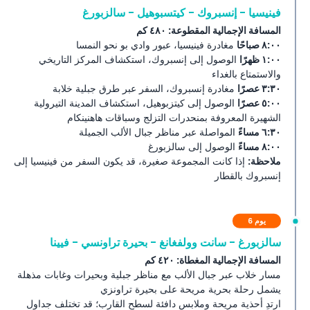
فينيسيا - إنسبروك - كيتسبوهيل - سالزبورغ
المسافة الإجمالية المقطوعة: ٤٨٠ كم
٨:٠٠ صباحًا
مغادرة فينيسيا، عبور وادي بو نحو النمسا
١:٠٠ ظهرًا
الوصول إلى إنسبروك، استكشاف المركز التاريخي
والاستمتاع بالغداء
٣:٣٠ عصرًا
مغادرة إنسبروك، السفر عبر طرق جبلية خلابة
٥:٠٠ عصرًا
الوصول إلى كيتزبوهيل، استكشاف المدينة التيرولية
الشهيرة المعروفة بمنحدرات التزلج وسباقات هاهنينكام
٦:٣٠ مساءً
المواصلة عبر مناظر جبال الألب الجميلة
٨:٠٠ مساءً
الوصول إلى سالزبورغ
ملاحظة:
إذا كانت المجموعة صغيرة، قد يكون السفر من فينيسيا إلى
إنسبروك بالقطار
يوم 6
سالزبورغ - سانت وولفغانغ - بحيرة تراونسي - فيينا
المسافة الإجمالية المغطاة: ٤٢٠ كم
مسار خلاب عبر جبال الألب مع مناظر جبلية وبحيرات وغابات مذهلة
يشمل رحلة بحرية مريحة على بحيرة تراونزي
ارتدِ أحذية مريحة وملابس دافئة لسطح القارب؛ قد تختلف جداول