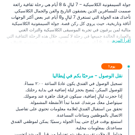
جولة السيمفونية الكلاسيكية – 7 ليالٍ & 8 أيام هي رحلة ثقافية رائعة
صممت للمسافرين الذين يعشقون التاريخ والفن والجمال الكلاسيكي.
تأخذك هذه الجولة التي تستغرق 7 ليالٍ و8 أيام عبر بعض أكثر الوجهات
أناقة وتاريخية، حيث يروي كل ركن قصة. جولة السيمفونية الكلاسيكية
مثالية لمن يرغبون في تجربة الموسيقى الكلاسيكية والتراث الغني
والعمارة الخالدة جميعها في رحلة لا تُنسى. خلال هذه الرحلة الثقافية التي
اقرأ المزيد
تستغرق 7 ليالٍ و8 أيام، ستستكشف المعالم الشهيرة، وتستمتع بالتقاليد
المحلية، وتتجول في شوارع تمتلئ بسحر العالم القديم. كل يوم من جولة
السيمفونية الكلاسيكية مخطط ليمنحك ارتباطًا عميقًا بالثقافة والتاريخ
والفن. مع الراحة والأناقة والإرشاد الخبير، تقدم جولة السيمفونية
يوم 1
الكلاسيكية – 7 ليالٍ & 8 أيام الثقافية كل ما تحتاجه لتجربة سفر لا تُنسى.
تُعد هذه الجولة الثقافية فرصتك للاستمتاع بالأناقة الكلاسيكية أثناء اكتشاف
نقل الوصول - مرحبًا بكم في إيطاليا
أماكن جديدة، وصنع ذكريات دائمة، والتمتع حقًا بسحر جولة ثقافية مخططة
تسجيل الوصول في الفندق يكون عادةً الساعة ٢:٠٠ مساءً.
جيدًا تستغرق 7 ليالٍ و8 أيام.
للوصول المبكر، يُنصح بحجز ليلة إضافية في بداية رحلتك.
إذا حجزت ليالٍ إضافية، سيكون غرفتك جاهزة عند وصولك.
سيتواصل معك مرشدك عندما تبدأ الأنشطة المشمولة.
المتضمنات
تحقق من استقبال الفندق لعلامة معلومات تحتوي على تفاصيل
الاتصال بالموظفين وساعات المساعدة.
الشروط والأحكام
استمتع بوقت فراغ حتى يبدأ الجولة رسميًا؛ يمكن لموظفي الفندق
مساعدتك بمعلومات محلية.
جداول الرحلات تقريبية وقد يتم تعديلها من قبل المرشد لتحسين