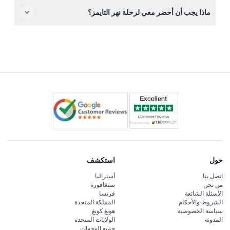
تتوفر أدلة الصوت عبر سماعات الرأس بعدة لغات تشمل
ماذا يجب أن أحضر معي لرحلة نهر التايمز؟
الإنجليزية، الهولندية، الفرنسية، الألمانية، الهندية، الإيطالية،
البرتغالية، والإسبانية.
أحضر كاميرا لالتقاط الصور، سترة خفيفة في الطقس البارد،
وأي مستلزمات ضرورية مثل النظارات الشمسية أو قبعة؛
التذاكر تُحجز عبر الإنترنت على هذا الموقع، فاحرص على وجود
تأكيد الحجز معك.
حول
استكشف
اتصل بنا
أستراليا
من نحن
سنغافورة
الأسئلة الشائعة
فرنسا
الشروط والأحكام
المملكة المتحدة
سياسة الخصوصية
هونغ كونغ
المدونة
الولايات المتحدة
جميع الوجهات