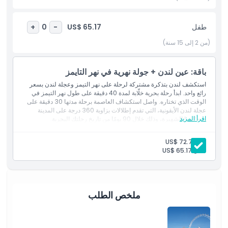
أبرز المعالم
طفل
US$ 65.17
+
0
-
المتضمنات
(من 2 إلى 15 سنة)
سياسة الأطفال والبالغين
باقة: عين لندن + جولة نهرية في نهر التايمز
استكشف لندن بتذكرة مشتركة لرحلة على نهر التيمز وعجلة لندن بسعر
رائع واحد. ابدأ رحلة بحرية خلّابة لمدة 40 دقيقة على طول نهر التيمز في
ما يجب معرفته
الوقت الذي تختاره. واصل استكشاف العاصمة برحلة مدتها 30 دقيقة على
عجلة لندن الأيقونية، التي تقدم إطلالات بزاوية 360 درجة على المدينة
اقرأ المزيد
ومعالمها الشهيرة، وذلك خلال 90 يومًا من تاريخ رحلتك البحرية.
الموقع
بالغ:
US$ 72.72
طفل:
US$ 65.17
سياسة الإلغاء
ملخص الطلب