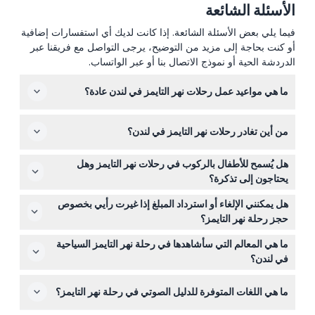
الأسئلة الشائعة
فيما يلي بعض الأسئلة الشائعة. إذا كانت لديك أي استفسارات إضافية
أو كنت بحاجة إلى مزيد من التوضيح، يرجى التواصل مع فريقنا عبر
الدردشة الحية أو نموذج الاتصال بنا أو عبر الواتساب.
ما هي مواعيد عمل رحلات نهر التايمز في لندن عادة؟
تعمل الرحلات عادة يومياً من حوالي الساعة 10:00 صباحاً حتى
من أين تغادر رحلات نهر التايمز في لندن؟
11:00 مساءً، لكن الوقت الدقيق يعتمد على المشغل والموسم،
لذا يمكنك التحقق من التوفر أثناء الحجز الإلكتروني هنا.
تغادر معظم الرحلات من الأرصفة المركزية مثل ويستمينستر،
هل يُسمح للأطفال بالركوب في رحلات نهر التايمز وهل
إيمبانكمنت، فيستيفال، بانكسايد، وغرينيتش، مع بعض الرحلات
يحتاجون إلى تذكرة؟
السياحية الشهيرة التي تغادر من رصيف لندن آي.
يمكن للأطفال دون سن السنتين السفر مجاناً، لكن يجب أن
هل يمكنني الإلغاء أو استرداد المبلغ إذا غيرت رأيي بخصوص
يكون جميع الأطفال تحت 16 سنة برفقة بالغ يدفع ثمن التذكرة
حجز رحلة نهر التايمز؟
عمره 18 سنة أو أكثر.
التذاكر غير قابلة للاسترداد ولا يمكن إلغاؤها؛ يجب استخدامها في
ما هي المعالم التي سأشاهدها في رحلة نهر التايمز السياحية
التاريخ المحجوز، لذا يرجى التخطيط جيداً قبل الحجز.
في لندن؟
ستمر بالأماكن الشهيرة مثل بيج بن، كاتدرائية القديس بولس،
ما هي اللغات المتوفرة للدليل الصوتي في رحلة نهر التايمز؟
تيت مودرن، برج لندن، وشكسبيرز غلوب، وغالباً ما يصاحب
الرحلة تعليق مباشر لإثراء تجربتك.