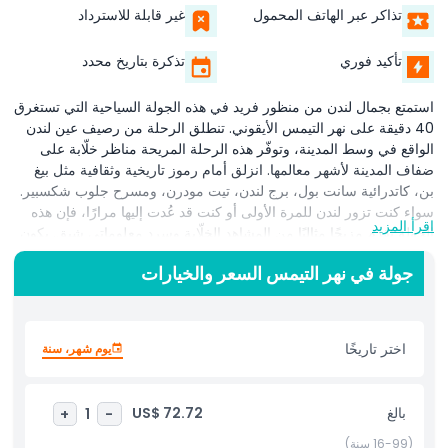
تذاكر عبر الهاتف المحمول
غير قابلة للاسترداد
تأكيد فوري
تذكرة بتاريخ محدد
استمتع بجمال لندن من منظور فريد في هذه الجولة السياحية التي تستغرق
40 دقيقة على نهر التيمس الأيقوني. تنطلق الرحلة من رصيف عين لندن
الواقع في وسط المدينة، وتوفّر هذه الرحلة المريحة مناظر خلّابة على
ضفاف المدينة لأشهر معالمها. انزلق أمام رموز تاريخية وثقافية مثل بيغ
بن، كاتدرائية سانت بول، برج لندن، تيت مودرن، ومسرح جلوب شكسبير.
سواء كنت تزور لندن للمرة الأولى أو كنت قد عُدت إليها مرارًا، فإن هذه
اقرأ المزيد
الجولة تقدم مزيجًا مثاليًا من المشاهد الخلّابة وسردٍ معلوماتي شيق. يكون
على متن القارب مرشدون محترفون وذوُّو معرفة يبثون التاريخ الغني
جولة في نهر التيمس السعر والخيارات
للمدينة إلى الحياة من خلال سردٍ جذاب ومفيد. مع إطلالات بانورامية من
السطح المكشوف أو خيارات الجلوس الداخلية، تُعد هذه الجولة مثالية
للعائلات والأزواج والمسافرين بمفردهم الراغبين في استكشاف لندن
بوتيرة مريحة. التقط صورًا لا تُنسى، وتعرّف على تاريخ لندن العريق،
اختر تاريخًا
يوم شهر، سنة
واستمتع بهروب هادئ من صخب الشوارع. سواء كنت تخطط ليوم من
الجولات السياحية أو تبحث فقط عن استراحة هادئة، فإن هذه الجولة على
نهر التيمس تقدّم طريقة مميزة ومثرية لتجربة قلب لندن.
بالغ
US$ 72.72
+
1
-
(16-99 سنة)