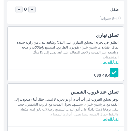
أبرز المعالم
طفل
+
0
-
(8-17 سنوات)
المتضمنات
تسلق نهاري
سياسة الأطفال والبالغين
انطلق في تجربة التسلق النهاري على الـO2 وشاهد لندن من زاوية جديدة
تمامًا. بقيادة مرشدين خبراء يقودون الطريق، استمتع بإطلالات واضحة
وواسعة عبر المدينة ولاحظ المعالم على بُعد يصل إلى 15 ميلًا.
المتضمنات
الاستثناءات
اقرأ المزيد
مرشد محترف
جميع معدات السلامة اللازمة
تجربة الصعود على الـO2
غير مناسب لـ
بالغ:
US$ 48.42
خزائن للأمتعة الشخصية
تسلق عند غروب الشمس
ما يجب معرفته
يوفر تسلق الغروب في أب آت ذا أو تو تجربة لا تُنسى حقًا. أثناء صعودك إلى
القمة مع مرشدين خبراء، ستشهد تحول المدينة مع غروب الشمس، حيث
الموقع
يلقي توهجًا ذهبيًا دافئًا على أفق لندن. استمتع بإطلالات بانورامية مذهلة
والتقط جمال المدينة بينما تضيء أنوارها للمساء.
اقرأ المزيد
المتضمنات
مرشد محترف
كيفية الوصول إلى هناك
جميع معدات السلامة اللازمة