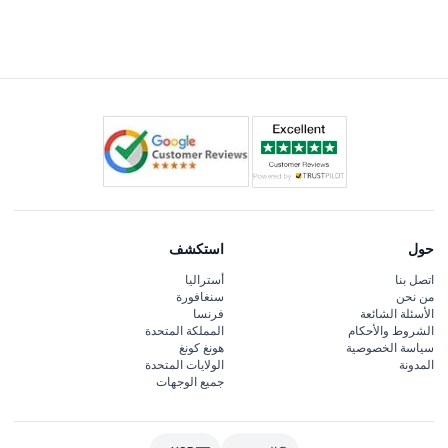
أو وقت الشفق، كل منها يقدم مناظر فريدة لأفق لندن. تتوقف
التوافرية على التاريخ والوقت الذي تختاره أثناء الحجز (يخضع
للتغيير — يرجى التأكد عند الحجز).
حول
استكشف
اتصل بنا
أستراليا
من نحن
سنغافورة
الأسئلة الشائعة
فرنسا
الشروط والأحكام
المملكة المتحدة
سياسة الخصوصية
هونغ كونغ
المدونة
الولايات المتحدة
جميع الوجهات