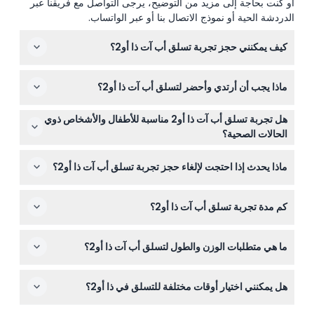
أو كنت بحاجة إلى مزيد من التوضيح، يرجى التواصل مع فريقنا عبر
الدردشة الحية أو نموذج الاتصال بنا أو عبر الواتساب.
كيف يمكنني حجز تجربة تسلق أب آت ذا أو2؟
يمكنك بسهولة حجز تسلق أب آت ذا أو2 عبر الإنترنت هنا على
ماذا يجب أن أرتدي وأحضر لتسلق أب آت ذا أو2؟
هذا الموقع. فقط اختر التاريخ والوقت وخيار التسلق المفضل
لديك أثناء عملية الحجز.
ارتدِ بنطال جينز مريح أو بنطال أو شورت مع جوارب، وارتدِ
هل تجربة تسلق أب آت ذا أو2 مناسبة للأطفال والأشخاص ذوي
ملابس تناسب الطقس مع قفازات وقبعات في الشتاء. تأكد من
الحالات الصحية؟
استعدادك لتسلق خارجي يستمر حوالي 90 دقيقة.
التسلق مناسب للمشاركين الذين يبلغون من العمر ٨ سنوات أو
ماذا يحدث إذا احتجت لإلغاء حجز تجربة تسلق أب آت ذا أو2؟
أكثر، ولكن يجب أن يرافق الأطفال من ٨ إلى ١٧ سنة أحد
البالغين. لا يُنصح به للأشخاص الذين يعانون من ارتفاع ضغط
تذاكر تسلق أب آت ذا أو2 غير قابلة للاسترداد ولا يمكن إلغاؤها،
الدم، الصرع، أمراض القلب، النساء الحوامل أو الأشخاص ذوي
كم مدة تجربة تسلق أب آت ذا أو2؟
لذا تأكد من ثبات خططك قبل الحجز.
الإعاقة.
تستمر مغامرة التسلق الكاملة حول ذا أو2 حوالي ٩٠ دقيقة من
ما هي متطلبات الوزن والطول لتسلق أب آت ذا أو2؟
البداية حتى النهاية، بما في ذلك التسلق الموجه والمشاهد.
يجب أن يكون المشاركون بطول لا يقل عن ١٢٠ سم ووزن لا
هل يمكنني اختيار أوقات مختلفة للتسلق في ذا أو2؟
يزيد عن ١٣٠ كغ (٢٨٦ رطلاً) للمشاركة في التسلق.
نعم، يمكنك الاختيار بين خيارات التسلق النهارية، وقت الغروب،