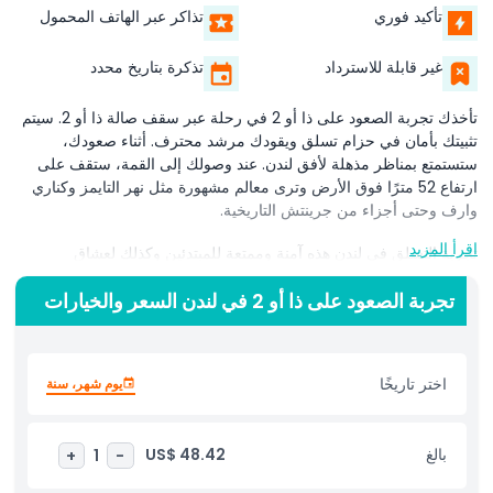
تأكيد فوري
تذاكر عبر الهاتف المحمول
غير قابلة للاسترداد
تذكرة بتاريخ محدد
تأخذك تجربة الصعود على ذا أو 2 في رحلة عبر سقف صالة ذا أو 2. سيتم
تثبيتك بأمان في حزام تسلق ويقودك مرشد محترف. أثناء صعودك،
ستستمتع بمناظر مذهلة لأفق لندن. عند وصولك إلى القمة، ستقف على
ارتفاع 52 مترًا فوق الأرض وترى معالم مشهورة مثل نهر التايمز وكناري
وارف وحتى أجزاء من جرينتش التاريخية.
اقرأ المزيد
تجربة التسلق في لندن هذه آمنة وممتعة للمبتدئين وكذلك لعشاق
المغامرة. لا تحتاج إلى مهارات خاصة أو خبرة في التسلق للانضمام. سيقدم
تجربة الصعود على ذا أو 2 في لندن السعر والخيارات
الفريق المدرب إحاطة كاملة وجميع المعدات التي تحتاجها قبل بدء التسلق.
اختر تاريخًا
تجربة الصعود على ذا أو 2 في لندن خيار رائع للعائلات والأصدقاء أو حتى
يوم شهر، سنة
للمسافرين بمفردهم. كما أنها طريقة فريدة للاحتفال بالمناسبات الخاصة
مثل أعياد الميلاد أو الذكريات السنوية. سواء اخترت تسلقًا نهاريًا أو تسلقًا
عند الغروب أو تسلقًا عند الشفق، فكل لحظة على القمة ستكون لا تُنسى.
بالغ
US$ 48.42
+
1
-