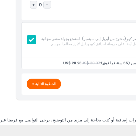
+
0
-
صر كيو (مفتوح من أبريل إلى سبتمبر). استمتع بجولة مشي مجانية
صل أيضاً على خريطة لحدائق كيو ودليل لأبرز معالم الموسم
ما فوق):
US$ 30.97
US$ 28.28
الخطوة التالية
ات إضافية أو كنت بحاجة إلى مزيد من التوضيح، يرجى التواصل مع فريقنا عبر ال