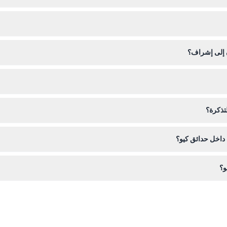
تكون حدائق كيو مفتوحة عادة يوميًا من الساعة 10:00 صبا
بل زيارتك (قد تتغير — يرجى التأكيد عند الحجز).
هذا الموقع. يوصى بالحجز مسبقًا لضمان الحصول على التاريخ المفضل والتحقق م
ن إلى إشراف؟
س، وإحضار ماء وكاميرا. يُسمح بنزهات على المناطق العشبية، ولكن لا يُسمح با
لتذكرة؟
ا بعد الشراء، لذا يرجى التخطيط وفقًا لذلك.
 داخل حدائق كيو؟
الهوائية، والزلاجات، والمعدات المماثلة غير مسموح بها داخل الحدائق.
و؟
يمكنك استكشاف مجموعات ضخمة تضم أكثر من 50,000 نبات، والتنزه بين البيوت الزجاجية الشهيرة، والمشي 