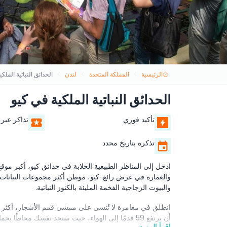
الرئيسية
المملكة المتحدة
لندن
الحدائق النباتية الملك
الحدائق النباتية الملكية في كيو
تأكيد فوري
تذاكر عبر 
تذكرة بتاريخ محدد
ادخل إلى المناظر الطبيعية الخلابة في حدائق كيو، أكبر موقع
والعمارة في عرض رائع. كيو، موطن أكثر مجموعات النباتات الح
والبيوت الزجاجية الفخمة المليئة بالكنوز النباتية.
انطلق في مغامرة لا تُنسى على ممشى قمم الأشجار، أكثر تج
أن يرتفع 59 قدمًا إلى الهواء، حيث ستجد نفسك محاطًا بجمال الأشجار الشاهقة وإطلالات تخطف الأنفاس.
اقرأ المزيد