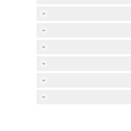
حًا حتى 7:00 مساءً، مع آخر دخول في الساعة 6:00 مساءً. يمكن أن تتغير الساعات حسب الموسم أو الفعاليات الخاصة، لذا تأكد
ن التوافر.
لشواء أو بأثاث النزهات.
على الممشى فوق الأشجار، وزيارة مواقع تاريخية مثل قصر كيو ليوم كامل