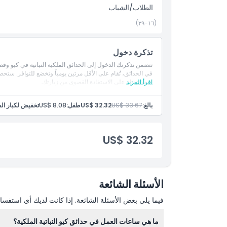
الاستثناءات
الطلاب/الشباب
(١٦-٢٩)
ساعات العمل
تذكرة دخول
ما يجب معرفته
تتضمن تذكرتك الدخول إلى الحدائق الملكية النباتية في كيو وق
في الحدائق، تُقام على الأقل مرتين يومياً وتخضع للتوافر. ستح
اقرأ المزيد
لمساعدتك على الاستفادة القصوى من زيارتك.
الموقع
بالغ:
US$ 33.67
US$ 32.32
طفل:
US$ 8.08
تخفيض لكبار السن (65 سنة ف
كيفية الوصول إلى هناك
US$ 32.32
كيفية الاسترداد
سياسة الإلغاء
الأسئلة الشائعة
فيما يلي بعض الأسئلة الشائعة. إذا كانت لديك أي استفسار
ما هي ساعات العمل في حدائق كيو النباتية الملكية؟