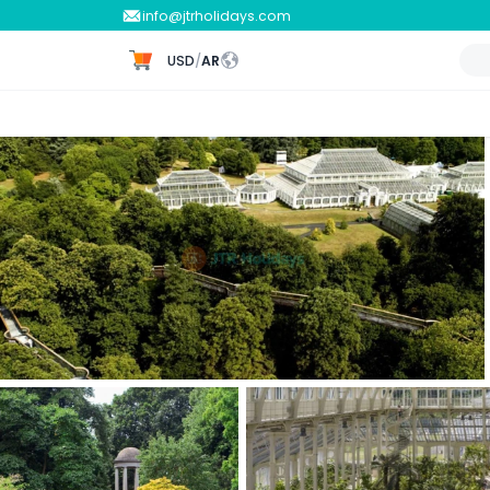
info@jtrholidays.com
USD
/
AR