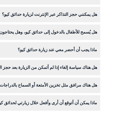
هل يمكنني حجز التذاكر عبر الإنترنت لزيارة حدائق كيو؟
من مراجعة الموقع الرسمي للحصول على أحدث الأوقات ق
نعم، يمكنك حجز تذاكرك بسهولة عبر الإنترنت هنا على 
هل يُسمح للأطفال بالدخول إلى حدائق كيو، وهل يحتاجو
يدخل الأطفال الذين تتراوح أعمارهم بين 0-3 سنوات مجانًا، ويجب أن يكون الأطفال الذين يبلغون 16 عامًا أو أقل برفقة شخص بالغ في جميع الأوقات لضمان السلامة والاستمتاع.
ماذا يجب أن أحضر معي عند زيارة حدائق كيو؟
يُنصح بارتداء أحذية مريحة للمشي، وملابس مناسبة للطق
هل هناك سياسة إلغاء إذا لم أتمكن من الزيارة بعد حجز ا
التذاكر لحدائق كيو غير قابلة للاسترداد ولا يمكن إلغاؤه
هل هناك مرافق مثل تخزين الأمتعة أو السماح بالدراجات
لا يوجد تخزين للأمتعة في حدائق كيو، كما أن الدراجات 
ماذا يمكن أن أتوقع أن أرى وأفعل خلال زيارتي لحدائق كي
من الاكتشاف النباتي.