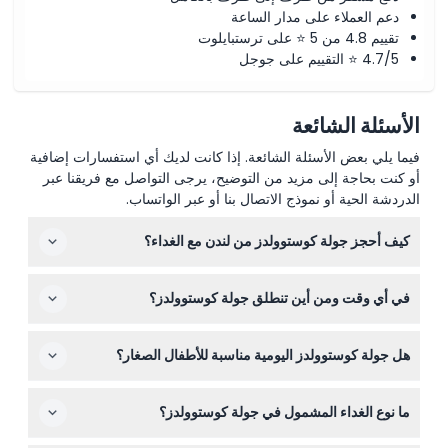
دعم العملاء على مدار الساعة
تقييم 4.8 من 5 ⭐ على ترستبايلوت
4.7/5 ⭐ التقييم على جوجل
الأسئلة الشائعة
فيما يلي بعض الأسئلة الشائعة. إذا كانت لديك أي استفسارات إضافية
أو كنت بحاجة إلى مزيد من التوضيح، يرجى التواصل مع فريقنا عبر
الدردشة الحية أو نموذج الاتصال بنا أو عبر الواتساب.
كيف أحجز جولة كوستوولدز من لندن مع الغداء؟
يمكنك حجز مكانك بسهولة عبر الإنترنت هنا على هذا الموقع
في أي وقت ومن أين تنطلق جولة كوستوولدز؟
باختيار التاريخ المفضل لك وإتمام الدفع. يتم عرض التوافر خلال
عملية الحجز.
تغادر الجولة في الساعة 8:30 صباحًا من محطة فيكتوريا
هل جولة كوستوولدز اليومية مناسبة للأطفال الصغار؟
للحافلات في لندن أيام الثلاثاء والخميس والسبت، وتعود حوالي
الساعة 6:30 مساءً (قد يتغير الوقت — يرجى التأكيد عند
يمكن للأطفال دون سن 3 سنوات الانضمام مجانًا، على الرغم
الحجز).
ما نوع الغداء المشمول في جولة كوستوولدز؟
من أنه لا يتم حجز مقاعد لهم. الجولة مناسبة للعائلة لكنها تتضمن
يومًا كاملاً لمدة 10 ساعات مع المشي في القرى.