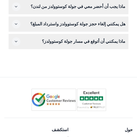
ستستمتع بغداء تقليدي بريطاني من طبقين في حانة ريفية دافئة
ماذا يجب أن أحضر معي في جولة كوستوولدز من لندن؟
على طول الجولة، وهو مشمول في سعر التذكرة.
احضر حذاء مريح للمشي لاستكشاف شوارع القرى، وملابس
هل يمكنني إلغاء حجز جولة كوستوولدز واسترداد المبلغ؟
مناسبة للطقس، وكاميرا لالتقاط المناظر الخلابة.
نعم، يمكن استرداد المبلغ كاملاً إذا تم الإلغاء قبل 48 ساعة على
ماذا يمكنني أن أتوقع في مسار جولة كوستوولدز؟
الأقل من تاريخ الجولة. قد تترتب رسوم أو يكون الإلغاء غير قابل
للاسترداد بعد ذلك، لذا يرجى مراجعة الشروط عند الحجز.
ستزور بورفورد، ستو-أون-ذا-وولد، وبورتون-أون-ذا-ووتر،
وتستكشف القرى الساحرة، والأسواق، ومتاجر التحف، ونسخة
قرية الطراز النموذجية الشهيرة.
حول
استكشف