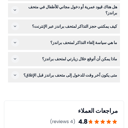
حتى 5:00 مساءً (قد تتغير، يرجى التأكد عند الحجز).
العربات مرحب بها في المتحف، لكن لا يوجد غرفة لتخزين
هل هناك قيود عمرية أو دخول مجاني للأطفال في متحف
الأمتعة، لذلك من الأفضل تجنب إحضار أشياء كبيرة مثل
براندز؟
الحقائب.
يمكن للأطفال أقل من 7 سنوات دخول متحف براندز مجانًا بدون
كيف يمكنني حجز التذاكر لمتحف براندز عبر الإنترنت؟
تذكرة.
يمكنك حجز تذاكرك بسهولة عبر الإنترنت من خلال هذا الموقع
ما هي سياسة إلغاء التذاكر لمتحف براندز؟
عن طريق اختيار التاريخ والوقت المفضلين وإكمال عملية الحجز
هنا.
تذاكر متحف براندز غير قابلة للاسترداد ولا يمكن إلغاؤها تحت أي
ماذا يمكن أن أتوقع خلال زيارتي لمتحف براندز؟
ظرف من الظروف.
توقع رحلة مليئة بالحنين عبر 200 سنة من ثقافة المستهلك،
متى يكون آخر وقت للدخول إلى متحف براندز قبل الإغلاق؟
تستكشف التعبئة والتغليف القديمة والمنتجات الأيقونية وتطور
البراندات. لاحظ أنه قد يكون هناك انتظار قصير قبل الدخول
آخر وقت للدخول إلى متحف براندز هو قبل 45 دقيقة من وقت
للحفاظ على التباعد الاجتماعي.
الإغلاق (قد يتغير، يرجى التأكد عند الحجز).
مراجعات العملاء
4.8
(4 reviews)