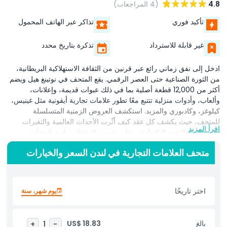
4.8
(4 المراجعات)
تأكيد فوري
تذاكر عبر الهاتف المحمول
غير قابلة للاسترداد
تذكرة بتاريخ محدد
ادخل إلى نفق زماني رائع عبر قرنين من الثقافة الاستهلاكية البريطانية،
من الثورة الصناعية حتى العصر الرقمي. يقع المتحف في نوتينغ هيل ويضم
أكثر من 12,000 قطعة أصلية بما في ذلك عبوات قديمة، وإعلانات،
وألعاب، وأدوات منزلية تتتبع معًا تطور علامات تجارية أيقونية مثل غينيس،
كيلوغز، وكادبوري والمزيد. استكشف العروض الزمنية المتسلسلة
للمتحف، حيث يكشف كل عقد كيف أثّرت الأحداث العالمية والتغيرات
اقرأ المزيد
الاجتماعية والتقدم التكنولوجي على تصميم المنتجات واستراتيجيات
التسويق. تجذب تجربة «نفق الزمن» العائلات ومحبي العلامات التجارية
متحف العلامات التجارية في لندن السعر والخيارات
وعشاق التصميم على حد سواء، مع مسارات تفاعلية، وحزم أنشطة
للأطفال، وذكريات تحنينية ممتعة للزوار البالغين. استمتع أيضًا بمعالم
إضافية مثل قاعة مشاهير العلامات التجارية، والمعارض المؤقتة المتغيرة
(مثل «تاريخ العلامات» و«إعادة تجديد الزجاج»)، ومتجر هدايا، ومقهى مع
اختر تاريخًا
يوم شهر، سنة
تراس حديقة هادئ. مع سهولة الوصول عبر وسائل النقل العام (دقيقتان
من محطة لادبروك غروف) ومرافق صديقة للعائلات، يُعد من بين أفضل
المتاحف في لندن لاستكشاف تاريخ المستهلك من منظور التصميم. مثالي
بالغ
US$ 18.83
+
1
-