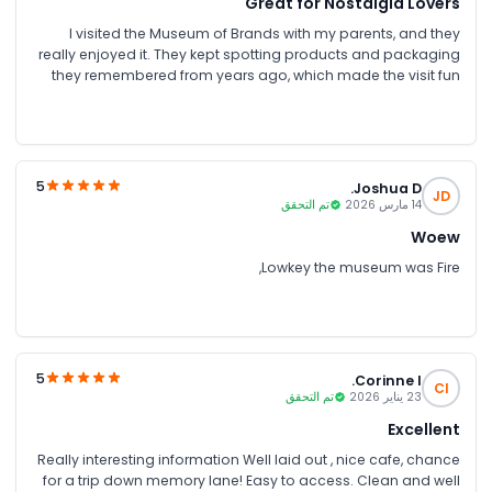
Great for Nostalgia Lovers
I visited the Museum of Brands with my parents, and they
really enjoyed it. They kept spotting products and packaging
they remembered from years ago, which made the visit fun
for them. As a younger person, I found some sections a bit
slow, but it was still interesting to see how everyday brands
and advertising have changed over time
5
Joshua D.
JD
14 مارس 2026
تم التحقق
Woew
Lowkey the museum was Fire,
5
Corinne I.
CI
23 يناير 2026
تم التحقق
Excellent
Really interesting information Well laid out , nice cafe, chance
for a trip down memory lane! Easy to access. Clean and well