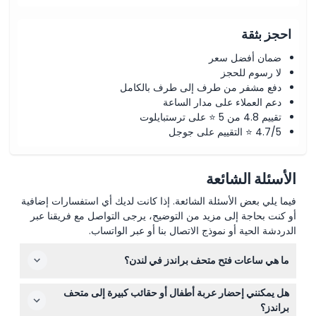
احجز بثقة
ضمان أفضل سعر
لا رسوم للحجز
دفع مشفر من طرف إلى طرف بالكامل
دعم العملاء على مدار الساعة
تقييم 4.8 من 5 ⭐ على ترستبايلوت
4.7/5 ⭐ التقييم على جوجل
الأسئلة الشائعة
فيما يلي بعض الأسئلة الشائعة. إذا كانت لديك أي استفسارات إضافية
أو كنت بحاجة إلى مزيد من التوضيح، يرجى التواصل مع فريقنا عبر
الدردشة الحية أو نموذج الاتصال بنا أو عبر الواتساب.
ما هي ساعات فتح متحف براندز في لندن؟
متحف براندز مفتوح من الاثنين إلى السبت من الساعة 10:00
هل يمكنني إحضار عربة أطفال أو حقائب كبيرة إلى متحف
صباحًا حتى 5:00 مساءً، وفي يوم الأحد من الساعة 11:00 صباحًا
براندز؟