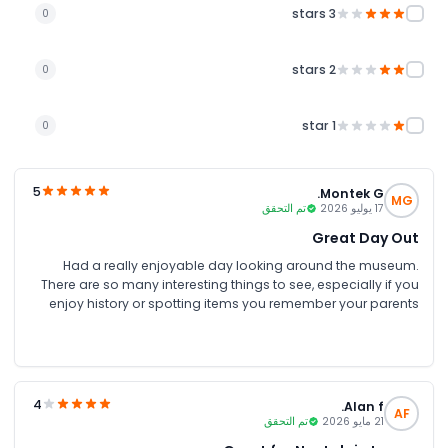
3 stars
0
2 stars
0
1 star
0
5
Montek G.
MG
17 يوليو 2026
تم التحقق
Great Day Out
Had a really enjoyable day looking around the museum.
There are so many interesting things to see, especially if you
enjoy history or spotting items you remember your parents
talking about. I booked my tickets through JTR Holidays and
got a great discount too.
4
Alan f.
AF
21 مايو 2026
تم التحقق