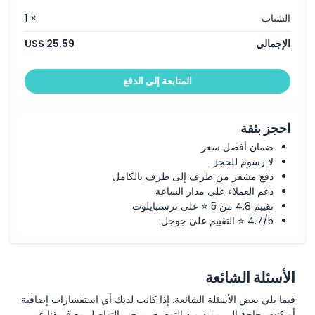
سهل الوصول لجميع زوار لندن. يشمل المعرض أيضًا متجرًا ساحرًا يقدم
الشباب
× 1
هدايا مستوحاة من الفن وكتبًا وتذكارات. زيارة معرض الملك ليست مجرد
معرض، بل رحلة عبر التاريخ الملكي والإبداع والتقاليد.
الإجمالي
US$ 25.59
المتابعة إلى الدفع
أبرز المعالم
احجز بثقة
المتضمنات
ضمان أفضل سعر
لا رسوم للحجز
سياسة الأطفال والبالغين
دفع مشفر من طرف إلى طرف بالكامل
دعم العملاء على مدار الساعة
تقييم 4.8 من 5 ⭐ على ترستبايلوت
ساعات العمل
4.7/5 ⭐ التقييم على جوجل
ما يجب معرفته
الأسئلة الشائعة
الشروط والأحكام
فيما يلي بعض الأسئلة الشائعة. إذا كانت لديك أي استفسارات إضافية
أو كنت بحاجة إلى مزيد من التوضيح، يرجى التواصل مع فريقنا عبر