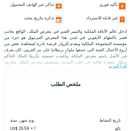
تأكيد فوري
تذاكر عبر الهاتف المحمول
غير قابلة للاسترداد
تذكرة بتاريخ محدد
ادخل عالم الأناقة الملكية والتميز الفني في معرض الملك، الواقع بجانب
قصر باكنغهام الأيقوني في لندن. هذا المعرض المرموق هو جزء من
مؤسسة المجموعة الملكية ويقدم للزوار فرصة نادرة لمشاهدة بعض من
أروع الأعمال الفنية التي جمعها ملوك بريطانيا على مر القرون. كان يعرف
في الأصل باسم معرض الملكة، وأُعيدت تسميته تكريمًا للملك الحاكم
ويظل جوهرة ثقافية في قلب المدينة. يستضيف معرض الملك معارض
اقرأ المزيد
دورية تستقي من المجموعة الملكية الواسعة والمتنوعة، وهي إحدى أكبر
وأهم مجموعات الفن في العالم. يمكن للزوار الإعجاب بروائع لفنانين
مشهورين مثل رامبرانت، وكاناليتو، وروبينز، وفيرمير، إلى جانب روائع
ملخص الطلب
الفنون الزخرفية والمخطوطات النادرة والتحف التاريخية. كل معرض
مُنسق بعناية لتسليط الضوء على مواضيع مختلفة في الفن والتاريخ والحياة
الملكية، مقدمًا تجربة جديدة مع كل زيارة. يوفر المعرض أجواء راقية
وهادئة، مع لوحات وصفية مفصلة، وأدلة صوتية، وعروض وسائط متعددة
تُحيي الأعمال الفنية. سواء كنت من عشاق الفن أو محبي التاريخ أو
مسافرًا فضوليًا، يقدم معرض الملك نظرة عميقة وبصيرة في الأذواق
تاريخ النشاط
يوم شهر، سنة
الفنية ورعاية الثقافة لدى الملكية البريطانية. يقع المعرض على بعد
بالغ
US$ 25.59 × 1
خطوات قليلة سيرًا من محطة فيكتوريا وبجوار قصر باكنغهام، مما يجعله