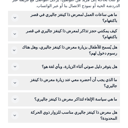
سياسة الإلغاء
الدردشة الحية أو نموذج الاتصال بنا أو عبر الواتساب.
ما هي ساعات العمل لمعرض ذا كينغز جاليري في قصر
معرض الملك، قصر باكنغهام السعر والخيارات
باكنغهام؟
يُفتح معرض ذا كينغز جاليري يوميًا من الساعة 10:00 صباحًا حتى
كيف يمكنني حجز تذاكر لمعرض ذا كينغز جاليري في قصر
5:30 مساءً، مع آخر دخول في الساعة 4:15 مساءً. (قد تتغير
باكنغهام؟
الأوقات — يرجى التأكد عند الحجز)
اختر تاريخًا
يوم شهر، سنة
يمكنك حجز تذاكرك بأمان عبر الإنترنت من خلال هذا الموقع،
هل يُسمح للأطفال بزيارة معرض ذا كينغز جاليري، وهل هناك
مما يسهل التحقق من التوافر واستكمال عملية الشراء خلال
رسوم دخول لهم؟
بضع نقرات.
بالغ
US$ 25.59
+
1
-
نعم، الأطفال مرحب بهم في معرض ذا كينغز جاليري، والأطفال
هل يتوفر دليل صوتي أثناء الزيارة، وبأي لغة هو؟
دون سن 5 سنوات يمكنهم الدخول مجانًا.
يُدرج دليل صوتي مع تذكرتك وهو متاح باللغة الإنجليزية لتعزيز
طفل
US$ 12.79
+
0
-
ما الذي يجب أن أحضره معي عند زيارة معرض ذا كينغز
تجربتك في مشاهدة الفن والمعروضات.
جاليري؟
(5-17 سنة)
احضر تأكيد حجز تذكرتك وزوجًا مريحًا من الأحذية للمشي داخل
ما هي سياسة الإلغاء لتذاكر معرض ذا كينغز جاليري؟
المعرض. التصوير عادة ما يكون مقيدًا، لذا تأكد من مراجعة
الشباب
+
1
-
الإرشادات الموجودة في الموقع.
تذاكر معرض ذا كينغز جاليري غير قابلة للاسترداد ولا يوجد خيار
هل معرض ذا كينغز جاليري مناسب للزوار ذوي الحركة
(18-24 سنة)
للإلغاء، لذا يرجى التأكد من خططك قبل الحجز.
المحدودة؟
معرض ذا كينغز جاليري يوفر عموماً إمكانية الوصول للزوار ذوي