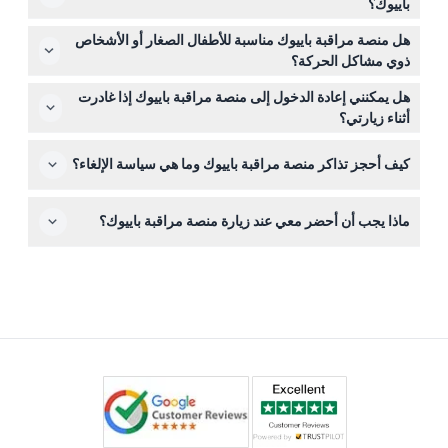
باييوك؟
مساءً. يعمل بار السطح من الساعة 5:00 مساءً حتى 10:00
يقضي معظم الزوار حوالي 60 إلى 90 دقيقة في استكشاف
مساءً (قد تتغير المواعيد — يرجى التأكد عند الحجز).
هل منصة مراقبة باييوك مناسبة للأطفال الصغار أو الأشخاص
منصات المراقبة. إذا اخترت تناول الطعام في أحد المطاعم،
ذوي مشاكل الحركة؟
خطط لتمديد زيارتك وفقًا لذلك.
يدفع الأطفال نفس سعر الدخول الذي يدفعه البالغون. ومع ذلك،
هل يمكنني إعادة الدخول إلى منصة مراقبة باييوك إذا غادرت
لا يوصى بمنصة المراقبة للضيوف ذوي القدرات الحركية
أثناء زيارتي؟
المحدودة أو الذين يستخدمون الكراسي المتحركة بسبب قيود
لا يُسمح بإعادة الدخول بمجرد مغادرتك للمكان، لذا تأكد من أخذ
الوصول.
كيف أحجز تذاكر منصة مراقبة باييوك وما هي سياسة الإلغاء؟
وقتك والاستمتاع بالمشاهد دون مغادرة مبكرة.
يتم حجز التذاكر عبر الإنترنت هنا على هذا الموقع حيث يمكنك
ماذا يجب أن أحضر معي عند زيارة منصة مراقبة باييوك؟
التحقق من التوفر واختيار الوقت المرغوب. يرجى ملاحظة أن
التذاكر غير قابلة للاسترداد ولا يمكن إلغاؤها.
أحضر تأكيد تذكرتك وكاميرا أو هاتفًا ذكيًا لالتقاط المشاهد
البانورامية الرائعة. تجنب إحضار أشياء خطرة مثل الزجاجات، أو
الليزر، أو المفرقعات النارية لأن هذه محظورة.