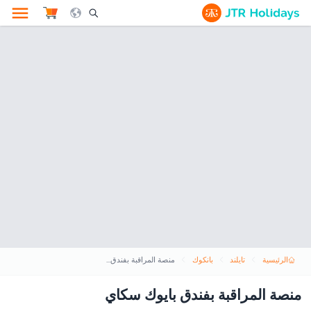
le Search Opener Icon
الرئيسية
تايلند
بانكوك
منصة المراقبة بفندق بايوك سكاي
منصة المراقبة بفندق بايوك سكاي