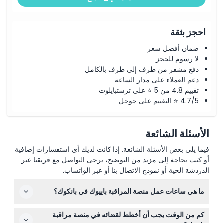
الشروط والأحكام
احجز بثقة
سياسة الإلغاء
ضمان أفضل سعر
لا رسوم للحجز
دفع مشفر من طرف إلى طرف بالكامل
دعم العملاء على مدار الساعة
تقييم 4.8 من 5 ⭐ على ترستبايلوت
4.7/5 ⭐ التقييم على جوجل
الأسئلة الشائعة
فيما يلي بعض الأسئلة الشائعة. إذا كانت لديك أي استفسارات إضافية
أو كنت بحاجة إلى مزيد من التوضيح، يرجى التواصل مع فريقنا عبر
الدردشة الحية أو نموذج الاتصال بنا أو عبر الواتساب.
ما هي ساعات عمل منصة المراقبة باييوك في بانكوك؟
منصة المراقبة في الطابق 77 ونقطة الإطلالة الدوارة في
كم من الوقت يجب أن أخطط لقضائه في منصة مراقبة
الطابق 84 مفتوحتان يوميًا من الساعة 10:00 صباحًا حتى 10:00