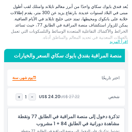
يُعد فندق بايوك سكاي واحدًا من أبرز معالم تايلاند وامتلك لقب أطول
مبنى في البلاد لسنوات عديدة. بارتفاع يزيد عن 300 متر، يقدم إطلالات
خلابة على بانكوك ومحيطها، تمتد حتى خليج تايلاند في الأيام الصافية.
يمكن للزوار استكشاف منصة المراقبة في الطابق 77، حيث تساعد
الخرائط والأكشاك التفاعلية المتعددة الوسائط والتلسكوبات التي تعمل
بالعملات المعدنية في تحديد المعالم والمناطق أدناه.
اقرأ المزيد
للحصول على تجربة أكثر روعة، توجه إلى النقطة الدوارة في الطابق 84.
هنا يمكنك الاستمتاع بإطلالة بانورامية بزاوية 360 درجة على المدينة
منصة المراقبة بفندق بايوك سكاي السعر والخيارات
الصاخبة أدناه، نهارًا أو ليلًا. سواء كانت أضواء المدينة المتلألئة ليلًا أو الأفق
اللامتناهي نهارًا، فالمشاهد لا تُنسى حقًا. فندق بايوك سكاي ليس مجرد
مكان للإقامة؛ بل وجهة مثيرة لأي شخص يرغب في مشاهدة بانكوك من
اختر تاريخًا
يوم شهر، سنة
منظور جديد كليًا.
شخص
US$ 27.22
US$ 24.20
+
1
-
أبرز المعالم
المتضمنات
تذكرة دخول إلى منصة المراقبة في الطابق 77 ونقطة
مشاهدة دورانية في الطابق 84 + 1 مشروب
تشتمل تذكرتك على الدخول إلى منصة المراقبة في الطابق 77 ونقطة