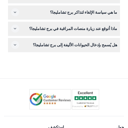
البدنية المحدودة أو مستخدمي الكراسي المتحركة.
يمكنك حجز تذاكر الدخول بسهولة عبر الإنترنت هنا على هذا
ما هي سياسة الإلغاء لتذاكر برج تشامليجا؟
الموقع، مما يضمن لك مكانًا ودخولًا سلسًا في يوم زيارتك.
التذاكر غير قابلة للاسترداد ولا يمكن إلغاؤها، لذا تأكد من ثبات
ماذا أتوقع عند زيارة منصات المراقبة في برج تشامليجا؟
خططك قبل الحجز.
تقع منصات المراقبة في الطابقين 33 و34، حيث توفر إطلالات
هل يُسمح بإدخال الحيوانات الأليفة إلى برج تشامليجا؟
بزاوية 360 درجة على أفق إسطنبول، بما في ذلك مضيق
البوسفور وشبه الجزيرة التاريخية—مثالية للصور ومشاهدة
لا يُسمح بدخول الحيوانات الأليفة داخل البرج، باستثناء الحيوانات
المعالم.
الخدمة المعتمدة، للحفاظ على بيئة آمنة ومريحة لجميع الزوار.
حول
استكشف