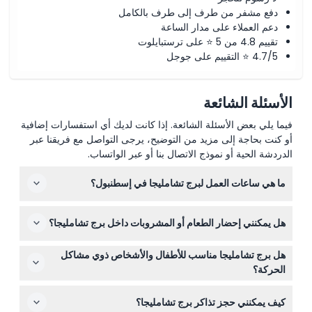
دفع مشفر من طرف إلى طرف بالكامل
دعم العملاء على مدار الساعة
تقييم 4.8 من 5 ⭐ على ترستبايلوت
4.7/5 ⭐ التقييم على جوجل
الأسئلة الشائعة
فيما يلي بعض الأسئلة الشائعة. إذا كانت لديك أي استفسارات إضافية
أو كنت بحاجة إلى مزيد من التوضيح، يرجى التواصل مع فريقنا عبر
الدردشة الحية أو نموذج الاتصال بنا أو عبر الواتساب.
ما هي ساعات العمل لبرج تشامليجا في إسطنبول؟
يُفتح برج تشامليجا يوميًا من الساعة 10:00 صباحًا حتى 10:00
هل يمكنني إحضار الطعام أو المشروبات داخل برج تشامليجا؟
مساءً، مما يمنحك وقتًا كافيًا للاستمتاع بالمناظر البانورامية
وخيارات الطعام. (قد تتغير الأوقات — يرجى التأكد عند الحجز)
لا، لا يُسمح بإحضار الطعام والمشروبات من الخارج داخل المكان
هل برج تشامليجا مناسب للأطفال والأشخاص ذوي مشاكل
لضمان تجربة ممتعة لجميع الزوار.
الحركة؟
الأطفال الذين تبلغ أعمارهم 6 سنوات فما فوق مرحب بهم،
كيف يمكنني حجز تذاكر برج تشامليجا؟
ولكن بسبب إعدادات البرج، لا يُنصح به للأشخاص ذوي الحركة