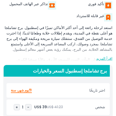
تأكيد فوري
تذاكر عبر الهاتف المحمول
غير قابلة للاسترداد
استعد لرحلة رائعة إلى أحد أكثر الأماكن تميزًا في إسطنبول. برج تشاملجا
هو أعلى نقطة في المدينة، ويقدم إطلالات خلابة وطعامًا لذيذًا. إذا اخترت
خدمة التوصيل من الفندق، ستنقلك سيارة مريحة ومكيفة الهواء إلى برج
تشاملجا. بمجرد وصولك، اركب المصاعد السريعة إلى الأعلى واستمتع
بالمشاهد الخلابة. من البرج، يمكنك رؤية بعض أشهر معالم إسطنبول.
اقرأ المزيد
ألقِ نظرة على المآذن الست للمسجد الأزرق، والآيا صوفيا الكبرى،
والسوق الكبير المزدحم من الأعلى. سترى أيضًا قصر توبكابي التاريخي
برج تشاملجا إسطنبول السعر والخيارات
وناطحات السحاب الحديثة في حي ليفنت. هناك العديد من خيارات الطعام
للاختيار من بينها. ابدأ يومك بفطور تركي تقليدي، أو تمتع بعشاء تركي
مكوّن من ثلاث وجبات في المساء. مهما اخترت، ستستمتع بطعام لذيذ أثناء
الإعجاب بإحدى أفضل الإطلالات في إسطنبول. يقدم برج تشاملجا تجربة لا
اختر تاريخًا
يوم شهر، سنة
تُنسى حقًا!
شخص
US$ 41.23
US$ 39
+
1
-
أبرز المعالم