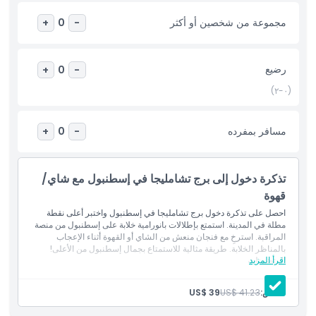
المتضمنات
مجموعة من شخصين أو أكثر
+
0
-
سياسة الأطفال والبالغين
رضيع
+
0
-
(٠-٢)
الاستثناءات
مسافر بمفرده
+
0
-
غير مناسب لـ
تذكرة دخول إلى برج تشامليجا في إسطنبول مع شاي/
ساعات العمل
قهوة
احصل على تذكرة دخول برج تشامليجا في إسطنبول واختبر أعلى نقطة
ما يجب معرفته
مطلة في المدينة. استمتع بإطلالات بانورامية خلابة على إسطنبول من منصة
المراقبة. استرخِ مع فنجان منعش من الشاي أو القهوة أثناء الإعجاب
بالمناظر الخلابة. طريقة مثالية للاستمتاع بجمال إسطنبول من الأعلى!
اقرأ المزيد
المتضمنات
الموقع
تذكرة دخول إلى: برج تشامليجا
قهوة تركية أو شاي
شخص:
US$ 41.23
US$ 39
سياسة الإلغاء