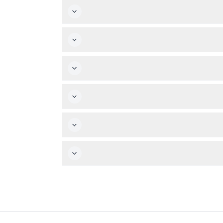
 من أوقات الصلاة ويظل مغلقاً أثناء الصلاة. كما يُغلق أمام الزوار يوم الجمعة خلال جلسات صلاة
 الرجال تغطية الكتفين والركبتين.
 تحت أي ظرف من الظروف.
أحضري غطاء رأس إذا كنتِ امرأة، وملابس محتشمة مناسبة تلتزم بقواعد اللباس، وتأكدي من إحضار تأكيد الحجز لعرضه عند الدخول. كما يجب حمل بطاقة هوية للأطفال تحت 8 سنوات إذا