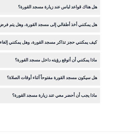
هل هناك قواعد لباس عند زيارة مسجد القورة؟
الجماعة (قد تتغير الأوقات - يرجى التأكد عند الحجز).
نعم، هناك قواعد لباس صارمة. يجب على النساء ارتداء
هل يمكنني أخذ أطفالي إلى مسجد القورة، وهل يتم فر
الأطفال الذين تقل أعمارهم عن 8 سنوات يدخلون مجاناً، ولكن يجب إحضار بطاقة هوية سارية لهم.
كيف يمكنني حجز تذاكر مسجد القورة، وهل يمكنني إلغاء
يمكنك حجز التذاكر عبر الإنترنت مباشرةً من خلال هذا
ماذا يمكنني أن أتوقع رؤيته داخل مسجد القورة؟
ستجد داخله فسيفساء وب Frescoes بيزنطية مذهلة، تُظهر مزيجاً فريداً من التأثيرات الفنية المسيحية والإسلامية، مما يعكس التاريخ الغني والروعة المعمارية للموقع.
هل سيكون مسجد القورة مفتوحاً أثناء أوقات الصلاة؟
لا، يُغلق المسجد أمام الزوار قبل 15 دقيقة من كل صلاة ويُعاد فتحه بعد انتهاء جلسة الصلاة (قد تتغير الأوقات - يرجى التأكد عند الحجز).
ماذا يجب أن أحضر معي عند زيارة مسجد القورة؟
كان ذلك مناسباً.