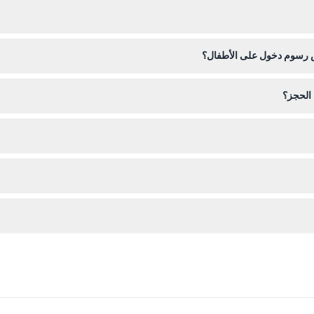
يُفتح مسجد القورة يومياً من الساعة 9:00 صباحاً حتى 6:00 مساءً، لكنه يُغلق قبل 15 دقيقة
 ملابس طويلة وفضفاضة تغطي الذراعين والساقين مع غطاء رأس، بينما يجب على
ض رسوم دخول على الأطفال؟
 الحجز؟
 الموقع. يرجى ملاحظة أن جميع التذاكر غير قابلة للاسترداد ولا يمكن إلغاؤها