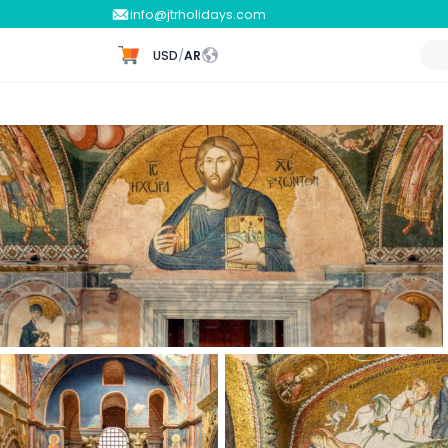
info@jtrholidays.com
USD
/
AR