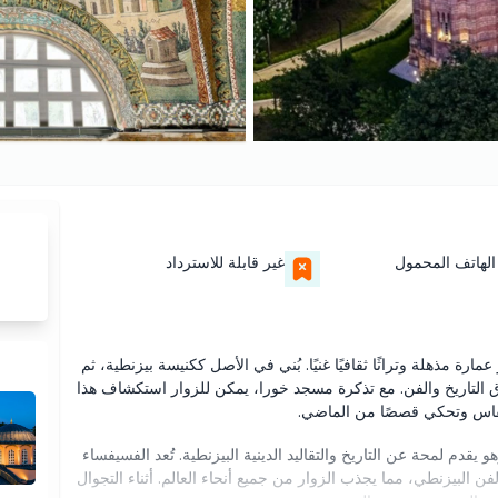
الهاتف المحمول
غير قابلة للاسترداد
رة مذهلة وتراثًا ثقافيًا غنيًا. بُني في الأصل ككنيسة بيزنطية، ثم
اق التاريخ والفن. مع تذكرة مسجد خورا، يمكن للزوار استكشاف هذا
نفاس وتحكي قصصًا من الماضي.
دم لمحة عن التاريخ والتقاليد الدينية البيزنطية. تُعد الفسيفساء
ن البيزنطي، مما يجذب الزوار من جميع أنحاء العالم. أثناء التجوال