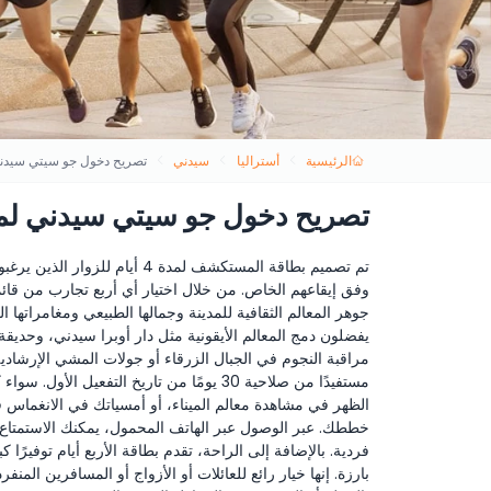
الرئيسية
أستراليا
سيدني
تصريح دخول جو سيتي سيدني لمد
تصريح دخول جو سيتي سيدني لمدة ٤ أ
تم تصميم بطاقة المستكشف لمدة 
جوهر المعالم الثقافية للمدينة وجمالها الطبيعي ومغامراتها
يفضلون دمج المعالم الأيقونية مثل دار أوبرا سيدني، وحدي
مراقبة النجوم في الجبال الزرقاء أو جولات المشي الإرشادية 
مستفيدًا من صلاحية 30 يومًا من تاريخ التف
الظهر في مشاهدة معالم الميناء، أو أمسياتك في الانغماس في
خططك. عبر الوصول عبر الهاتف المحمول، يمكنك الاستمتاع
فردية. بالإضافة إلى الراحة، تقدم بطاقة الأربع أيام توفيرًا 
بارزة. إنها خيار رائع للعائلات أو الأزواج أو المسافرين ا