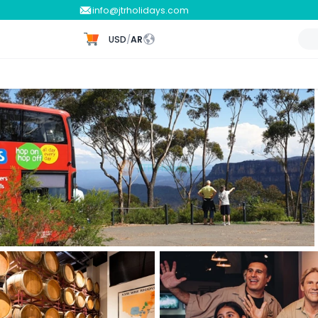
info@jtrholidays.com
USD
/
AR