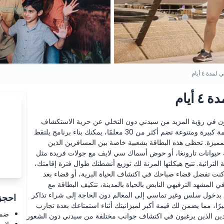
ة ٤ أيام
يام
4 أيام للزوار الذين يرغبون في رؤية المزيد من سيدني دون التخلي عن حرية الاستكشاف
وفق إيقاعهم الخاص. من خلال اختيار أي أربع تجارب من قائمة كبيرة ومتنوعة تضم أكثر من 30 معلمًا، يمكنك بناء برنامج يلتقط
 المميزة. تحظى هذه البطاقة بشعبية خاصة بين المسافرين الذين
قة حيوانات تارونغا، أو حوض أسماك سي لايف مع جولات فريدة مثل
التراثية. تتيح هيكلتها المرنة لك توزيع أنشطتك طوال فترة إقامتك،
عيل الأول. سواء كنت تفضل قضاء صباحك في اكتشاف الحياة البرية، أو قضاء بعد
 المشهد الترفيهي النابض بالحياة بالمدينة، تتكيف البطاقة مع
 بدخول سلس وغير تماسي إلى المعالم دون الحاجة إلى شراء تذاكر
احجز 
كبيرًا، مما يضمن لك قيمة أكبر لميزانيتك أثناء استمتاعك بعدة تجارب
ضما
لمنفردين الذين يرغبون في اكتشاف جوانب مختلفة من سيدني دون الشعور