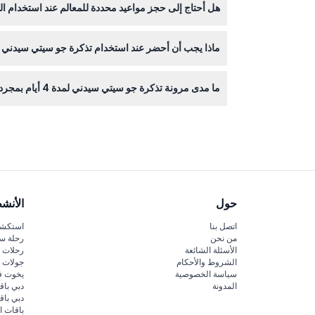
هل أحتاج إلى حجز مواعيد محددة للمعالم عند استخدام ال
بعض المعالم تتطلب حجزاً مسبقاً أو حجز مواعيد، لذا تح
ماذا يجب أن أحضر عند استخدام تذكرة جو سيتي سيدني لمدة 4 
أحضر تذكرتك الرقمية على هاتفك الذكي أو نسخة مطبوع
ما مدى مرونة تذكرة جو سيتي سيدني لمدة 4 أيام بمجرد حجزها؟
القسيمة صالحة لمدة 30 يومًا من تأكيد الحجز، وبعد أول استخدام، تكون التذكرة صالحة لأربعة أيام متتالية حتى منتصف الليل من اليوم الأخير (قد تتغير الشروط — يرجى التأكد عند الحجز).
حول
الأنش
اتصل بنا
استكشف
من نحن
رحلة س
الأسئلة الشائعة
رحلات ا
الشروط والأحكام
جولات ا
سياسة الخصوصية
يخوت ف
المدونة
دبي باق
دبي با
باقات ا