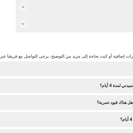
ات إضافية أو كنت بحاجة إلى مزيد من التوضيح، يرجى التواصل مع فريقنا عبر ال
ة متتالية، مما يمنحك وصولاً غير محدود لأكثر من 30 من أفضل معالم سيدني خلال تلك الفترة.
 لمدة 4 أيام؟
ي المُوجهة، عين برج سيدني، حديقة تارونجا للحيوانات، أكواريوم سي لايف سي
ا أو النساء الحوامل.
 تأكد من أن خطط سفرك مُثبتة قبل الحجز.