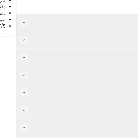
لا 
دفع
دعم
تقييم 4.8 من 5 ⭐ ع
4.7/5 ⭐ التق