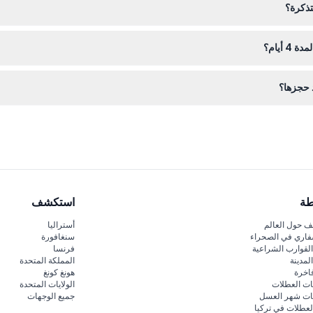
تذكرة؟
قق من التوافر واحجز الأوقات المفضلة لديك أثناء عملية الحجز عبر الإنترنت هنا
أيام؟
ة وهوية صالحة إذا لزم الأمر؛ تساعدك الأحذية المريحة والملابس المناسبة ل
طة
استكشف
 حول العالم
أستراليا
فاري في الصحراء
سنغافورة
لقوارب الشراعية
فرنسا
لمدينة
المملكة المتحدة
اخرة
هونغ كونغ
ات العطلات
الولايات المتحدة
قات شهر العسل
جميع الوجهات
لعطلات في تركيا