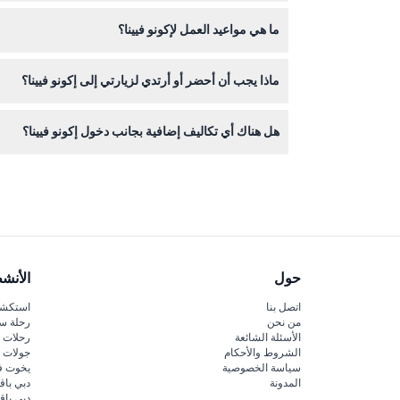
جميع التذاكر غير قابلة للإسترداد ولا يمكن إلغاؤها، لذ
ما هي مواعيد العمل لإكونو فيينا؟
ماذا يجب أن أحضر أو أرتدي لزيارتي إلى إكونو فيينا؟
صباحاً حتى 8:00 مساءً (قد تتغير، يرجى التأكيد عند الحجز).
ننصح بارتداء ملابس وأحذية مريحة لأنك ستتجول وتستكش
هل هناك أي تكاليف إضافية بجانب دخول إكونو فيينا؟
تذكرة الدخول تمنحك دخولاً كاملاً لجميع المساحات الت
حول
الأنش
اتصل بنا
استكشف
من نحن
رحلة س
الأسئلة الشائعة
رحلات ا
الشروط والأحكام
جولات ا
سياسة الخصوصية
يخوت ف
المدونة
دبي باق
دبي با