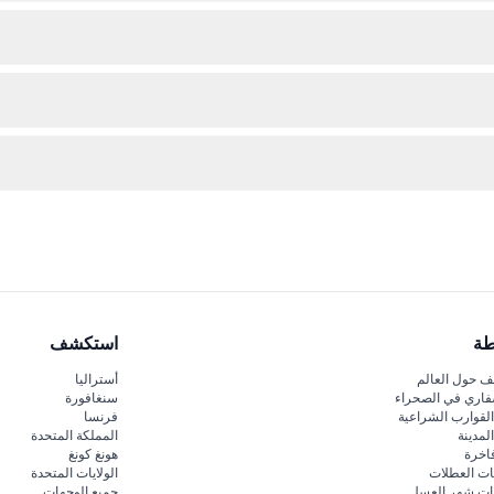
ا تأكد من توافرك في التاريخ والوقت الذي تحجزه قبل إتمام عملية الشراء.
ف الغرف الفنية التفاعلية. لا حاجة لمعدات خاصة، والتصوير الفوتوغرافي مشج
فاعلية، لكن المصاريف الأخرى مثل البقشيش، الإكراميات، أو الجولات الإرشادية
طة
استكشف
 حول العالم
أستراليا
فاري في الصحراء
سنغافورة
لقوارب الشراعية
فرنسا
لمدينة
المملكة المتحدة
اخرة
هونغ كونغ
ات العطلات
الولايات المتحدة
قات شهر العسل
جميع الوجهات