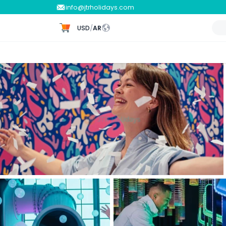
info@jtrholidays.com
USD
/
AR