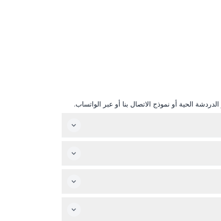
دردشة الحية أو نموذج الاتصال بنا أو عبر الواتساب.
10 غرف فنية تفاعلية وغامرة مصممة لإثارة إبداعك ولقطة لحظات فريدة. تستغرق زيارتك حوالي 60 دقيقة وهي مثالية للأصدقاء والعائلة الذين يبحثون عن تجربة
 بما لا يقل عن 10 دقائق.
1 يحتاجون إلى تذكرة للأطفال. الزوار بعمر 14 عاماً فأكثر يدفعون سعر التذكرة للكبار. يرجى الملاحظة، لا يسمح بدخول عربات