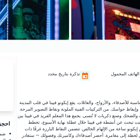
الهاتف المحمول
تذكرة بتاريخ محدد
بة للأصدقاء، والأزواج، والعائلات. يقع إيكونو فيينا في قلب المدينة
 إبداعك وإيقاظ حواسك. من التركيبات الفنية الملونة ونقاط التصوير المرحة
الضحك وصنع ذكريات لا تُنسى. يجمع هذا المعلم الفريد في فيينا بين
 كنت تبحث عن أنشطة في فيينا خلال عطلة نهاية الأسبوع، تخطط
احجز 
يكونو ساعة من الإلهام الخالص. تتضمن النقاط البارزة غرفًا ذات
ضما
كل لحظة إلى مغامرة. أحضر أصدقاءك وكاميرتك وفضولك — ستغادر