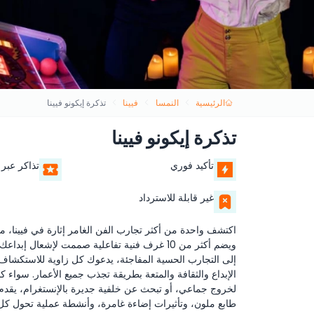
الرئيسية
النمسا
فيينا
تذكرة إيكونو فيينا
تذكرة إيكونو فيينا
تأكيد فوري
تذاكر عبر 
غير قابلة للاسترداد
اكتشف واحدة من أكثر تجارب الفن الغامر إثارة في فيينا، مناس
ويضم أكثر من 10 غرف فنية تفاعلية صممت لإشعال
إلى التجارب الحسية المفاجئة، يدعوك كل زاوية للاستكشاف و
الإبداع والثقافة والمتعة بطريقة تجذب جميع الأعمار. سواء
لخروج جماعي، أو تبحث عن خلفية جديرة بالإنستغرام، يقدم إ
طابع ملون، وتأثيرات إضاءة غامرة، وأنشطة عملية تحول 