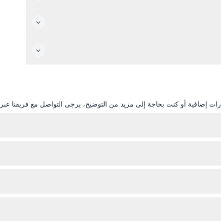
ات إضافية أو كنت بحاجة إلى مزيد من التوضيح، يرجى التواصل مع فريقنا عبر ال
تقدم إكونو فيينا أكثر من 
ع من خلال اختيار التاريخ والوقت المفضلين لديك. تأكد من الوصول قبل موعد زيارتك
يدخل الأطفال من عمر 0-3 مجاناً، ولكن الأطفال من عمر 4-3