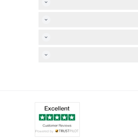
وصل قبل موعدك المحدد بعشر دقائق على الأقل، حيث أن الوصول المتأخر أو عدم الحضور لا يُسترد. استمتع بنزهة إرشادية على ارتفاع 1.5 كم بين قمم الأشجار، وصعود إلى برج نايتس