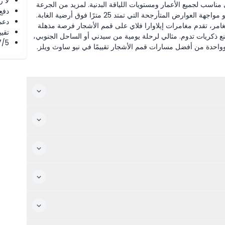
لا 
لساعة، والممشى مناسب لجميع الأعمار ومستويات اللياقة البدنية. لمزيد من الجرعة
دفع
من الإثارة، يمكن للزوار تسلق برج نايتس بارتفاع 45 مترًا أو مواجهة العوارض المتأرجحة التي تمتد 25 مترًا فوق أرضية الغابة.
دعم
مر، تقدم مغامرات إيلاوارا فلاي على قمم الأشجار فرصة مذهلة
تقييم 4.8 من 5 ⭐ ع
نع ذكريات تدوم. مثالي لرحلة يومية من سيدني أو الساحل الجنوبي،
4.7/5 ⭐ التق
 وواحدة من أفضل مسارات قمم الأشجار تقييمًا في نيو ساوث ويلز.