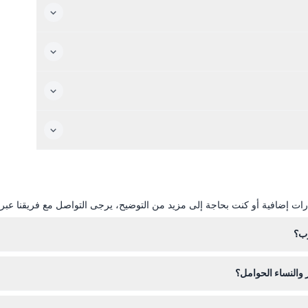
ات إضافية أو كنت بحاجة إلى مزيد من التوضيح، يرجى التواصل مع فريقنا عبر ال
وب؟
 كاميرا لالتقاط المناظر الخلابة، ولكن يُرجى ملاحظة أن الطعام والشراب من 
 والنساء الحوامل؟
يدخل الأطفال الذين تتراوح أعمارهم بين 0-1 مجانًا، بينم