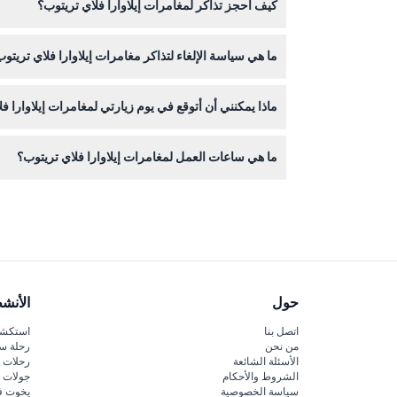
كيف أحجز تذاكر لمغامرات إيلاوارا فلاي تريتوب؟
الأطفال الرضع جدًا.
يمكنك حجز تذاكرك بسهولة عبر الانترنت من خلال هذا الم
ما هي سياسة الإلغاء لتذاكر مغامرات إيلاوارا فلاي تريتو
التذاكر غير قابلة للاسترداد ولا يمكن إلغاؤها، لذا تأ
ماذا يمكنني أن أتوقع في يوم زيارتي لمغامرات إيلاوارا ف
ما هي ساعات العمل لمغامرات إيلاوارا فلاي تريتوب؟
بارتفاع 45 مترًا، ومناظر غابات مطيرة تخطف الأنفاس.
الموقع مفتوح يوميًا من الساعة 10:00 صباحًا حتى 4:30 مساءً، مع آخر دخول في الساعة 3:30 مساءً، ويغلق يوم عيد الميلاد (قد يتغير – يرجى التأكد وقت الحجز).
حول
الأنش
اتصل بنا
استكشف
من نحن
رحلة س
الأسئلة الشائعة
رحلات ا
الشروط والأحكام
جولات ا
سياسة الخصوصية
يخوت ف