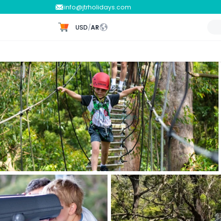
info@jtrholidays.com
USD
/
AR