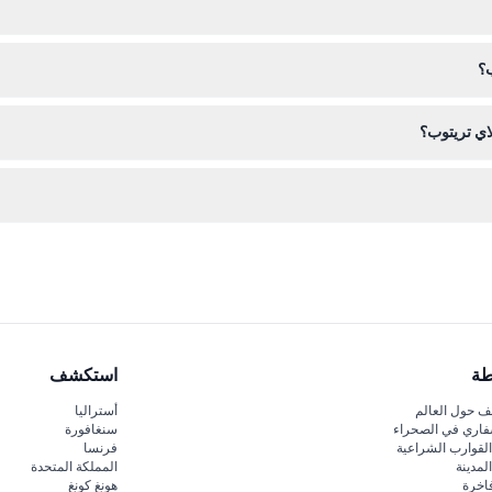
وقع. تحقق من التواريخ والأوقات المتاحة أثناء عملية الحجز لتأمين زيارتك.
ب؟
كد من حجز التاريخ والوقت الصحيحين حسب توفر وقتك.
لاي تريتوب؟
طة
استكشف
 حول العالم
أستراليا
فاري في الصحراء
سنغافورة
لقوارب الشراعية
فرنسا
لمدينة
المملكة المتحدة
اخرة
هونغ كونغ