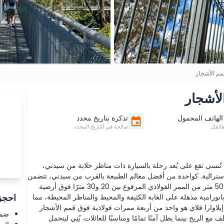
قمم الأشجار
لأشجار
الهاتف المحمول
تذكرة بتاريخ محدد
تفك.
صالحة في التاريخ المحدد
 تُنسى تقع على بُعد رحلة بالسيارة ذات مناظر خلابة من سيدني،
أسترالية. كواحدة من أفضل معالم الطبيعة بالقرب من سيدني، تتضمن
مسار المشي المعلق الرائع بطول 1.5 كيلومتر الذي يشمل 500 متر من الممر الفولاذي المرفوع بين 20 و30 مترًا فوق أرضية
احجز 
انورامية مذهلة على الغابة الكثيفة والمحيط والمناظر المحيطة، مما
 إيلاوارا فلاي هو واحد من أربعة ممرات فولاذية فوق قمم الأشجار
ضما
 الريح بينما يظل آمنًا تمامًا ومناسبًا للعائلات. بُنِي ليتحمل