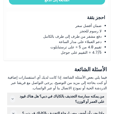
المتابعة إلى الدفع
احجز بثقة
ضمان أفضل سعر
لا رسوم للحجز
دفع مشفر من طرف إلى طرف بالكامل
دعم العملاء على مدار الساعة
تقييم 4.8 من 5 ⭐ على ترستبايلوت
4.7/5 ⭐ التقييم على جوجل
الأسئلة الشائعة
فيما يلي بعض الأسئلة الشائعة. إذا كانت لديك أي استفسارات إضافية
أو كنت بحاجة إلى مزيد من التوضيح، يرجى التواصل مع فريقنا عبر
الدردشة الحية أو نموذج الاتصال بنا أو عبر الواتساب.
من يمكنه ممارسة التجديف بالكاياك في دبي؟ هل هناك قيود
على العمر أو الوزن؟
التجديف بالكاياك مناسب للأفراد الذين تبلغ أعمارهم 12 سنة فما
ماذا يجب أن أحضر معي لرحلة التجديف بالكاياك في دبي؟
فوق للكاياك الفردي، كما يمكن للأطفال الذين تبلغ أعمارهم 5