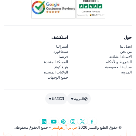
حول
استكشف
اتصل بنا
أستراليا
من نحن
سنغافورة
الأسئلة الشائعة
فرنسا
الشروط والأحكام
المملكة المتحدة
سياسة الخصوصية
هونغ كونغ
المدونة
الولايات المتحدة
جميع الوجهات
العربية
USD
© حقوق الطبع والنشر 2026
جي تي آر هوليديز
- جميع الحقوق محفوظة.