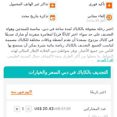
تأكيد فوري
تذاكر عبر الهاتف المحمول
إلغاء مجاني
تذكرة بتاريخ محدد
(قبل 24 ساعة)
اختبر رحلة مشوقة بالكاياك لمدة ساعة في دبي، مناسبة للمبتدئين وهواة
التجديف على حد سواء. اختر كاياكًا فرديًا لمغامرة منفردة أو شارك صديقًا
في كاياك مزدوج. يسعدنا أن نقدم أنشطة وباقات مختلفة للكاياك مصممة
لتناسب الجميع. التجديف بالكاياك رياضة مائية مثيرة يمكن أن يستمتع بها
الناس من جميع الأعمار. توفر شواطئ دبي الخلابة الإطار المثالي لهذه
النشاط، ما يجعلها من أكثر الطرق متعة لاكتشاف جمال المدينة الطبيعي.
اقرأ المزيد
إنها خيار رائع للراغبين في الإعجاب بمناظر دبي الفريدة وروائعها المعمارية
أثناء التجديف عبر مياه هادئة. خلال هذه المغامرة المائية التي تستمر ساعة،
التجديف بالكاياك في دبي السعر والخيارات
يمكن للضيوف الاستمتاع بأجواء دبي الهادئة أثناء استكشاف الساحل من
منظور فريد. بغض النظر عن مستوى الخبرة، يمكن للمشاركين تحسين
مهاراتهم أو حتى تعلّم التجديف بثقة تحت إشراف فريقنا المحترف. مع
الدعم المتخصص والمشاهد الخلابة، يقدم التجديف بالكاياك في دبي تجربة
اختر تاريخًا
يوم شهر، سنة
آمنة وممتعة ولا تُنسى تجمع بين المرح والاسترخاء والمغامرة على الماء.
عدد المشاركين
US$ 27.23
US$ 20.42
+
1
-
أبرز المعالم
(12 سنة فأكثر)