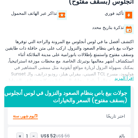
أنجلوس (بسقف مفتوح)
تأكيد فوري
تذاكر عبر الهاتف المحمول
تذكرة بتاريخ محدد
اكتشف أفضل ما في لوس أنجلوس مع المرونة والراحة التي توفرها
جولات بيغ باص بنظام الصعود والنزول. اركب على متن حافلة ذات طابقين
وسقف مفتوح واستمتع بإطلالات بانورامية على مدينة الملائكة أثناء
استكشاف أشهر معالمها بوتيرتك الخاصة. مع محطات موزعة استراتيجياً،
يمكنك بسهولة النزول لزيارة مواقع أيقونية مثل ممشى المشاهير في
هوليوود، مسرح TCL الصيني، بيفرلي هيلز، روديو درايف، والـ Sunset
اقرأ المزيد
Strip الشهيرة عالمياً. واصل رحلتك إلى سانتا مونيكا حيث تلتقي الشواطئ
الذهبية بشوارع التسوق النابضة، أو توجه إلى وسط مدينة لوس أنجلوس
جولات بيغ باص بنظام الصعود والنزول في لوس أنجلوس
لاستكشاف معالمها الثقافية والتاريخية. يوفر التعليق الصوتي على متن
(بسقف مفتوح) السعر والخيارات
الحافلة، والمتاح بعدة لغات، معلومات شيقة عن تاريخ المدينة وعمارتها
وثقافتها الشعبية. سواء أردت التقاط الصور من السطح المكشوف، التنزه
على طول بوليفارد هوليوود، أو الاسترخاء عند المحيط الهادئ، تتيح لك هذه
اختر تاريخًا
يوم شهر، سنة
الجولة حرية خلق مغامرتك الخاصة في لوس أنجلوس. مثالية للزوار لأول
مرة والعائدين على حد سواء، جولة بيغ باص بنظام الصعود والنزول طريقة
ممتعة ومرنة وذات مناظر خلابة لرؤية لوس أنجلوس. استمتع برحلات غير
بالغ
US$ 56
US$ 52
+
1
-