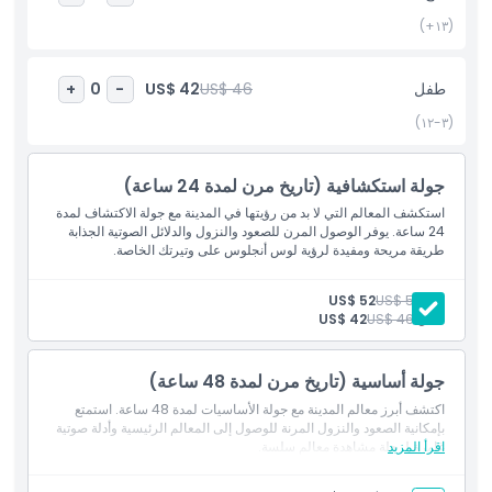
محدودة خلال فترة التذكرة التي تختارها واختبر المدينة بطريقتك الخاصة.
(١٣+)
أبرز المعالم
طفل
US$ 46
US$ 42
+
0
-
(٣-١٢)
المتضمنات
جولة استكشافية (تاريخ مرن لمدة 24 ساعة)
سياسة الأطفال والبالغين
استكشف المعالم التي لا بد من رؤيتها في المدينة مع جولة الاكتشاف لمدة
24 ساعة. يوفر الوصول المرن للصعود والنزول والدلائل الصوتية الجذابة
طريقة مريحة ومفيدة لرؤية لوس أنجلوس على وتيرتك الخاصة.
الاستثناءات
بالغ:
US$ 56
US$ 52
طفل:
US$ 46
US$ 42
ساعات العمل
جولة أساسية (تاريخ مرن لمدة 48 ساعة)
ما يجب معرفته
اكتشف أبرز معالم المدينة مع جولة الأساسيات لمدة 48 ساعة. استمتع
بإمكانية الصعود والنزول المرنة للوصول إلى المعالم الرئيسية وأدلة صوتية
اقرأ المزيد
غامرة لرحلة مشاهدة معالم سلسة.
الموقع