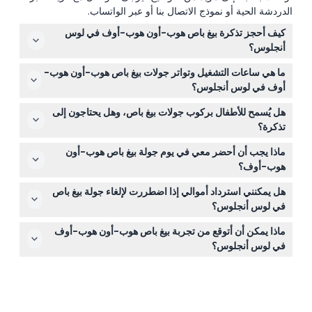
الدردشة الحية أو نموذج الاتصال بنا أو عبر الواتساب.
كيف أحجز تذكرة بيغ باص هوب-أون هوب-أوف في لوس
أنجلوس؟
يمكنك حجز تذكرة بيغ باص هوب-أون هوب-أوف بسهولة عبر
ما هي ساعات التشغيل وتواتر جولات بيغ باص هوب-أون هوب-
الإنترنت مباشرة هنا على هذا الموقع. فقط اختر نوع التذكرة
أوف في لوس أنجلوس؟
والتاريخ المفضل لديك، ثم اتبع عملية الحجز خطوة بخطوة.
حلقة هوليوود (المسار الأحمر) تعمل من الساعة 10:00 صباحًا
هل يُسمح للأطفال بركوب جولات بيغ باص، وهل يحتاجون إلى
حتى 4:30 مساءً، مع وصول الحافلات كل 30 إلى 45 دقيقة،
تذكرة؟
بينما حلقة الشاطئ (المسار الأزرق) لها مواعيد انطلاق مجدولة
يجب أن يكون الأطفال الذين تتراوح أعمارهم بين 0-12 سنة
في 10:45 صباحًا، 11:45 صباحًا، 1:00 ظهرًا، 2:00 ظهرًا، و3:15
ماذا يجب أن أحضر معي في يوم جولة بيغ باص هوب-أون
برفقة شخص بالغ يدفع ثمن التذكرة، ويمكن للأطفال الذين
عصرًا (قد تتغير المواعيد - يرجى التأكيد عند الحجز).
هوب-أوف؟
تتراوح أعمارهم بين 0-2 سنة الركوب مجانًا إذا لم يشغلوا مقعدًا
أحضر واقي شمس مثل قبعة وواقي للشمس، وأحذية مريحة
منفصلًا. هذا يجعل من السهل والميسور للعائلات استكشاف لوس
هل يمكنني استرداد أموالي إذا اضطررت لإلغاء جولة بيغ باص
للمشي، وجهازك المحمول لاستخدام الدليل الصوتي الرقمي
أنجلوس معًا.
في لوس أنجلوس؟
المتاح للتحميل عند الركوب.
نعم، يمكنك استرداد أموالك إذا ألغيت قبل 48 ساعة على الأقل
ماذا يمكن أن أتوقع من تجربة بيغ باص هوب-أون هوب-أوف
من بدء الجولة المجدولة، على الرغم من احتمال تطبيق رسوم
في لوس أنجلوس؟
تحويل. تأكد من الإلغاء عبر الإنترنت من خلال هذا الموقع لإجراء
ستستمتع بجولة على حافلة ذات سطح مفتوح مع توقفات مرنة
العملية بشكل صحيح.
للصعود والنزول في مواقع أيقونية مثل هوليوود وسانتا مونيكا،
بالإضافة إلى تعليق صوتي مسجل مسبقًا باللغات الإنجليزية
والإسبانية والماندرين لتعزيز تجربة المشاهدة.