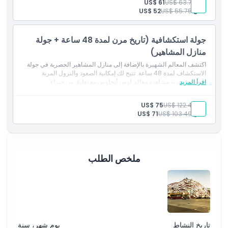
بالغ:
US$ 63.75
US$ 61
كيفية الاسترداد
طفل:
US$ 55.75
US$ 52
الشروط والأحكام
جولة استكشافية (تاريخ مرن لمدة 48 ساعة + جولة
منازل المشاهير)
اكتشف المعالم الشهيرة بالإضافة إلى منازل المشاهير الحصرية في جولة
سياسة الإلغاء
الاستكشاف لمدة 48 ساعة. تتيح لك إمكانية الصعود والنزول المرنة
اقرأ المزيد
تخصيص تجربة مشاهدة معالم لوس أنجلوس مع تعليق من خبراء.
بالغ:
US$ 122.49
US$ 75
طفل:
US$ 103.49
US$ 71
ملخص الطلب
تاريخ النشاط
يوم شهر، سنة