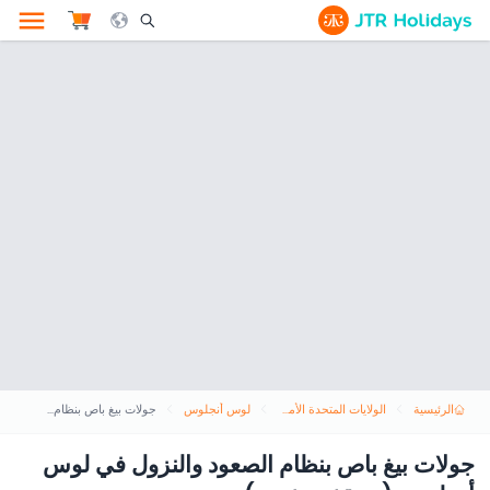
le Search Opener Icon
الرئيسية
الولايات المتحدة الأمريكية
لوس أنجلوس
جولات بيغ باص بنظام الصعود والنزول في لوس أنجلوس (بسقف مفتوح)
جولات بيغ باص بنظام الصعود والنزول في لوس