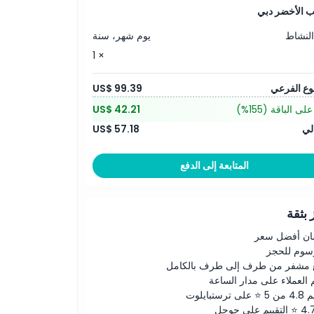
ب الأخضر دبي
النشاط
يوم شهر، سنة
× 1
وع الفرعي
US$ 99.39
لى الباقة
(155%)
US$ 42.21
لي
US$ 57.18
المتابعة إلى الدفع
بثقة
ن أفضل سعر
رسوم للحجز
 مشفر من طرف إلى طرف بالكامل
 العملاء على مدار الساعة
لى ترستبايلوت
ييم على جوجل