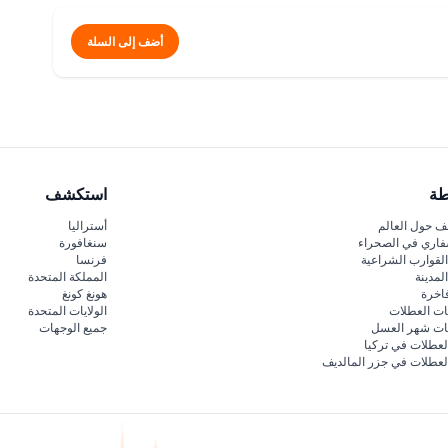
أضف إلى السلة
طة
استكشف
 حول العالم
أستراليا
فاري في الصحراء
سنغافورة
لقوارب الشراعية
فرنسا
لمدينة
المملكة المتحدة
اخرة
هونغ كونغ
ات العطلات
الولايات المتحدة
قات شهر العسل
جميع الوجهات
لعطلات في تركيا
لعطلات في جزر المالديف