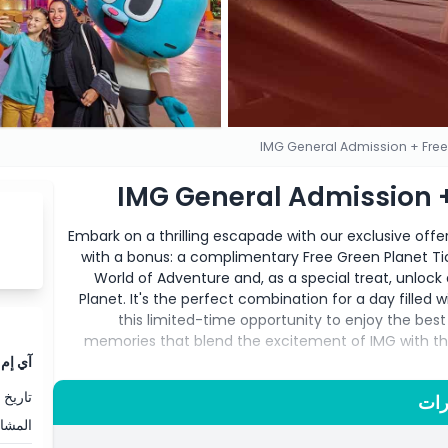
IMG General Admission + Free 
IMG General Admission +
Embark on a thrilling escapade with our exclusive off
with a bonus: a complimentary Free Green Planet Ti
World of Adventure and, as a special treat, unloc
Planet. It's the perfect combination for a day filled
this limited-time opportunity to enjoy the bes
memories that blend the excitement of IMG with the
آي إم
تاريخ 
رات
المشا