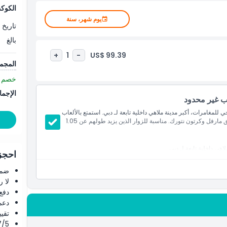
الكوك
يوم شهر، سنة
تاريخ 
بالغ
US$ 99.39
+
1
-
المجم
خصم ع
الإجما
ب غير محدود
ي للمغامرات، أكبر مدينة ملاهي داخلية تابعة لـ دبي. استمتع بالألعاب
المثيرة، قابل شخصياتك الكرتونية المفضلة، وانغمس في مناطق مارفل وكرتون نتورك. مناسبة للزوار الذين يزيد طولهم عن 1.05
هي داخلية تابعة لـ دبي
احجز 
ن نتورك، الوادي المفقود، وبوليفارد آي إم جي
ضما
لا 
دفع
دعم
تقييم 4.8 من 5 ⭐ ع
4.7/5 ⭐ التق