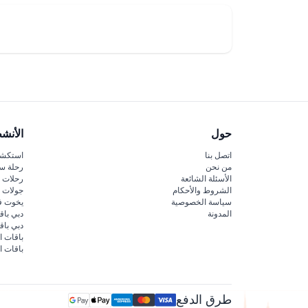
حول
الأنش
اتصل بنا
استكشف
من نحن
رحلة س
الأسئلة الشائعة
رحلات ا
الشروط والأحكام
جولات ا
سياسة الخصوصية
يخوت ف
المدونة
دبي باق
دبي با
باقات ا
باقات ا
طرق الدفع