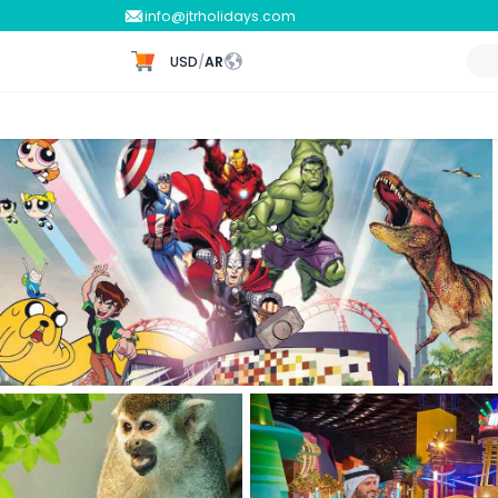
info@jtrholidays.com
USD
/
AR