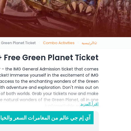
الرئيسية
Combo Activities
Green Planet Ticket
 Free Green Planet Ticket
er - the IMG General Admission ticket that comes
cket! Immerse yourself in the excitement of IMG
k access to the enchanting wonders of the Green
 with adventure and exploration. Don't miss out on
t of both worlds. Grab your tickets now and make
 natural wonders of the Green Planet, all in one
اقرأ المزيد
unforgettable experience!
آي إم جي عالم من المغامرات السعر والخيا
أبرز المعالم