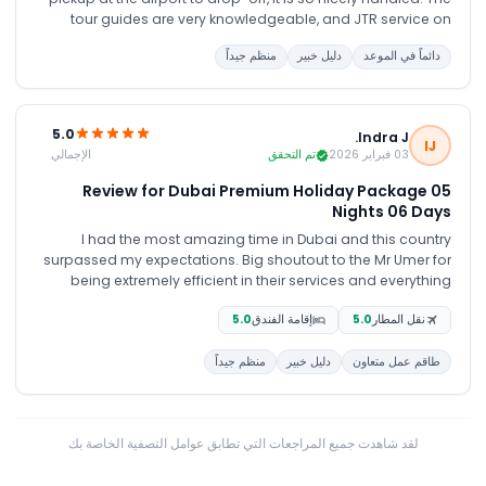
tour guides are very knowledgeable, and JTR service on
WhatsApp is very patient and polite. I will recommend it!
دائماً في الموعد
دليل خبير
منظم جيداً
5.0
Indra J.
IJ
الإجمالي
03 فبراير 2026
تم التحقق
Review for Dubai Premium Holiday Package 05
Nights 06 Days
I had the most amazing time in Dubai and this country
surpassed my expectations. Big shoutout to the Mr Umer for
being extremely efficient in their services and everything
went according to the itinerary. Any hiccups along the way
نقل المطار
5.0
إقامة الفندق
5.0
were immediately sorted out and i truly enjoyed my tour with
them! I would highly recommend this tour company to be
طاقم عمل متعاون
دليل خبير
منظم جيداً
your one stop travelling agency. Very service oriented and
always render help anytime needed without any issues. I
would book them again for my next visit to Dubai! Thank you
JTR!:)
لقد شاهدت جميع المراجعات التي تطابق عوامل التصفية الخاصة بك