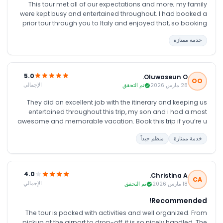
This tour met all of our expectations and more; my family
were kept busy and entertained throughout. I had booked a
prior tour through you to Italy and enjoyed that, so booking
another tour through you was an easy decision. We were not
خدمة ممتازة
disappointed; the 6 days were full of new, educational, fun
and interesting things, seeing and being educated on the
culture and people of Dubai is definitely worth it.
5.0
Oluwaseun O.
OO
الإجمالي
28 مارس 2026
تم التحقق
They did an excellent job with the itinerary and keeping us
entertained throughout this trip, my son and i had a most
awesome and memorable vacation. Book this trip if you’re u
really want to enjoy Dubai, everything from airport transfers,
خدمة ممتازة
منظم جيداً
hotel and the various tour were just pretty much perfect
4.0
Christina A.
CA
الإجمالي
18 مارس 2026
تم التحقق
Recommended!
The tour is packed with activities and well organized. From
pickup at the airport to drop-off, it is so nicely handled. The