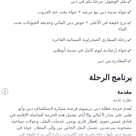
نقل الوصول: مرحبًا بكم في دبي
جولة مدينة دبي مع مرشد + جولة يخت عند الغروب
برج خليفة في الأعلى + حوض دبي المائي وحديقة الحيوانات تحت
الماء
رحلة السفاري الصحراوية المسائية الفاخرة
جولة إرشادية ليوم كامل في مدينة أبوظبي
المغادرة من دبي
برنامج الرحلة
مقدمة
نظرة عامة
تُقدم حزمة عطلة دبي بريميوم فرصة ممتازة لاستكشاف دبي وأبو
ظبي على مدار 5 ليالي و6 أيام. تشمل هذه الحزمة الشاملة الإقامة في
فنادق خمس نجوم، إفطار قاري يومي، خدمات النقل، وجولات سياحية
مصحوبة بمرشدين. تشمل النقل الخاص من وإلى المطار، جولة في
مدينة دبي تليها رحلة بحرية عند الغروب، زيارة إلى برج خليفة في