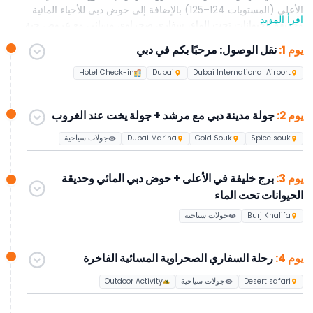
الأعلى (المستويات 124–125) بالإضافة إلى حوض دبي للأحياء المائية
اقرأ المزيد
وحديقة الحيوانات تحت الماء، سفاري صحراوي مسائي مع عروض حية
وعشاء شواء، وجولة مدينة أبو ظبي ليوم كامل. صممت هذه الحزمة
يوم 1:
نقل الوصول: مرحبًا بكم في دبي
الشاملة خصيصاً للزوار لأول مرة إلى دبي، ويمكن تخصيصها بشكل
أكبر لتناسب تفضيلاتك عند الطلب.
Hotel Check-in
Dubai
Dubai International Airport
يوم 2:
جولة مدينة دبي مع مرشد + جولة يخت عند الغروب
Spice souk
Gold Souk
Dubai Marina
جولات سياحية
يوم 3:
برج خليفة في الأعلى + حوض دبي المائي وحديقة
الحيوانات تحت الماء
Burj Khalifa
جولات سياحية
يوم 4:
رحلة السفاري الصحراوية المسائية الفاخرة
Desert safari
جولات سياحية
Outdoor Activity