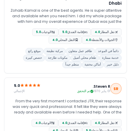
Dhabi
Zohaib Kamal is one of the best agents. He is super attentive
and available when you need him. I did my whole package
with him and my overall experience of Dubai was just the
best.
نقل المطار
4.0
إقامة الفندق
5.0
الوجبات
5.0
الجولات والأنشطة
4.0
النقل المحلي
4.0
دائماً في الموعد
طاقم عمل متعاون
مركبة نظيفة
موقع رائع
خدمة ممتازة
طعام محلي أصيل
مكونات طازجة
حصص كبيرة
دليل خبير
أماكن مخفية
منظم جيداً
5.0
Steven R.
SR
الإجمالي
01 يناير 1970
تم التحقق
From the very first moment I contacted JTR, their response
was very quick and professional. It felt like they were always
ready and available even before I needed help. One of the
agents, Zohaib, I reached out to after seeing good reviews
نقل المطار
4.0
إقامة الفندق
4.0
الوجبات
4.0
about his service online. He was always helpful, quick to
respond, and ready to make any changes we requested
الجولات والأنشطة
5.0
النقل المحلي
4.0