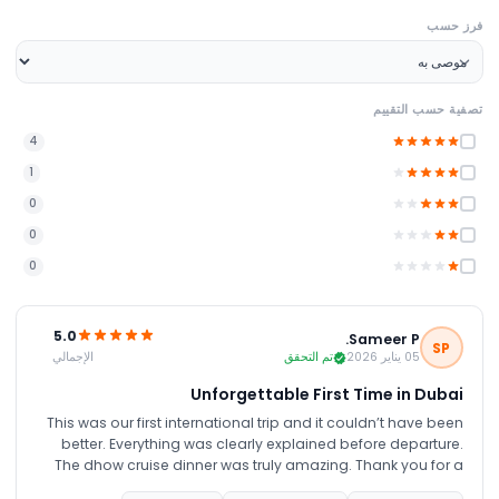
فرز حسب
تصفية حسب التقييم
4
1
0
0
0
5.0
Sameer P.
SP
الإجمالي
05 يناير 2026
تم التحقق
Unforgettable First Time in Dubai
This was our first international trip and it couldn’t have been
better. Everything was clearly explained before departure.
The dhow cruise dinner was truly amazing. Thank you for a
memorable experience.