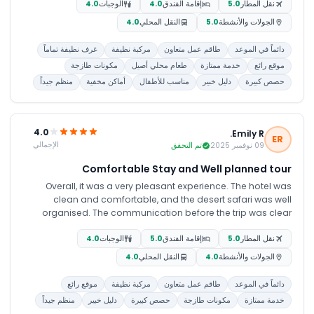
نقل المطار
5.0
إقامة الفندق
4.0
الوجبات
4.0
الجولات والأنشطة
5.0
النقل المحلي
4.0
دائماً في الموعد
طاقم عمل متعاون
مركبة نظيفة
غرف نظيفة تماماً
موقع رائع
خدمة ممتازة
طعام محلي أصيل
مكونات طازجة
حصص كبيرة
دليل خبير
مناسب للأطفال
أماكن مخفية
منظم جيداً
4.0
Emily R.
ER
الإجمالي
09 نوفمبر 2025
تم التحقق
Comfortable Stay and Well planned tour
Overall, it was a very pleasant experience. The hotel was
clean and comfortable, and the desert safari was well
organised. The communication before the trip was clear
and helpful and made the whole experience smooth and
نقل المطار
5.0
إقامة الفندق
5.0
الوجبات
4.0
stress free. Thank you to the JTR team for your support and
professionalism
الجولات والأنشطة
4.0
النقل المحلي
4.0
دائماً في الموعد
طاقم عمل متعاون
مركبة نظيفة
موقع رائع
خدمة ممتازة
مكونات طازجة
حصص كبيرة
دليل خبير
منظم جيداً