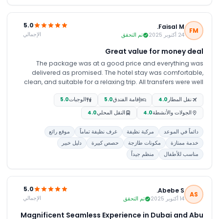
5.0
Faisal M.
FM
الإجمالي
24 أكتوبر 2025
تم التحقق
Great value for money deal
The package was at a good price and everything was
delivered as promised. The hotel stay was comfortable,
clean, and suitable for a relaxing trip. All transfers were well
arranged and always on time, which made the whole
نقل المطار
4.0
إقامة الفندق
5.0
الوجبات
5.0
journey smooth and stress-free. The overall experience was
good, and everything went as expected without any major
الجولات والأنشطة
4.0
النقل المحلي
4.0
issues. I would consider booking again in the future.
دائماً في الموعد
مركبة نظيفة
غرف نظيفة تماماً
موقع رائع
خدمة ممتازة
مكونات طازجة
حصص كبيرة
دليل خبير
مناسب للأطفال
منظم جيداً
5.0
Abebe S.
AS
الإجمالي
14 أكتوبر 2025
تم التحقق
Magnificent Seamless Experience in Dubai and Abu