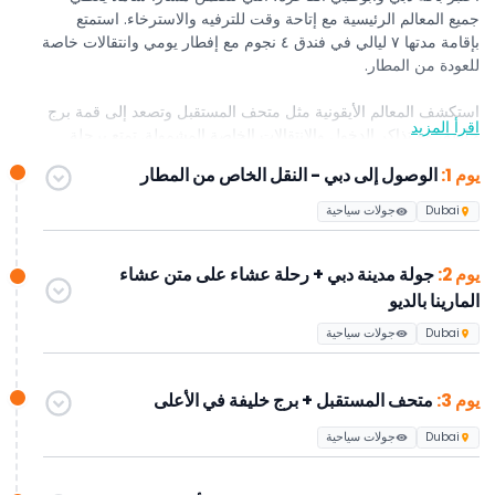
جميع المعالم الرئيسية مع إتاحة وقت للترفيه والاسترخاء. استمتع
بإقامة مدتها ٧ ليالي في فندق ٤ نجوم مع إفطار يومي وانتقالات خاصة
للعودة من المطار.
استكشف المعالم الأيقونية مثل متحف المستقبل وتصعد إلى قمة برج
اقرأ المزيد
خليفة، مع تذاكر الدخول والانتقالات الخاصة المشمولة. تمتع برحلة
سفاري صحراوية مسائية تشمل عروض حية وعشاء شواء، مع النقل
يوم 1:
الوصول إلى دبي - النقل الخاص من المطار
بسيارة لاند كروزر ٤×٤ مشتركة.
Dubai
جولات سياحية
اكتشف دبي في جولة المدينة المصحوبة بمرشد واستمتع برحلة عشاء
على مركب الداو في المارينا مع انتقالات مشتركة. جرب جولة كاملة
يوم 2:
جولة مدينة دبي + رحلة عشاء على متن عشاء
ليوم واحد في مدينة أبوظبي مع زيارات إلى المعالم الرئيسية والمواقع
الثقافية.
المارينا بالديو
Dubai
جولات سياحية
أهم الفعاليات الموسمية تشمل:
•
أكتوبر – أبريل:
حديقة المعجزات والقرية العالمية
يوم 3:
متحف المستقبل + برج خليفة في الأعلى
•
مايو – سبتمبر:
مادام توسو، إكسبو سيتي دبي، أو حديقة وايلد وادي
المائية
Dubai
جولات سياحية
يمكن تخصيص المسار حسب الطلب لجعل عطلتك لا تُنسى فعلاً.