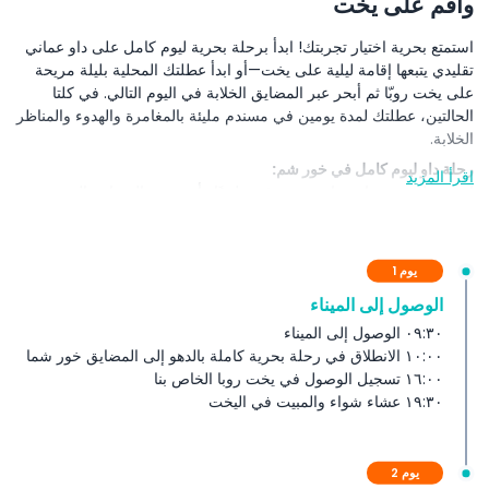
وأقم على يخت
استمتع بحرية اختيار تجربتك! ابدأ برحلة بحرية ليوم كامل على داو عماني
تقليدي يتبعها إقامة ليلية على يخت—أو ابدأ عطلتك المحلية بليلة مريحة
على يخت روبّا ثم أبحر عبر المضايق الخلابة في اليوم التالي. في كلتا
الحالتين، عطلتك لمدة يومين في مسندم مليئة بالمغامرة والهدوء والمناظر
الخلابة.
رحلة داو ليوم كامل في خور شم:
اقرأ المزيد
اصعد على متن داو عماني مزخرف تقليديًا وأبحر عبر المضايق المدهشة
في خور شم، حيث تلتقي المنحدرات الدرامية بالمياه الصافية كالكريستال.
شاهد الدلافين المرحة عند مدخل الخور، ثم ترسو قرب جزيرتي تلغراف
وسيبي للسباحة والاستمتاع بالغطس بين أسماك الشعب الملونة. استمتع
يوم 1
بغداء لذيذ على متن السفينة مع المشروبات الغازية والفواكه الطازجة
الوصول إلى الميناء
والشاي والقهوة أثناء استمتاعك بالأجواء الهادئة.
٠٩:٣٠ الوصول إلى الميناء
الإقامة الليلية على يخت روبّا:
١٠:٠٠ الانطلاق في رحلة بحرية كاملة بالدهو إلى المضايق خور شما
مع غروب الشمس، انتقل إلى ملاذك العائم—يخت روبّا الفسيح الراسي
١٦:٠٠ تسجيل الوصول في يخت روبا الخاص بنا
في خليج هادئ. اقضِ ليلتك في السباحة أو الغطس أو تجربة الصيد قبل أن
١٩:٣٠ عشاء شواء والمبيت في اليخت
تتذوّق عشاء باربكيو مشوي طازج تحت النجوم. نم براحة في كبائن مكيفة
الهواء أو تحت السماء المفتوحة على السطح مع توفير فراش مريح لليلة
هادئة على الماء.
يوم 2