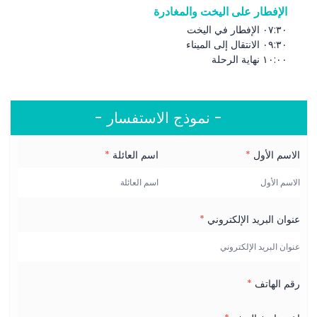
الإفطار على اليخت والمغادرة
المتضمنات
٠٧:٣٠ الإفطار في اليخت
٠٩:٣٠ الانتقال إلى الميناء
الشروط والأحكام
١٠:٠٠ نهاية الرحلة
الاستثناءات
- نموذج الاستفسار -
ملاحظات هامة
الاسم الأول
*
اسم العائلة
*
سياسة الدفع
عنوان البريد الإلكتروني
*
رقم الهاتف
*