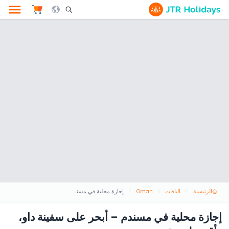
le Search Opener Icon
الرئيسية
الباقات
Oman
إجازة محلية في مسندم – أبحر على سفينة داو، وأقم على يخت
إجازة محلية في مسندم – أبحر على سفينة داو،