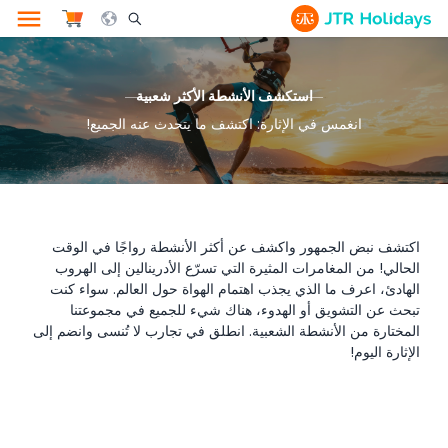
le Search Opener Icon
استكشف الأنشطة الأكثر شعبية
انغمس في الإثارة: اكتشف ما يتحدث عنه الجميع!
اكتشف نبض الجمهور واكشف عن أكثر الأنشطة رواجًا في الوقت
الحالي! من المغامرات المثيرة التي تسرّع الأدرينالين إلى الهروب
الهادئ، اعرف ما الذي يجذب اهتمام الهواة حول العالم. سواء كنت
تبحث عن التشويق أو الهدوء، هناك شيء للجميع في مجموعتنا
المختارة من الأنشطة الشعبية. انطلق في تجارب لا تُنسى وانضم إلى
الإثارة اليوم!