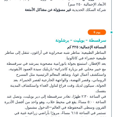
الأبعاد الإجمالية ٢٥٠ سم)
شركة السكك الحديدية
غير مسؤولة عن مشاكل الأمتعة
يوم 6
سرقسطة - بوبليت - برشلونة
المسافة الإجمالية: ٣٢٥ كم
المناظر الطبيعية: مناظر شبه صحراوية في أراغون، تنتقل إلى مناظر
طبيعية خضراء في كاتالونيا.
بعد الإفطار، استمتع بجولة بانورامية مصحوبة بمرشد في سرقسطة
مع خبير محلي. قم بزيارة كاتدرائية-بازيليك سيدة العمود الأيقونية،
واستكشف أعمال غويا، وشاهد المعالم الرئيسية مثل المسرح
الروماني، وقصر النهضة، والواجهة الخارجية لقصر الحمراء. بعد
الجولة، سيكون لديك وقت فراغ لتناول الغداء واستكشاف المدينة
بنفسك.
في الساعة ٢:٣٠ ظهرًا، نغادر سرقسطة إلى دير بوبليت، ونصل عند
الساعة ٥:٠٠ مساءً. يقع في محيط خلاب، وهو واحد من أفضل الأديرة
القرون وسطى المحفوظة في العالم—الدخول مشمول.
نستمر في الساعة ٦:١٥ مساءً، مرورًا بأراضي زراعية غنية في