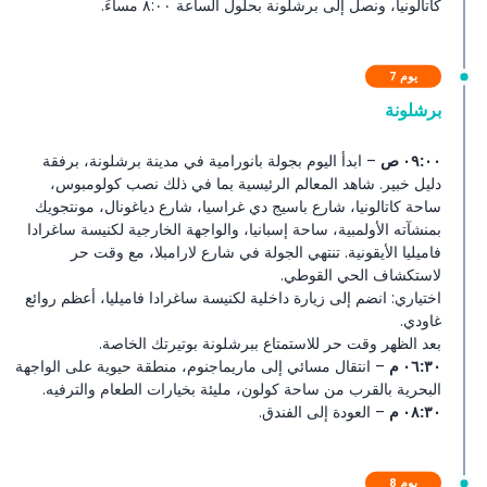
كاتالونيا، ونصل إلى برشلونة بحلول الساعة ٨:٠٠ مساءً.
يوم 7
برشلونة
٠٩:٠٠ ص
– ابدأ اليوم بجولة بانورامية في مدينة برشلونة، برفقة
دليل خبير. شاهد المعالم الرئيسية بما في ذلك نصب كولومبوس،
ساحة كاتالونيا، شارع باسيج دي غراسيا، شارع دياغونال، مونتجويك
بمنشآته الأولمبية، ساحة إسبانيا، والواجهة الخارجية لكنيسة ساغرادا
فاميليا الأيقونية. تنتهي الجولة في شارع لارامبلا، مع وقت حر
لاستكشاف الحي القوطي.
اختياري: انضم إلى زيارة داخلية لكنيسة ساغرادا فاميليا، أعظم روائع
غاودي.
بعد الظهر وقت حر للاستمتاع ببرشلونة بوتيرتك الخاصة.
٠٦:٣٠ م
– انتقال مسائي إلى ماريماجنوم، منطقة حيوية على الواجهة
البحرية بالقرب من ساحة كولون، مليئة بخيارات الطعام والترفيه.
٠٨:٣٠ م
– العودة إلى الفندق.
يوم 8