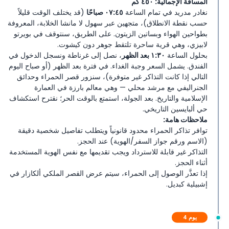
المسافة الإجمالية: ٤٥٠ كم
نغادر مدريد في تمام الساعة
٠٧:٤٥ صباحًا
(قد يختلف الوقت قليلاً
حسب نقطة الانطلاق)، متجهين عبر سهول لا مانشا الخلابة، المعروفة
بطواحين الهواء وبساتين الزيتون. على الطريق، سنتوقف في بويرتو
لابيزي، وهي قرية ساحرة تلتقط جوهر دون كيشوت.
بحلول الساعة
١:٣٠ بعد الظهر
، نصل إلى غرناطة ونسجل الدخول في
الفندق. يشمل السعر وجبة الغداء. في فترة بعد الظهر (أو صباح اليوم
التالي إذا كانت التذاكر غير متوفرة)، سنزور قصر الحمراء وحدائق
الجنراليفي مع مرشد محلي — وهي معالم بارزة في العمارة
الإسلامية والتاريخ. بعد الجولة، استمتع بالوقت الحر؛ نقترح استكشاف
حي ألبايسين التاريخي.
ملاحظات هامة:
توافر تذاكر الحمراء محدود قانونياً ويتطلب تفاصيل شخصية دقيقة
(الاسم ورقم جواز السفر/الهوية) عند الحجز.
التذاكر غير قابلة للاسترداد ويجب تقديمها مع نفس الهوية المستخدمة
أثناء الحجز.
إذا تعذَّر الوصول إلى الحمراء، سيتم عرض القصر الملكي ألكازار في
إشبيلية كبديل.
يوم 4