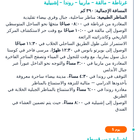
غرناطة - مالقة - ماربيا - روندا - إشبيلية
المسافة الإجمالية: ٣٩٠ كم
المناظر الطبيعية:
مناظر ساحلية، جبال وقرى بيضاء تقليدية
المغادرة من غرناطة في
٠٨:٠٠ صباحًا
متجهًا نحو الساحل المتوسطي
الوصول إلى مالقة في
١٠:٠٠ صباحًا
مع وقت حر لاستكشاف المركز
التاريخي وكاتدرائيته الرائعة
الاستمرار على طول الطريق الساحلي الخلاب في
١١:٣٠ صباحًا
الوصول إلى بويرتو بانوس في
١٢:٣٠ ظهرًا
، مرسى فاخر في كوستا
ديل سول بماربيا، مع وقت للتجول في الميناء وتصفح المتاجر الفاخرة
المغادرة من ماربيا في
٣:٠٠ مساءً
والتوجه نحو الداخل عبوراً عبر
جبال الأندلس
التوقف في روندا في
٤:٣٠ مساءً
، مدينة بيضاء ساحرة معروفة
بأخدودها الدرامي — مثالية للنزهة والاستمتاع بالمناظر
مغادرة روندا في
٦:٠٠ مساءً
والاستمتاع بالمناظر الجبلية الخلابة في
الطريق
الوصول إلى إشبيلية في
٨:٠٠ مساءً
، حيث يتم تضمين العشاء في
الفندق
يوم 5
إشبيلية - سرقسطة