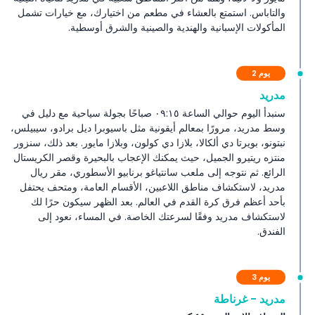
والتاباس. استمتع بالعشاء في مطعم من اختيارك، مع خيارات تشمل
المأكولات الإسبانية والهندية والصينية والشرق أوسطية.
يوم 2
مدريد
سنبدأ اليوم حوالي الساعة ٠٩:١٥ صباحًا بجولة سياحية مع دليل في
وسط مدريد، مرورًا بمعالم أيقونية مثل باسيوبرا ديل برادو، سيبيلس،
نبتونو، بويرتا دي ألكالا، بلازا دي كولون، وبلازا مايور. بعد ذلك، سنزور
منتزه ريتيرو الجميل، حيث يمكنك الإعجاب بالبحيرة وقصر الكريستال
الرائع. ثم نتوجه إلى ملعب سانتياغو برنابيو الأسطوري، مقر ريال
مدريد، لاستكشاف مناطق اللاعبين، الأقسام العامة، ومتحف يحتفل
بأحد أعظم فرق كرة القدم في العالم. بعد الظهر سيكون حرًا لك
لاستكشاف مدريد وفقًا لسرعتك الخاصة. في المساء، نعود إلى
الفندق.
يوم 3
مدريد - غرناطة