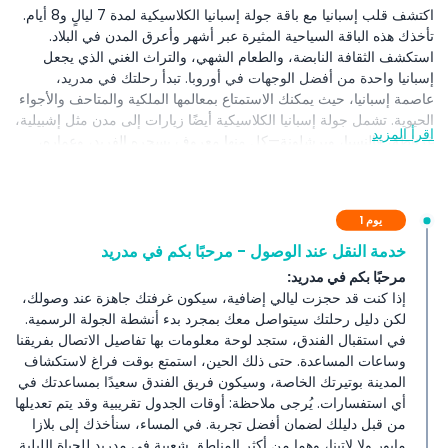
اكتشف قلب إسبانيا مع باقة جولة إسبانيا الكلاسيكية لمدة 7 ليالٍ و8 أيام.
تأخذك هذه الباقة السياحية المثيرة عبر أشهر وأعرق المدن في البلاد.
استكشف الثقافة النابضة، والطعام الشهي، والتراث الغني الذي يجعل
إسبانيا واحدة من أفضل الوجهات في أوروبا. تبدأ رحلتك في مدريد،
عاصمة إسبانيا، حيث يمكنك الاستمتاع بمعالمها الملكية والمتاحف والأجواء
الحيوية. تشمل جولة إسبانيا الكلاسيكية أيضًا زيارات إلى مدن مثل إشبيلية،
اقرأ المزيد
غرناطة، فالنسيا، وبرشلونة—كل منها معروف بسحره الفريد، وعماره،
وتقاليده. من الفلامنكو في إشبيلية إلى قصر الحمراء في غرناطة، ومن
مدينة الفنون والعلوم في فالنسيا إلى كنيسة ساغرادا فاميليا الأيقونية في
برشلونة، يقدم هذا البرنامج لمدة 8 أيام أفضل التجارب في حزمة واحدة.
يوم 1
خدمة النقل عند الوصول - مرحبًا بكم في مدريد
المتضمنات
مرحبًا بكم في مدريد:
إذا كنت قد حجزت ليالي إضافية، سيكون غرفتك جاهزة عند وصولك،
الشروط والأحكام
لكن دليل رحلتك سيتواصل معك بمجرد بدء أنشطة الجولة الرسمية.
في استقبال الفندق، ستجد لوحة معلومات بها تفاصيل الاتصال بفريقنا
وساعات المساعدة. حتى ذلك الحين، استمتع بوقت فراغ لاستكشاف
سياسة الدفع
المدينة بوتيرتك الخاصة، وسيكون فريق الفندق سعيدًا بمساعدتك في
أي استفسارات. يُرجى ملاحظة: أوقات الجدول تقريبية وقد يتم تعديلها
من قبل دليلك لضمان أفضل تجربة. في المساء، سنأخذك إلى بلازا
مايور ولا لاتينا، وهما من أكثر المناطق شعبية في مدريد للحياة الليلية