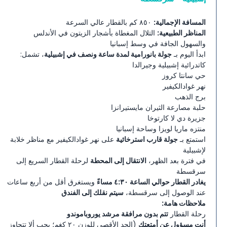
المسافة الإجمالية:
٨٥٠ كم بالقطار عالي السرعة
المناظر الطبيعية:
التلال المغطاة بأشجار الزيتون في الأندلس
والسهول الجافة في وسط إسبانيا
ابدأ اليوم بـ
جولة بانورامية لمدة ساعة ونصف في إشبيلية
، تشمل:
كاتدرائية إشبيلية وجيرالدا
حي سانتا كروز
نهر غوادالكيفير
برج الذهب
حلبة مصارعة الثيران مايستيرانزا
جزيرة دي لا كارتوخا
منتزه ماريا لويزا وساحة إسبانيا
استمتع بـ
جولة قارب استرخائية
على نهر غوادالكيفير مع مناظر خلابة
لإشبيلية
في فترة بعد الظهر،
الانتقال إلى المحطة
لرحلة القطار السريع إلى
سرقسطة
يغادر القطار حوالي الساعة ٤:٣٠ مساءً
ويستغرق أقل من أربع ساعات
عند الوصول إلى سرقسطة،
سيتم نقلك إلى الفندق
ملاحظات هامة:
رحلة القطار
تتم بدون مرافقة مرشد يوروباموندو
أنت مسؤول عن أمتعتك
(الحد الأقصى للوزن ٢٠ كغم؛ يجب ألا تتجاوز