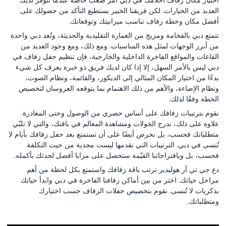
العديد من الخيارات. لكن فريقنا الخبير يستطيع التأكد من حصولك على
أفضل مكان وخطة زفاف تناسب ميزانيتك وتوقعاتك.
تتمتع دبي بالفخامة ومزيج من العمارة التقليدية والحديثة، وتُعد دبي واحدة
من أبرز الوجهات لمثل هذه المناسبات. ومع ذلك، ومع وجود العديد من
القاعات والمواقع الفاخرة الداخلية والخارجية، فإن تنظيم حفل زفاف في
دبي ليس بالأمر السهل، إلا إذا كان لديك فريق ذو خبرة يعرف كل شيء
بدءًا من اختيار المكان المثالي إلى الديكور، والقائمة، ونظام الصوت،
ونظام الإضاءة، والأهم من ذلك الاهتمام بما يتوقعه العروسان لتخصيص
الخطة وفقًا لذلك.
نقوم بترتيبات زفافك على أساس حصري من الوصول وحتى المغادرة.
علاوة على ذلك، ندرج الجولات ومشاهدة المعالم في باقتك، والتي لا تلبّي
متطلباتك فحسب، بل نحرص أيضًا على أن تستمتع بعد حفل زفافك بأيام لا
تُنسى في دبي. الترتيبات التي نقدمها ليست مجدية من حيث التكلفة
فحسب، بل وباقتراحاتنا القيّمة ستحصل على مزايا أفضل لحدثك بأكمله.
دع جي تي آر هوليديز ترتب باقة زفافك واستمتع بكل لحظة من أهم
مراحل حياتك. اختر من بين أماكن زفافنا الفاخرة في دبي وابدأ حياتك
بذكريات لا تُنسى. نقوم بتخصيص حفلات الزفاف حسب اختيارك
ومتطلباتك.