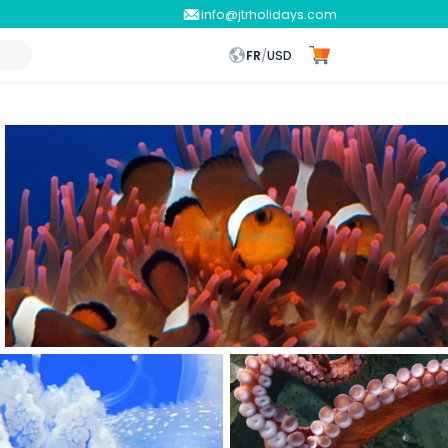
info@jtrholidays.com
FR
/
USD