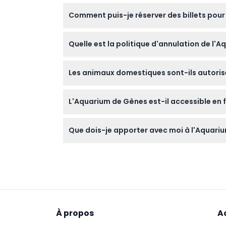
Oui, l'aquarium est parfait pour les famill
Comment puis-je réserver des billets pour
adulte payant, et les enfants de 13 ans et plu
Vous pouvez facilement réserver vos billets 
Quelle est la politique d'annulation de l'
votre horaire de visite préféré.
Les billets achetés pour l'Aquarium de Gênes
Les animaux domestiques sont-ils autorisé
conséquence.
Les animaux domestiques ne sont pas autorisé
L'Aquarium de Gênes est-il accessible en f
Oui, l'aquarium est entièrement accessible e
Que dois-je apporter avec moi à l'Aquariu
Apportez des chaussures confortables et votr
nourriture, les boissons et les dépenses pers
À propos
A