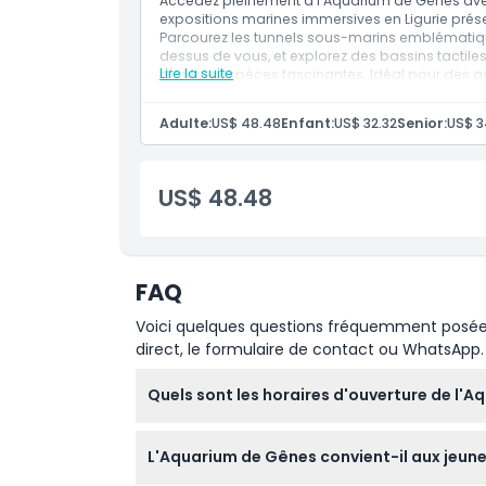
Accédez pleinement à l'Aquarium de Gênes avec 
expositions marines immersives en Ligurie prése
Parcourez les tunnels sous-marins emblématiqu
Heures d'ouverture
dessus de vous, et explorez des bassins tactiles
Lire la suite
d'autres espèces fascinantes. Idéal pour des act
Gênes comprend également des visites éducati
À savoir
des présentations animées par des experts sur 
Adulte:
US$ 48.48
Enfant:
US$ 32.32
Senior:
US$ 3
votre billet pour l'Aquarium de Gênes pour béné
cet aquarium italien est une attraction inconto
Emplacement
touristes.
Inclusions
US$ 48.48
Entrée réservée à l'Aquarium de Gênes
Comment s'y rendre
FAQ
Comment échanger
Voici quelques questions fréquemment posées. 
direct, le formulaire de contact ou WhatsApp.
Politique d'annulation
Quels sont les horaires d'ouverture de l'A
L'Aquarium de Gênes est ouvert toute l'année
L'Aquarium de Gênes convient-il aux jeunes
dernière admission à 18h00 durant la plupart 
changer — veuillez confirmer au moment de 