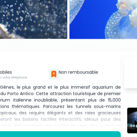
Mobiles
Non remboursable
ur votre téléphone
 Gênes, le plus grand et le plus immersif aquarium de
e du Porto Antico. Cette attraction touristique de premier
ium italienne inoubliable, présentant plus de 15,000
tions thématiques. Parcourez les tunnels sous-marins
icaux, des requins élégants et des raies gracieuses
ront les bassins tactiles interactifs, idéaux pour des
oucher délicatement des étoiles de mer, des oursins et
ntelligence des dauphins dans le delphinarium dédié, qui