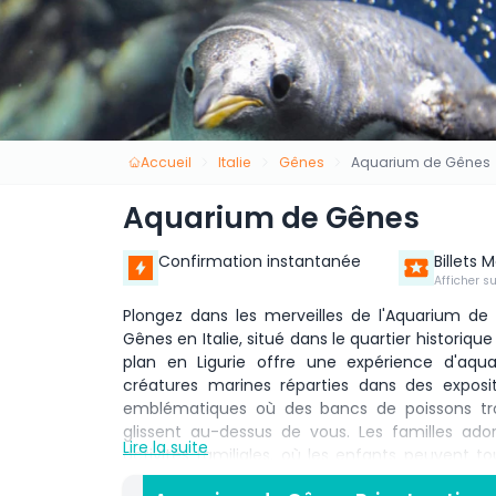
Accueil
Italie
Gênes
Aquarium de Gênes
Aquarium de Gênes
Confirmation instantanée
Billets 
Afficher s
Plongez dans les merveilles de l'Aquarium de
Gênes en Italie, situé dans le quartier historiqu
plan en Ligurie offre une expérience d'aquar
créatures marines réparties dans des exposi
emblématiques où des bancs de poissons trop
glissent au-dessus de vous. Les familles adore
Lire la suite
activités familiales, où les enfants peuvent t
d'autres créatures fascinantes. Assistez à l'i