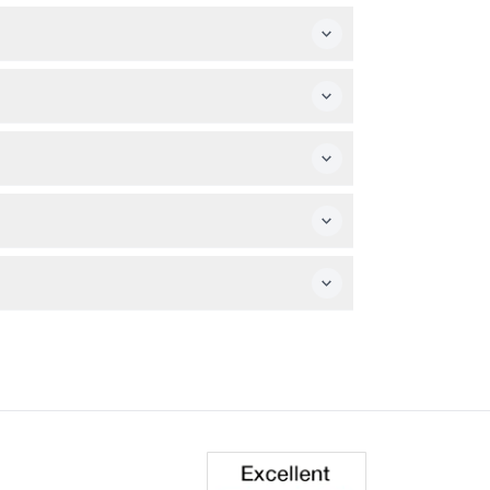
0 à 12 ans doivent être accompagnés d'un
disponibilité et de sécuriser instantanément
lez donc planifier votre visite en
is d'une identification valide.
our assurer une visite confortable à tous.
pement spécial, mais gardez à l'esprit que la