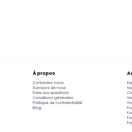
À propos
A
Contactez-nous
Ex
À propos de nous
Sa
Foire aux questions
Cr
Conditions générales
Vis
Politique de confidentialité
Ya
Blog
Fo
Fo
Fo
Fo