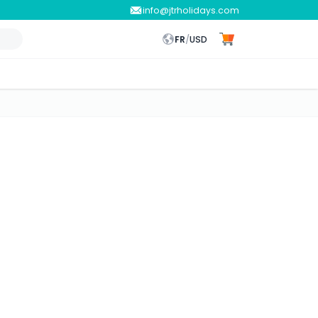
info@jtrholidays.com
FR
/
USD