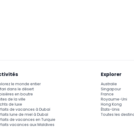
ctivités
Explorer
plorez le monde entier
Australie
fari dans le désert
Singapour
oisières en boutre
France
ites de la ville
Royaume-Uni
chts de luxe
Hong Kong
rfaits de vacances à Dubaï
États-Unis
rfaits lune de miel à Dubaï
Toutes les destin
rfaits de vacances en Turquie
rfaits vacances aux Maldives