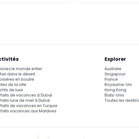
ctivités
Explorer
plorez le monde entier
Australie
fari dans le désert
Singapour
oisières en boutre
France
ites de la ville
Royaume-Uni
chts de luxe
Hong Kong
rfaits de vacances à Dubaï
États-Unis
rfaits lune de miel à Dubaï
Toutes les destin
rfaits de vacances en Turquie
rfaits vacances aux Maldives