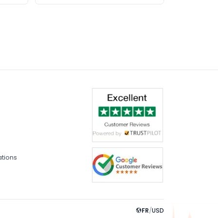
ations
FR
/
USD