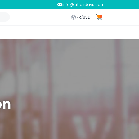
info@jtrholidays.com
FR
/
USD
on